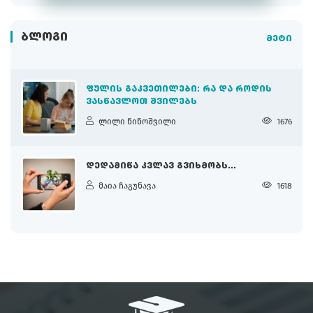
ᲑᲚᲝᲒᲘ
მეტი
ᲤᲣᲚᲘᲡ ᲒᲐᲙᲕᲔᲗᲘᲚᲔᲑᲘ: ᲠᲐ ᲓᲐ ᲠᲝᲓᲘᲡ
ᲕᲐᲡᲬᲐᲕᲚᲝᲗ ᲨᲕᲘᲚᲔᲑᲡ
ლილი ნინოშვილი
1676
ᲓᲔᲓᲐᲛᲘᲬᲐ ᲙᲕᲚᲐᲕ ᲒᲕᲘᲮᲛᲝᲑᲡ...
მაია ჩაგუნავა
1618