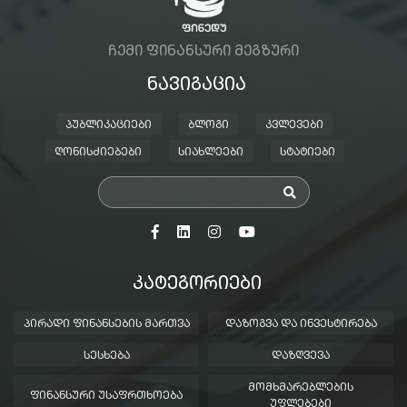
ᲩᲔᲛᲘ ᲤᲘᲜᲐᲜᲡᲣᲠᲘ ᲛᲔᲒᲖᲣᲠᲘ
ᲜᲐᲕᲘᲒᲐᲪᲘᲐ
ᲞᲣᲑᲚᲘᲙᲐᲪᲘᲔᲑᲘ
ᲑᲚᲝᲒᲘ
ᲙᲕᲚᲔᲕᲔᲑᲘ
ᲦᲝᲜᲘᲡᲫᲘᲔᲑᲔᲑᲘ
ᲡᲘᲐᲮᲚᲔᲔᲑᲘ
ᲡᲢᲐᲢᲘᲔᲑᲘ
ᲙᲐᲢᲔᲒᲝᲠᲘᲔᲑᲘ
ᲞᲘᲠᲐᲓᲘ ᲤᲘᲜᲐᲜᲡᲔᲑᲘᲡ ᲛᲐᲠᲗᲕᲐ
ᲓᲐᲖᲝᲒᲕᲐ ᲓᲐ ᲘᲜᲕᲔᲡᲢᲘᲠᲔᲑᲐ
ᲡᲔᲡᲮᲔᲑᲐ
ᲓᲐᲖᲦᲕᲔᲕᲐ
ᲛᲝᲛᲮᲛᲐᲠᲔᲑᲚᲔᲑᲘᲡ
ᲤᲘᲜᲐᲜᲡᲣᲠᲘ ᲣᲡᲐᲤᲠᲗᲮᲝᲔᲑᲐ
ᲣᲤᲚᲔᲑᲔᲑᲘ