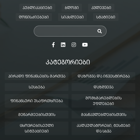
ᲞᲣᲑᲚᲘᲙᲐᲪᲘᲔᲑᲘ
ᲑᲚᲝᲒᲘ
ᲙᲕᲚᲔᲕᲔᲑᲘ
ᲦᲝᲜᲘᲡᲫᲘᲔᲑᲔᲑᲘ
ᲡᲘᲐᲮᲚᲔᲔᲑᲘ
ᲡᲢᲐᲢᲘᲔᲑᲘ
ᲙᲐᲢᲔᲒᲝᲠᲘᲔᲑᲘ
ᲞᲘᲠᲐᲓᲘ ᲤᲘᲜᲐᲜᲡᲔᲑᲘᲡ ᲛᲐᲠᲗᲕᲐ
ᲓᲐᲖᲝᲒᲕᲐ ᲓᲐ ᲘᲜᲕᲔᲡᲢᲘᲠᲔᲑᲐ
ᲡᲔᲡᲮᲔᲑᲐ
ᲓᲐᲖᲦᲕᲔᲕᲐ
ᲛᲝᲛᲮᲛᲐᲠᲔᲑᲚᲔᲑᲘᲡ
ᲤᲘᲜᲐᲜᲡᲣᲠᲘ ᲣᲡᲐᲤᲠᲗᲮᲝᲔᲑᲐ
ᲣᲤᲚᲔᲑᲔᲑᲘ
ᲛᲔᲬᲐᲠᲛᲔᲔᲑᲘᲡᲗᲕᲘᲡ
ᲛᲐᲡᲬᲐᲕᲚᲔᲑᲚᲔᲑᲘᲡᲗᲕᲘᲡ
ᲪᲮᲝᲕᲠᲔᲑᲘᲡᲔᲣᲚᲘ
ᲙᲐᲚᲙᲣᲚᲐᲢᲝᲠᲔᲑᲘ, ᲢᲔᲡᲢᲔᲑᲘ
ᲡᲘᲢᲣᲐᲪᲘᲔᲑᲘ
ᲓᲐ ᲡᲮᲕᲐ