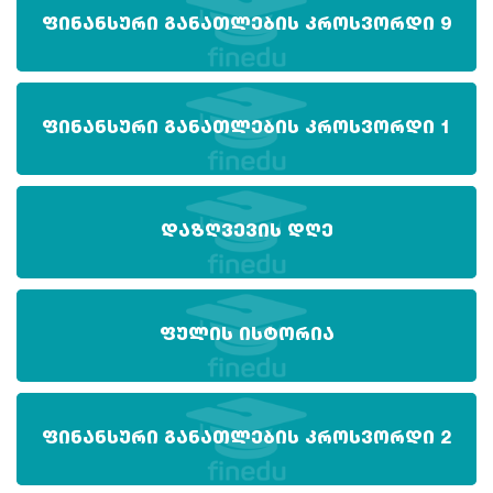
ᲤᲘᲜᲐᲜᲡᲣᲠᲘ ᲒᲐᲜᲐᲗᲚᲔᲑᲘᲡ ᲙᲠᲝᲡᲕᲝᲠᲓᲘ 9
ᲤᲘᲜᲐᲜᲡᲣᲠᲘ ᲒᲐᲜᲐᲗᲚᲔᲑᲘᲡ ᲙᲠᲝᲡᲕᲝᲠᲓᲘ 1
ᲓᲐᲖᲦᲕᲔᲕᲘᲡ ᲓᲦᲔ
ᲤᲣᲚᲘᲡ ᲘᲡᲢᲝᲠᲘᲐ
ᲤᲘᲜᲐᲜᲡᲣᲠᲘ ᲒᲐᲜᲐᲗᲚᲔᲑᲘᲡ ᲙᲠᲝᲡᲕᲝᲠᲓᲘ 2