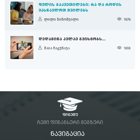
ᲤᲣᲚᲘᲡ ᲒᲐᲙᲕᲔᲗᲘᲚᲔᲑᲘ: ᲠᲐ ᲓᲐ ᲠᲝᲓᲘᲡ
ᲕᲐᲡᲬᲐᲕᲚᲝᲗ ᲨᲕᲘᲚᲔᲑᲡ
ლილი ნინოშვილი
1676
ᲓᲔᲓᲐᲛᲘᲬᲐ ᲙᲕᲚᲐᲕ ᲒᲕᲘᲮᲛᲝᲑᲡ...
მაია ჩაგუნავა
1618
ᲩᲔᲛᲘ ᲤᲘᲜᲐᲜᲡᲣᲠᲘ ᲛᲔᲒᲖᲣᲠᲘ
ᲜᲐᲕᲘᲒᲐᲪᲘᲐ