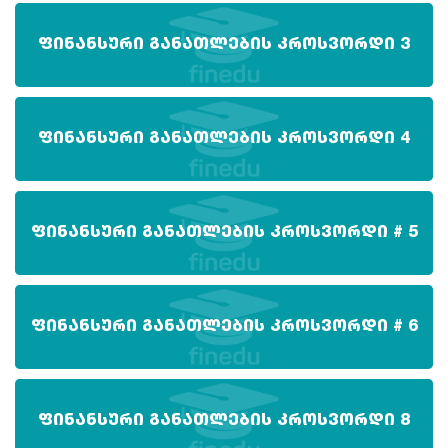
ᲤᲘᲜᲐᲜᲡᲣᲠᲘ ᲒᲐᲜᲐᲗᲚᲔᲑᲘᲡ ᲙᲠᲝᲡᲕᲝᲠᲓᲘ 3
ᲤᲘᲜᲐᲜᲡᲣᲠᲘ ᲒᲐᲜᲐᲗᲚᲔᲑᲘᲡ ᲙᲠᲝᲡᲕᲝᲠᲓᲘ 4
ᲤᲘᲜᲐᲜᲡᲣᲠᲘ ᲒᲐᲜᲐᲗᲚᲔᲑᲘᲡ ᲙᲠᲝᲡᲕᲝᲠᲓᲘ # 5
ᲤᲘᲜᲐᲜᲡᲣᲠᲘ ᲒᲐᲜᲐᲗᲚᲔᲑᲘᲡ ᲙᲠᲝᲡᲕᲝᲠᲓᲘ # 6
ᲤᲘᲜᲐᲜᲡᲣᲠᲘ ᲒᲐᲜᲐᲗᲚᲔᲑᲘᲡ ᲙᲠᲝᲡᲕᲝᲠᲓᲘ 8