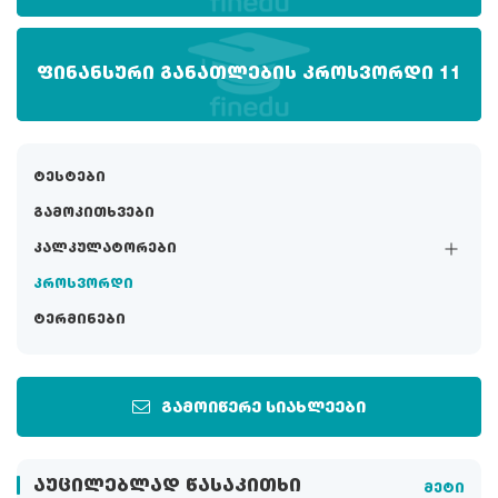
ᲤᲘᲜᲐᲜᲡᲣᲠᲘ ᲒᲐᲜᲐᲗᲚᲔᲑᲘᲡ ᲙᲠᲝᲡᲕᲝᲠᲓᲘ 11
ტესტები
გამოკითხვები
კალკულატორები
კროსვორდი
ტერმინები
გამოიწერე სიახლეები
ᲐᲣᲪᲘᲚᲔᲑᲚᲐᲓ ᲬᲐᲡᲐᲙᲘᲗᲮᲘ
მეტი