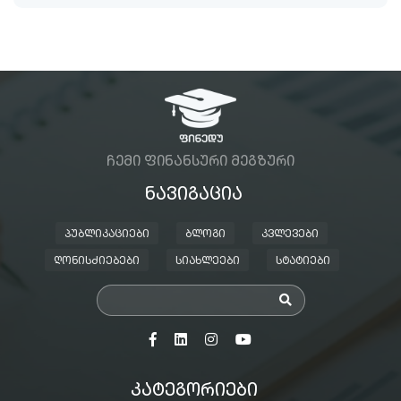
ᲩᲔᲛᲘ ᲤᲘᲜᲐᲜᲡᲣᲠᲘ ᲛᲔᲒᲖᲣᲠᲘ
ᲜᲐᲕᲘᲒᲐᲪᲘᲐ
ᲞᲣᲑᲚᲘᲙᲐᲪᲘᲔᲑᲘ
ᲑᲚᲝᲒᲘ
ᲙᲕᲚᲔᲕᲔᲑᲘ
ᲦᲝᲜᲘᲡᲫᲘᲔᲑᲔᲑᲘ
ᲡᲘᲐᲮᲚᲔᲔᲑᲘ
ᲡᲢᲐᲢᲘᲔᲑᲘ
ᲙᲐᲢᲔᲒᲝᲠᲘᲔᲑᲘ