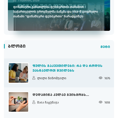
1 ივნისი, 2026
ფინანსური განათლება ფეხბურთის თამაშით -
საქართველოს ეროვნულმა ბანკმა და Visa-მ ციფრული
თამაში "ფინანსური ფეხბურთი" წარადგინეს
ᲑᲚᲝᲒᲘ
მეტი
ᲤᲣᲚᲘᲡ ᲒᲐᲙᲕᲔᲗᲘᲚᲔᲑᲘ: ᲠᲐ ᲓᲐ ᲠᲝᲓᲘᲡ
ᲕᲐᲡᲬᲐᲕᲚᲝᲗ ᲨᲕᲘᲚᲔᲑᲡ
ლილი ნინოშვილი
1676
ᲓᲔᲓᲐᲛᲘᲬᲐ ᲙᲕᲚᲐᲕ ᲒᲕᲘᲮᲛᲝᲑᲡ...
მაია ჩაგუნავა
1618