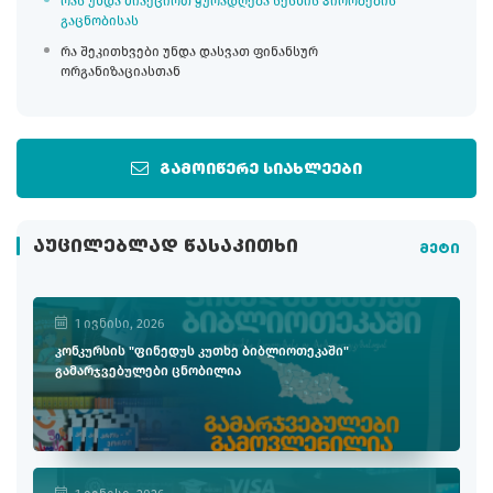
რას უნდა მიაქციოთ ყურადღება სესხის პირობების
გაცნობისას
რა შეკითხვები უნდა დასვათ ფინანსურ
ორგანიზაციასთან
გამოიწერე სიახლეები
ᲐᲣᲪᲘᲚᲔᲑᲚᲐᲓ ᲬᲐᲡᲐᲙᲘᲗᲮᲘ
მეტი
1 ივნისი, 2026
კონკურსის "ფინედუს კუთხე ბიბლიოთეკაში"
გამარჯვებულები ცნობილია