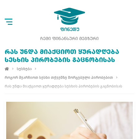
ᲩᲔᲛᲘ ᲤᲘᲜᲐᲜᲡᲣᲠᲘ ᲛᲔᲒᲖᲣᲠᲘ
ᲠᲐᲡ ᲣᲜᲓᲐ ᲛᲘᲐᲥᲪᲘᲝᲗ ᲧᲣᲠᲐᲓᲦᲔᲑᲐ
ᲡᲔᲡᲮᲘᲡ ᲞᲘᲠᲝᲑᲔᲑᲘᲡ ᲒᲐᲪᲜᲝᲑᲘᲡᲐᲡ
სესხება
როგორ შეარჩიოთ სესხი თქვენზე მორგებული პირობებით
რას უნდა მიაქციოთ ყურადღება სესხის პირობების გაცნობისას