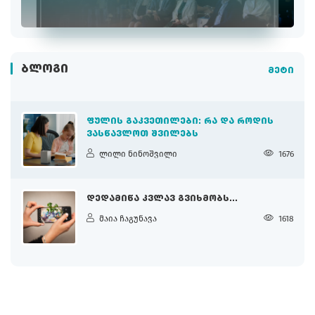
ᲑᲚᲝᲒᲘ
მეტი
ᲤᲣᲚᲘᲡ ᲒᲐᲙᲕᲔᲗᲘᲚᲔᲑᲘ: ᲠᲐ ᲓᲐ ᲠᲝᲓᲘᲡ
ᲕᲐᲡᲬᲐᲕᲚᲝᲗ ᲨᲕᲘᲚᲔᲑᲡ
ლილი ნინოშვილი
1676
ᲓᲔᲓᲐᲛᲘᲬᲐ ᲙᲕᲚᲐᲕ ᲒᲕᲘᲮᲛᲝᲑᲡ...
მაია ჩაგუნავა
1618