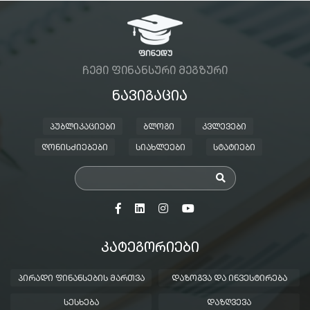
ᲩᲔᲛᲘ ᲤᲘᲜᲐᲜᲡᲣᲠᲘ ᲛᲔᲒᲖᲣᲠᲘ
ᲜᲐᲕᲘᲒᲐᲪᲘᲐ
ᲞᲣᲑᲚᲘᲙᲐᲪᲘᲔᲑᲘ
ᲑᲚᲝᲒᲘ
ᲙᲕᲚᲔᲕᲔᲑᲘ
ᲦᲝᲜᲘᲡᲫᲘᲔᲑᲔᲑᲘ
ᲡᲘᲐᲮᲚᲔᲔᲑᲘ
ᲡᲢᲐᲢᲘᲔᲑᲘ
ᲙᲐᲢᲔᲒᲝᲠᲘᲔᲑᲘ
ᲞᲘᲠᲐᲓᲘ ᲤᲘᲜᲐᲜᲡᲔᲑᲘᲡ ᲛᲐᲠᲗᲕᲐ
ᲓᲐᲖᲝᲒᲕᲐ ᲓᲐ ᲘᲜᲕᲔᲡᲢᲘᲠᲔᲑᲐ
ᲡᲔᲡᲮᲔᲑᲐ
ᲓᲐᲖᲦᲕᲔᲕᲐ