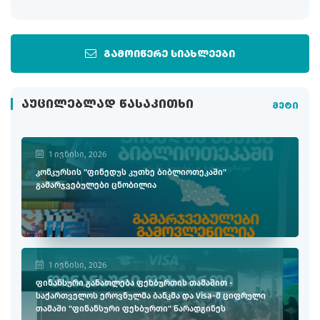
გამოიწერე სიახლეები
ᲐᲣᲪᲘᲚᲔᲑᲚᲐᲓ ᲬᲐᲡᲐᲙᲘᲗᲮᲘ
მეტი
1 ივნისი, 2026
კონკურსის "ფინედუს კუთხე ბიბლიოთეკაში"
გამარჯვებულები ცნობილია
1 ივნისი, 2026
ფინანსური განათლება ფეხბურთის თამაშით -
საქართველოს ეროვნულმა ბანკმა და Visa-მ ციფრული
თამაში "ფინანსური ფეხბურთი" წარადგინეს