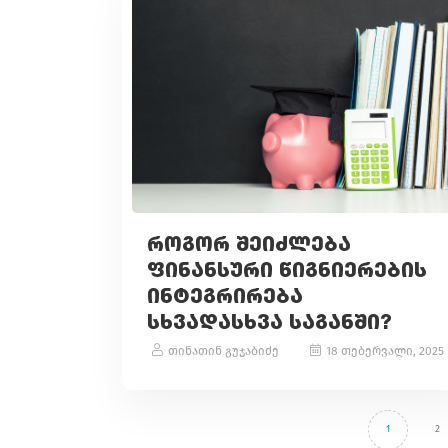
ᲠᲝᲒᲝᲠ ᲨᲔᲘᲫᲚᲔᲑᲐ
ᲤᲘᲜᲐᲜᲡᲣᲠᲘ ᲬᲘᲒᲜᲘᲔᲠᲔᲑᲘᲡ
ᲘᲜᲢᲔᲒᲠᲘᲠᲔᲑᲐ
ᲡᲮᲕᲐᲓᲐᲡᲮᲕᲐ ᲡᲐᲒᲐᲜᲨᲘ?
თინათინ გუჯაბიძე
18 თებერვალი, 2025
1
2