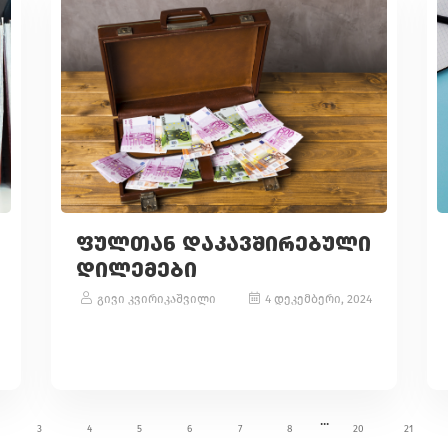
ᲤᲣᲚᲗᲐᲜ ᲓᲐᲙᲐᲕᲨᲘᲠᲔᲑᲣᲚᲘ
ᲓᲘᲚᲔᲛᲔᲑᲘ
გივი კვირიკაშვილი
4 დეკემბერი, 2024
...
3
4
5
6
7
8
20
21