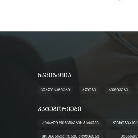
ᲜᲐᲕᲘᲒᲐᲪᲘᲐ
ᲞᲣᲑᲚᲘᲙᲐᲪᲘᲔᲑᲘ
ᲑᲚᲝᲒᲘ
ᲙᲕᲚᲔᲕᲔᲑᲘ
ᲙᲐᲢᲔᲒᲝᲠᲘᲔᲑᲘ
ᲞᲘᲠᲐᲓᲘ ᲤᲘᲜᲐᲜᲡᲔᲑᲘᲡ ᲛᲐᲠᲗᲕᲐ
ᲓᲐᲖᲝᲒᲕᲐ ᲓᲐ
ᲛᲝᲛᲮᲛᲐᲠᲔᲑᲚᲔᲑᲘᲡ ᲣᲤᲚᲔᲑᲔᲑᲘ
ᲛᲔᲬᲐᲠᲛᲔ