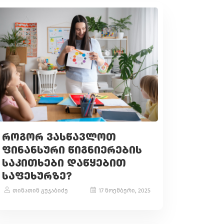
ᲠᲝᲒᲝᲠ ᲕᲐᲡᲬᲐᲕᲚᲝᲗ
ᲤᲘᲜᲐᲜᲡᲣᲠᲘ ᲬᲘᲒᲜᲘᲔᲠᲔᲑᲘᲡ
ᲡᲐᲙᲘᲗᲮᲔᲑᲘ ᲓᲐᲬᲧᲔᲑᲘᲗ
ᲡᲐᲤᲔᲮᲣᲠᲖᲔ?
თინათინ გუჯაბიძე
17 ნოემბერი, 2025