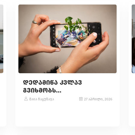
ᲓᲔᲓᲐᲛᲘᲬᲐ ᲙᲕᲚᲐᲕ
ᲒᲕᲘᲮᲛᲝᲑᲡ...
მაია ჩაგუნავა
27 აპრილი, 2026