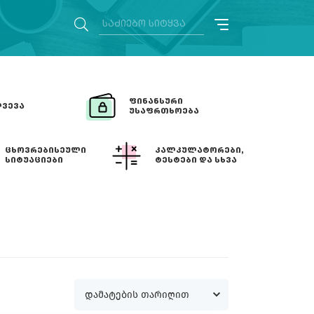
ᲤᲘᲜᲐᲜᲡᲣᲠᲘ
ᲕᲔᲕᲐ
ᲣᲡᲐᲤᲠᲗᲮᲝᲔᲑᲐ
ᲪᲮᲝᲕᲠᲔᲑᲘᲡᲔᲣᲚᲘ
ᲙᲐᲚᲙᲣᲚᲐᲢᲝᲠᲔᲑᲘ,
ᲡᲘᲢᲣᲐᲪᲘᲔᲑᲘ
ᲢᲔᲡᲢᲔᲑᲘ ᲓᲐ ᲡᲮᲕᲐ
დამატების თარიღით