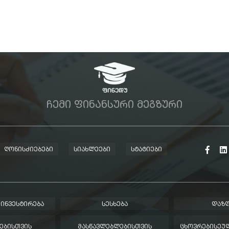
ᲩᲔᲛᲘ ᲤᲘᲜᲐᲜᲡᲣᲠᲘ ᲛᲔᲒᲖᲣᲠᲘ
ᲦᲝᲜᲘᲡᲫᲘᲔᲑᲔᲑᲘ
ᲡᲘᲐᲮᲚᲔᲔᲑᲘ
ᲡᲢᲐᲢᲘᲔᲑᲘ
 ᲘᲜᲕᲔᲡᲢᲘᲠᲔᲑᲐ
ᲡᲔᲡᲮᲔᲑᲐ
ᲓᲐᲖᲦ
ᲔᲑᲘᲡᲗᲕᲘᲡ
ᲛᲐᲡᲬᲐᲕᲚᲔᲑᲚᲔᲑᲘᲡᲗᲕᲘᲡ
ᲪᲮᲝᲕᲠᲔᲑᲘᲡᲔᲣᲚ