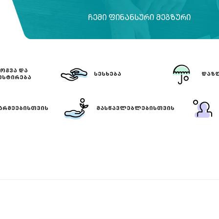
ᲩᲔᲛᲘ ᲤᲘᲜᲐᲜᲡᲣᲠᲘ ᲛᲔᲒᲖᲣᲠᲘ
ᲝᲒᲕᲐ ᲓᲐ
ᲡᲔᲡᲮᲔᲑᲐ
ᲓᲐᲖᲦ
ᲔᲡᲢᲘᲠᲔᲑᲐ
ᲐᲠᲛᲔᲔᲑᲘᲡᲗᲕᲘᲡ
ᲛᲐᲡᲬᲐᲕᲚᲔᲑᲚᲔᲑᲘᲡᲗᲕᲘᲡ