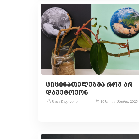
ᲪᲘᲪᲘᲜᲐᲗᲔᲚᲔᲑᲛᲐ ᲠᲝᲛ ᲐᲠ
ᲓᲐᲒᲕᲢᲝᲕᲝᲜ
მაია ჩაგუნავა
26 სექტემბერი, 2025