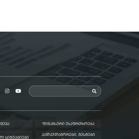
ᲕᲔᲕᲐ
ᲤᲘᲜᲐᲜᲡᲣᲠᲘ ᲣᲡᲐᲤᲠᲗᲮᲝᲔᲑᲐ
ᲙᲐᲚᲙᲣᲚᲐᲢᲝᲠᲔᲑᲘ, ᲢᲔᲡᲢᲔᲑᲘ
Ი ᲡᲘᲢᲣᲐᲪᲘᲔᲑᲘ