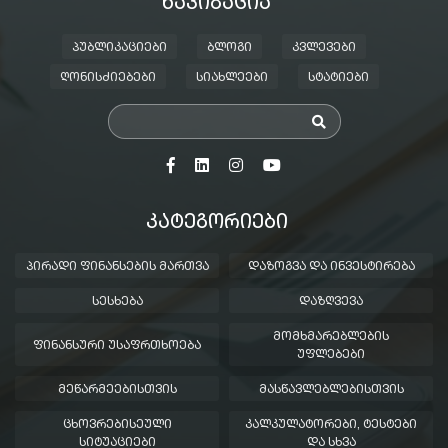
ᲜᲐᲕᲘᲒᲐᲪᲘᲐ
ᲞᲣᲑᲚᲘᲙᲐᲪᲘᲔᲑᲘ
ᲑᲚᲝᲒᲘ
ᲙᲕᲚᲔᲕᲔᲑᲘ
ᲦᲝᲜᲘᲡᲫᲘᲔᲑᲔᲑᲘ
ᲡᲘᲐᲮᲚᲔᲔᲑᲘ
ᲡᲢᲐᲢᲘᲔᲑᲘ
ᲙᲐᲢᲔᲒᲝᲠᲘᲔᲑᲘ
ᲞᲘᲠᲐᲓᲘ ᲤᲘᲜᲐᲜᲡᲔᲑᲘᲡ ᲛᲐᲠᲗᲕᲐ
ᲓᲐᲖᲝᲒᲕᲐ ᲓᲐ ᲘᲜᲕᲔᲡᲢᲘᲠᲔᲑᲐ
ᲡᲔᲡᲮᲔᲑᲐ
ᲓᲐᲖᲦᲕᲔᲕᲐ
ᲛᲝᲛᲮᲛᲐᲠᲔᲑᲚᲔᲑᲘᲡ
ᲤᲘᲜᲐᲜᲡᲣᲠᲘ ᲣᲡᲐᲤᲠᲗᲮᲝᲔᲑᲐ
ᲣᲤᲚᲔᲑᲔᲑᲘ
ᲛᲔᲬᲐᲠᲛᲔᲔᲑᲘᲡᲗᲕᲘᲡ
ᲛᲐᲡᲬᲐᲕᲚᲔᲑᲚᲔᲑᲘᲡᲗᲕᲘᲡ
ᲪᲮᲝᲕᲠᲔᲑᲘᲡᲔᲣᲚᲘ
ᲙᲐᲚᲙᲣᲚᲐᲢᲝᲠᲔᲑᲘ, ᲢᲔᲡᲢᲔᲑᲘ
ᲡᲘᲢᲣᲐᲪᲘᲔᲑᲘ
ᲓᲐ ᲡᲮᲕᲐ