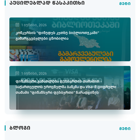
ᲐᲣᲪᲘᲚᲔᲑᲚᲐᲓ ᲬᲐᲡᲐᲙᲘᲗᲮᲘ
მეტი
1 ივნისი, 2026
კონკურსის "ფინედუს კუთხე ბიბლიოთეკაში"
გამარჯვებულები ცნობილია
1 ივნისი, 2026
ფინანსური განათლება ფეხბურთის თამაშით -
საქართველოს ეროვნულმა ბანკმა და Visa-მ ციფრული
თამაში "ფინანსური ფეხბურთი" წარადგინეს
ᲑᲚᲝᲒᲘ
მეტი