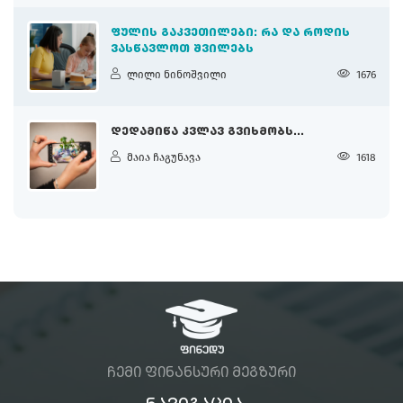
ᲤᲣᲚᲘᲡ ᲒᲐᲙᲕᲔᲗᲘᲚᲔᲑᲘ: ᲠᲐ ᲓᲐ ᲠᲝᲓᲘᲡ
ᲕᲐᲡᲬᲐᲕᲚᲝᲗ ᲨᲕᲘᲚᲔᲑᲡ
ლილი ნინოშვილი
1676
ᲓᲔᲓᲐᲛᲘᲬᲐ ᲙᲕᲚᲐᲕ ᲒᲕᲘᲮᲛᲝᲑᲡ...
მაია ჩაგუნავა
1618
ᲩᲔᲛᲘ ᲤᲘᲜᲐᲜᲡᲣᲠᲘ ᲛᲔᲒᲖᲣᲠᲘ