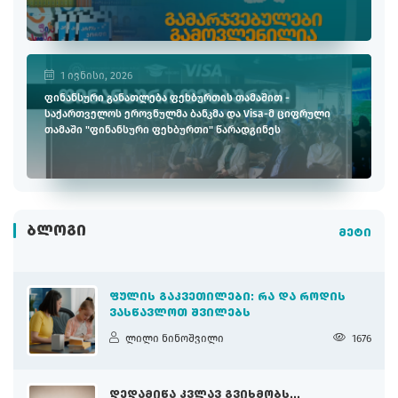
1 ივნისი, 2026
ფინანსური განათლება ფეხბურთის თამაშით -
საქართველოს ეროვნულმა ბანკმა და Visa-მ ციფრული
თამაში "ფინანსური ფეხბურთი" წარადგინეს
ᲑᲚᲝᲒᲘ
მეტი
ᲤᲣᲚᲘᲡ ᲒᲐᲙᲕᲔᲗᲘᲚᲔᲑᲘ: ᲠᲐ ᲓᲐ ᲠᲝᲓᲘᲡ
ᲕᲐᲡᲬᲐᲕᲚᲝᲗ ᲨᲕᲘᲚᲔᲑᲡ
ლილი ნინოშვილი
1676
ᲓᲔᲓᲐᲛᲘᲬᲐ ᲙᲕᲚᲐᲕ ᲒᲕᲘᲮᲛᲝᲑᲡ...