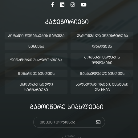
ᲙᲐᲢᲔᲒᲝᲠᲘᲔᲑᲘ
ᲞᲘᲠᲐᲓᲘ ᲤᲘᲜᲐᲜᲡᲔᲑᲘᲡ ᲛᲐᲠᲗᲕᲐ
ᲓᲐᲖᲝᲒᲕᲐ ᲓᲐ ᲘᲜᲕᲔᲡᲢᲘᲠᲔᲑᲐ
ᲡᲔᲡᲮᲔᲑᲐ
ᲓᲐᲖᲦᲕᲔᲕᲐ
ᲛᲝᲛᲮᲛᲐᲠᲔᲑᲚᲔᲑᲘᲡ
ᲤᲘᲜᲐᲜᲡᲣᲠᲘ ᲣᲡᲐᲤᲠᲗᲮᲝᲔᲑᲐ
ᲣᲤᲚᲔᲑᲔᲑᲘ
ᲛᲔᲬᲐᲠᲛᲔᲔᲑᲘᲡᲗᲕᲘᲡ
ᲛᲐᲡᲬᲐᲕᲚᲔᲑᲚᲔᲑᲘᲡᲗᲕᲘᲡ
ᲪᲮᲝᲕᲠᲔᲑᲘᲡᲔᲣᲚᲘ
ᲙᲐᲚᲙᲣᲚᲐᲢᲝᲠᲔᲑᲘ, ᲢᲔᲡᲢᲔᲑᲘ
ᲡᲘᲢᲣᲐᲪᲘᲔᲑᲘ
ᲓᲐ ᲡᲮᲕᲐ
ᲒᲐᲛᲝᲘᲬᲔᲠᲔ ᲡᲘᲐᲮᲚᲔᲔᲑᲘ
created