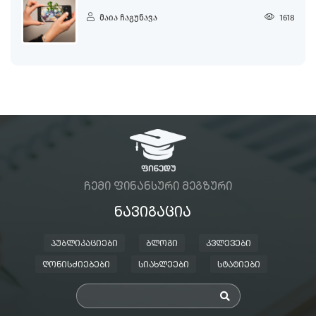
მაია ჩაგუნავა
1618
ᲩᲔᲛᲘ ᲤᲘᲜᲐᲜᲡᲣᲠᲘ ᲛᲔᲒᲖᲣᲠᲘ
ᲜᲐᲕᲘᲒᲐᲪᲘᲐ
ᲞᲣᲑᲚᲘᲙᲐᲪᲘᲔᲑᲘ
ᲑᲚᲝᲒᲘ
ᲙᲕᲚᲔᲕᲔᲑᲘ
ᲦᲝᲜᲘᲡᲫᲘᲔᲑᲔᲑᲘ
ᲡᲘᲐᲮᲚᲔᲔᲑᲘ
ᲡᲢᲐᲢᲘᲔᲑᲘ