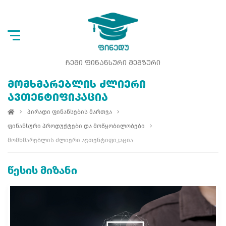
ᲩᲔᲛᲘ ᲤᲘᲜᲐᲜᲡᲣᲠᲘ ᲛᲔᲒᲖᲣᲠᲘ
ᲛᲝᲛᲮᲛᲐᲠᲔᲑᲚᲘᲡ ᲫᲚᲘᲔᲠᲘ
ᲐᲕᲗᲔᲜᲢᲘᲤᲘᲙᲐᲪᲘᲐ
პირადი ფინანსების მართვა
ფინანსური პროდუქტები და მოწყობილობები
მომხმარებლის ძლიერი ავთენტიფიკაცია
წესის მიზანი