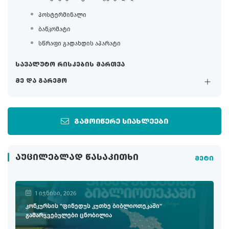
პოსტერმინალი
ბანკომატი
სწრაფი გადახდის აპარატი
სავალუტო რისკების მართვა
მე და გარემო
გამოიწერე სიახლეები
ᲐᲣᲪᲘᲚᲔᲑᲚᲐᲓ ᲬᲐᲡᲐᲙᲘᲗᲮᲘ
მეტი
1 ივნისი, 2026
კონკურსის "ფინედუს კუთხე ბიბლიოთეკაში"
გამარჯვებულები ცნობილია