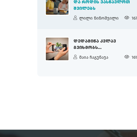
ᲓᲐ ᲠᲝᲓᲘᲡ ᲕᲐᲡᲬᲐᲕᲚᲝᲗ
ᲨᲕᲘᲚᲔᲑᲡ
ლილი ნინოშვილი
16
ᲓᲔᲓᲐᲛᲘᲬᲐ ᲙᲕᲚᲐᲕ
ᲒᲕᲘᲮᲛᲝᲑᲡ...
მაია ჩაგუნავა
16