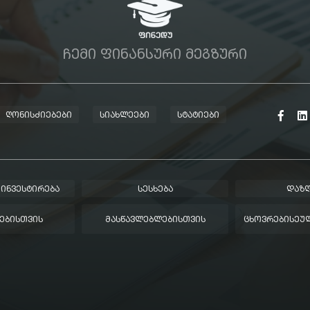
ᲩᲔᲛᲘ ᲤᲘᲜᲐᲜᲡᲣᲠᲘ ᲛᲔᲒᲖᲣᲠᲘ
ᲦᲝᲜᲘᲡᲫᲘᲔᲑᲔᲑᲘ
ᲡᲘᲐᲮᲚᲔᲔᲑᲘ
ᲡᲢᲐᲢᲘᲔᲑᲘ
 ᲘᲜᲕᲔᲡᲢᲘᲠᲔᲑᲐ
ᲡᲔᲡᲮᲔᲑᲐ
ᲓᲐᲖᲦ
ᲔᲑᲘᲡᲗᲕᲘᲡ
ᲛᲐᲡᲬᲐᲕᲚᲔᲑᲚᲔᲑᲘᲡᲗᲕᲘᲡ
ᲪᲮᲝᲕᲠᲔᲑᲘᲡᲔᲣᲚ