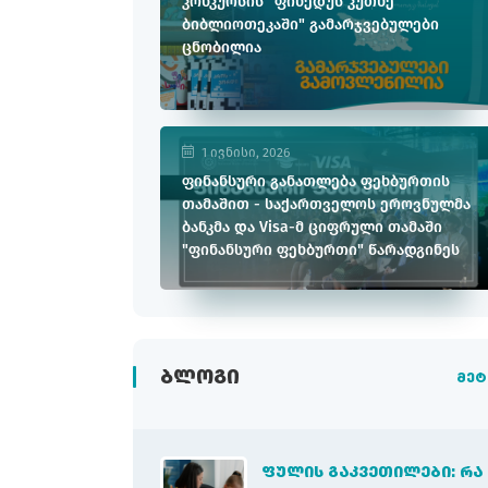
კონკურსის "ფინედუს კუთხე
ბიბლიოთეკაში" გამარჯვებულები
ცნობილია
1 ივნისი, 2026
ფინანსური განათლება ფეხბურთის
თამაშით - საქართველოს ეროვნულმა
ბანკმა და Visa-მ ციფრული თამაში
"ფინანსური ფეხბურთი" წარადგინეს
ᲑᲚᲝᲒᲘ
მეტ
ᲤᲣᲚᲘᲡ ᲒᲐᲙᲕᲔᲗᲘᲚᲔᲑᲘ: ᲠᲐ