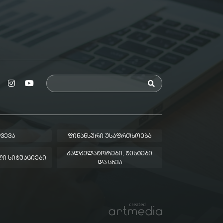
ᲕᲔᲕᲐ
ᲤᲘᲜᲐᲜᲡᲣᲠᲘ ᲣᲡᲐᲤᲠᲗᲮᲝᲔᲑᲐ
ᲙᲐᲚᲙᲣᲚᲐᲢᲝᲠᲔᲑᲘ, ᲢᲔᲡᲢᲔᲑᲘ
Ი ᲡᲘᲢᲣᲐᲪᲘᲔᲑᲘ
ᲓᲐ ᲡᲮᲕᲐ
created