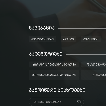
ᲜᲐᲕᲘᲒᲐᲪᲘᲐ
ᲞᲣᲑᲚᲘᲙᲐᲪᲘᲔᲑᲘ
ᲑᲚᲝᲒᲘ
ᲙᲕᲚᲔᲕᲔᲑᲘ
ᲙᲐᲢᲔᲒᲝᲠᲘᲔᲑᲘ
ᲞᲘᲠᲐᲓᲘ ᲤᲘᲜᲐᲜᲡᲔᲑᲘᲡ ᲛᲐᲠᲗᲕᲐ
ᲓᲐᲖᲝᲒᲕᲐ ᲓᲐ
ᲛᲝᲛᲮᲛᲐᲠᲔᲑᲚᲔᲑᲘᲡ ᲣᲤᲚᲔᲑᲔᲑᲘ
ᲛᲔᲬᲐᲠᲛᲔ
ᲒᲐᲛᲝᲘᲬᲔᲠᲔ ᲡᲘᲐᲮᲚᲔᲔᲑᲘ