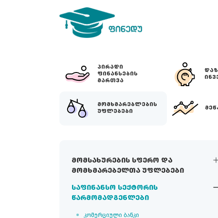
ᲞᲘᲠᲐᲓᲘ
ᲓᲐᲖ
ᲤᲘᲜᲐᲜᲡᲔᲑᲘᲡ
ᲘᲜᲕ
ᲛᲐᲠᲗᲕᲐ
ᲛᲝᲛᲮᲛᲐᲠᲔᲑᲚᲔᲑᲘᲡ
ᲛᲔᲬ
ᲣᲤᲚᲔᲑᲔᲑᲘ
მომსახურების სფერო და
მომხმარებელთა უფლებები
საფინანსო სექტორის
წარმომადგენლები
კომერციული ბანკი