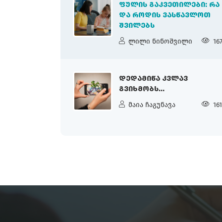
ᲤᲣᲚᲘᲡ ᲒᲐᲙᲕᲔᲗᲘᲚᲔᲑᲘ: ᲠᲐ
ᲓᲐ ᲠᲝᲓᲘᲡ ᲕᲐᲡᲬᲐᲕᲚᲝᲗ
ᲨᲕᲘᲚᲔᲑᲡ
ლილი ნინოშვილი
16
ᲓᲔᲓᲐᲛᲘᲬᲐ ᲙᲕᲚᲐᲕ
ᲒᲕᲘᲮᲛᲝᲑᲡ...
მაია ჩაგუნავა
16