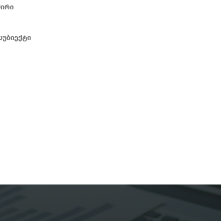
შირი
 სუბიექტი