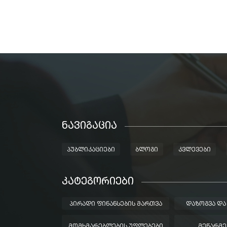
ᲜᲐᲕᲘᲒᲐᲪᲘᲐ
ᲞᲣᲑᲚᲘᲙᲐᲪᲘᲔᲑᲘ
ᲑᲚᲝᲒᲘ
ᲙᲕᲚᲔᲕᲔᲑᲘ
ᲙᲐᲢᲔᲒᲝᲠᲘᲔᲑᲘ
ᲞᲘᲠᲐᲓᲘ ᲤᲘᲜᲐᲜᲡᲔᲑᲘᲡ ᲛᲐᲠᲗᲕᲐ
ᲓᲐᲖᲝᲒᲕᲐ ᲓᲐ
ᲛᲝᲛᲮᲛᲐᲠᲔᲑᲚᲔᲑᲘᲡ ᲣᲤᲚᲔᲑᲔᲑᲘ
ᲛᲔᲬᲐᲠᲛᲔ