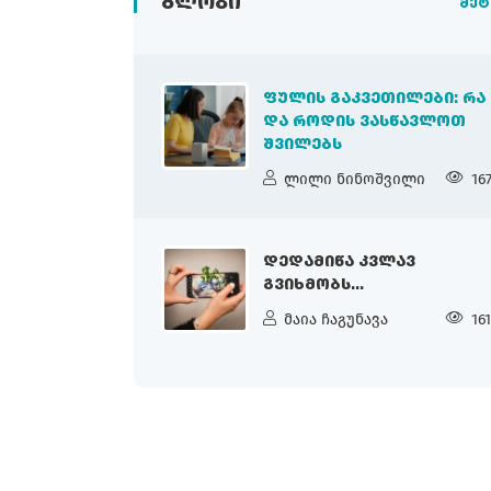
ᲑᲚᲝᲒᲘ
მეტ
ᲤᲣᲚᲘᲡ ᲒᲐᲙᲕᲔᲗᲘᲚᲔᲑᲘ: ᲠᲐ
ᲓᲐ ᲠᲝᲓᲘᲡ ᲕᲐᲡᲬᲐᲕᲚᲝᲗ
ᲨᲕᲘᲚᲔᲑᲡ
ლილი ნინოშვილი
16
ᲓᲔᲓᲐᲛᲘᲬᲐ ᲙᲕᲚᲐᲕ
ᲒᲕᲘᲮᲛᲝᲑᲡ...
მაია ჩაგუნავა
16