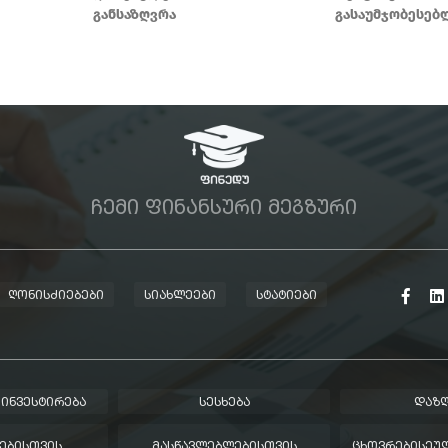
განსაზღვრა
გასაუმჯობესებ
ᲩᲔᲛᲘ ᲤᲘᲜᲐᲜᲡᲣᲠᲘ ᲛᲔᲒᲖᲣᲠᲘ
ᲦᲝᲜᲘᲡᲫᲘᲔᲑᲔᲑᲘ
ᲡᲘᲐᲮᲚᲔᲔᲑᲘ
ᲡᲢᲐᲢᲘᲔᲑᲘ
 ᲘᲜᲕᲔᲡᲢᲘᲠᲔᲑᲐ
ᲡᲔᲡᲮᲔᲑᲐ
ᲓᲐᲖᲦ
ᲔᲑᲘᲡᲗᲕᲘᲡ
ᲛᲐᲡᲬᲐᲕᲚᲔᲑᲚᲔᲑᲘᲡᲗᲕᲘᲡ
ᲪᲮᲝᲕᲠᲔᲑᲘᲡᲔᲣᲚ