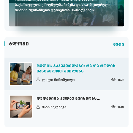
საქართველოს ეროვნულმა ბანკმა და Visa-მ ციფრული
თამაში "ფინანსური ფეხბურთი" წარადგინეს
ᲑᲚᲝᲒᲘ
მეტი
ᲤᲣᲚᲘᲡ ᲒᲐᲙᲕᲔᲗᲘᲚᲔᲑᲘ: ᲠᲐ ᲓᲐ ᲠᲝᲓᲘᲡ
ᲕᲐᲡᲬᲐᲕᲚᲝᲗ ᲨᲕᲘᲚᲔᲑᲡ
ლილი ნინოშვილი
1676
ᲓᲔᲓᲐᲛᲘᲬᲐ ᲙᲕᲚᲐᲕ ᲒᲕᲘᲮᲛᲝᲑᲡ...
მაია ჩაგუნავა
1618