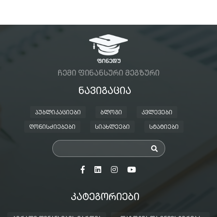
ᲩᲔᲛᲘ ᲤᲘᲜᲐᲜᲡᲣᲠᲘ ᲛᲔᲒᲖᲣᲠᲘ
ᲜᲐᲕᲘᲒᲐᲪᲘᲐ
ᲞᲣᲑᲚᲘᲙᲐᲪᲘᲔᲑᲘ
ᲑᲚᲝᲒᲘ
ᲙᲕᲚᲔᲕᲔᲑᲘ
ᲦᲝᲜᲘᲡᲫᲘᲔᲑᲔᲑᲘ
ᲡᲘᲐᲮᲚᲔᲔᲑᲘ
ᲡᲢᲐᲢᲘᲔᲑᲘ
ᲙᲐᲢᲔᲒᲝᲠᲘᲔᲑᲘ