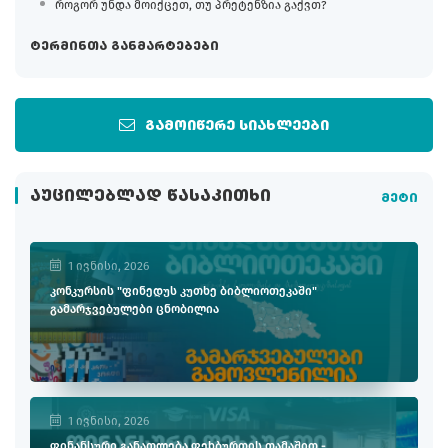
როგორ უნდა მოიქცეთ, თუ პრეტენზია გაქვთ?
ტერმინთა განმარტებები
გამოიწერე სიახლეები
ᲐᲣᲪᲘᲚᲔᲑᲚᲐᲓ ᲬᲐᲡᲐᲙᲘᲗᲮᲘ
მეტი
1 ივნისი, 2026
კონკურსის "ფინედუს კუთხე ბიბლიოთეკაში"
გამარჯვებულები ცნობილია
1 ივნისი, 2026
ფინანსური განათლება ფეხბურთის თამაშით -