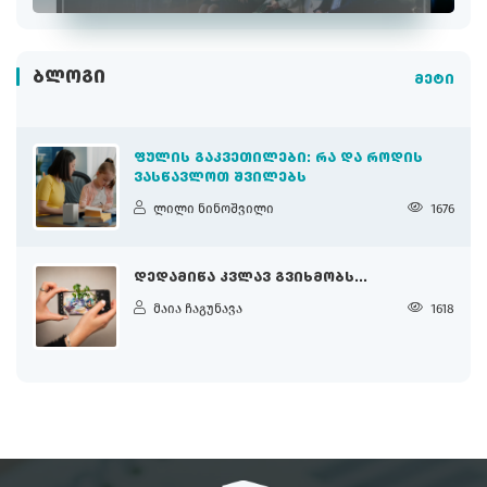
ᲑᲚᲝᲒᲘ
მეტი
ᲤᲣᲚᲘᲡ ᲒᲐᲙᲕᲔᲗᲘᲚᲔᲑᲘ: ᲠᲐ ᲓᲐ ᲠᲝᲓᲘᲡ
ᲕᲐᲡᲬᲐᲕᲚᲝᲗ ᲨᲕᲘᲚᲔᲑᲡ
ლილი ნინოშვილი
1676
ᲓᲔᲓᲐᲛᲘᲬᲐ ᲙᲕᲚᲐᲕ ᲒᲕᲘᲮᲛᲝᲑᲡ...
მაია ჩაგუნავა
1618