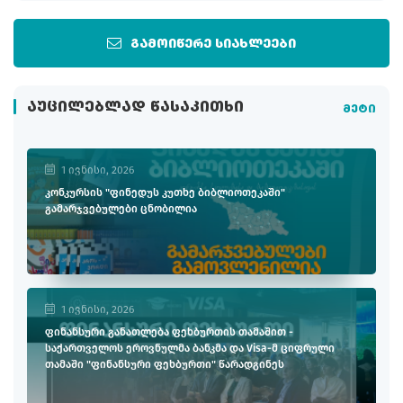
გამოიწერე სიახლეები
ᲐᲣᲪᲘᲚᲔᲑᲚᲐᲓ ᲬᲐᲡᲐᲙᲘᲗᲮᲘ
მეტი
1 ივნისი, 2026
კონკურსის "ფინედუს კუთხე ბიბლიოთეკაში"
გამარჯვებულები ცნობილია
1 ივნისი, 2026
ფინანსური განათლება ფეხბურთის თამაშით -
საქართველოს ეროვნულმა ბანკმა და Visa-მ ციფრული
თამაში "ფინანსური ფეხბურთი" წარადგინეს