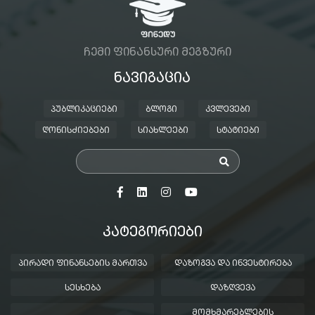
ᲩᲔᲛᲘ ᲤᲘᲜᲐᲜᲡᲣᲠᲘ ᲛᲔᲒᲖᲣᲠᲘ
ᲜᲐᲕᲘᲒᲐᲪᲘᲐ
ᲞᲣᲑᲚᲘᲙᲐᲪᲘᲔᲑᲘ
ᲑᲚᲝᲒᲘ
ᲙᲕᲚᲔᲕᲔᲑᲘ
ᲦᲝᲜᲘᲡᲫᲘᲔᲑᲔᲑᲘ
ᲡᲘᲐᲮᲚᲔᲔᲑᲘ
ᲡᲢᲐᲢᲘᲔᲑᲘ
ᲙᲐᲢᲔᲒᲝᲠᲘᲔᲑᲘ
ᲞᲘᲠᲐᲓᲘ ᲤᲘᲜᲐᲜᲡᲔᲑᲘᲡ ᲛᲐᲠᲗᲕᲐ
ᲓᲐᲖᲝᲒᲕᲐ ᲓᲐ ᲘᲜᲕᲔᲡᲢᲘᲠᲔᲑᲐ
ᲡᲔᲡᲮᲔᲑᲐ
ᲓᲐᲖᲦᲕᲔᲕᲐ
ᲛᲝᲛᲮᲛᲐᲠᲔᲑᲚᲔᲑᲘᲡ