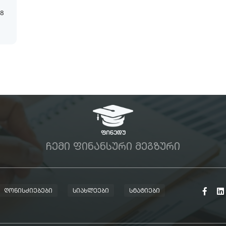
18
ᲩᲔᲛᲘ ᲤᲘᲜᲐᲜᲡᲣᲠᲘ ᲛᲔᲒᲖᲣᲠᲘ
ᲦᲝᲜᲘᲡᲫᲘᲔᲑᲔᲑᲘ
ᲡᲘᲐᲮᲚᲔᲔᲑᲘ
ᲡᲢᲐᲢᲘᲔᲑᲘ