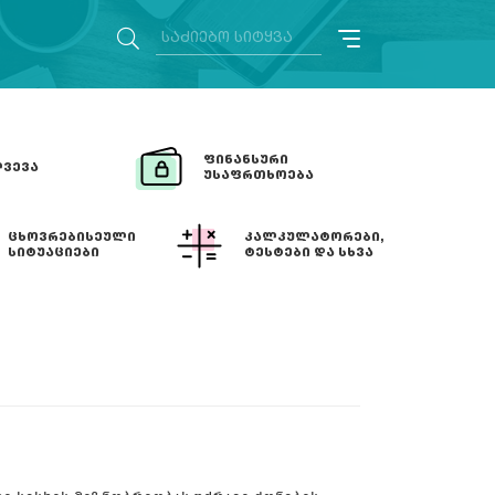
ᲤᲘᲜᲐᲜᲡᲣᲠᲘ
ᲕᲔᲕᲐ
ᲣᲡᲐᲤᲠᲗᲮᲝᲔᲑᲐ
ᲪᲮᲝᲕᲠᲔᲑᲘᲡᲔᲣᲚᲘ
ᲙᲐᲚᲙᲣᲚᲐᲢᲝᲠᲔᲑᲘ,
ᲡᲘᲢᲣᲐᲪᲘᲔᲑᲘ
ᲢᲔᲡᲢᲔᲑᲘ ᲓᲐ ᲡᲮᲕᲐ