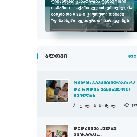
ფინანსური განათლება ფეხბურთის
თამაშით - საქართველოს ეროვნულმა
ბანკმა და Visa-მ ციფრული თამაში
"ფინანსური ფეხბურთი" წარადგინეს
ᲑᲚᲝᲒᲘ
მეტ
ᲤᲣᲚᲘᲡ ᲒᲐᲙᲕᲔᲗᲘᲚᲔᲑᲘ: ᲠᲐ
ᲓᲐ ᲠᲝᲓᲘᲡ ᲕᲐᲡᲬᲐᲕᲚᲝᲗ
ᲨᲕᲘᲚᲔᲑᲡ
ლილი ნინოშვილი
16
ᲓᲔᲓᲐᲛᲘᲬᲐ ᲙᲕᲚᲐᲕ
ᲒᲕᲘᲮᲛᲝᲑᲡ...