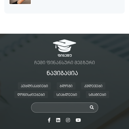
ᲩᲔᲛᲘ ᲤᲘᲜᲐᲜᲡᲣᲠᲘ ᲛᲔᲒᲖᲣᲠᲘ
ᲜᲐᲕᲘᲒᲐᲪᲘᲐ
ᲞᲣᲑᲚᲘᲙᲐᲪᲘᲔᲑᲘ
ᲑᲚᲝᲒᲘ
ᲙᲕᲚᲔᲕᲔᲑᲘ
ᲦᲝᲜᲘᲡᲫᲘᲔᲑᲔᲑᲘ
ᲡᲘᲐᲮᲚᲔᲔᲑᲘ
ᲡᲢᲐᲢᲘᲔᲑᲘ