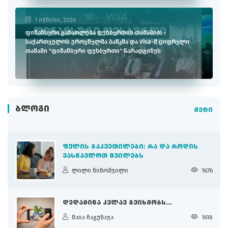
1 ივნისი, 2026
ფინანსური განათლება ფეხბურთის თამაშით -
საქართველოს ეროვნულმა ბანკმა და Visa-მ ციფრული
თამაში "ფინანსური ფეხბურთი" წარადგინეს
ᲑᲚᲝᲒᲘ
მეტი
ᲤᲣᲚᲘᲡ ᲒᲐᲙᲕᲔᲗᲘᲚᲔᲑᲘ: ᲠᲐ ᲓᲐ ᲠᲝᲓᲘᲡ
ᲕᲐᲡᲬᲐᲕᲚᲝᲗ ᲨᲕᲘᲚᲔᲑᲡ
ლილი ნინოშვილი
1676
ᲓᲔᲓᲐᲛᲘᲬᲐ ᲙᲕᲚᲐᲕ ᲒᲕᲘᲮᲛᲝᲑᲡ...
მაია ჩაგუნავა
1618