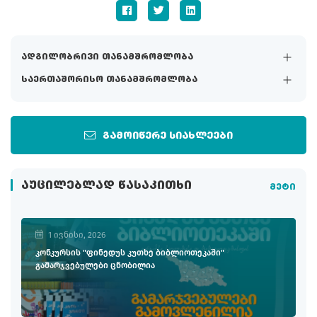
ადგილობრივი თანამშრომლობა
საერთაშორისო თანამშრომლობა
გამოიწერე სიახლეები
ᲐᲣᲪᲘᲚᲔᲑᲚᲐᲓ ᲬᲐᲡᲐᲙᲘᲗᲮᲘ
მეტი
1 ივნისი, 2026
კონკურსის "ფინედუს კუთხე ბიბლიოთეკაში"
გამარჯვებულები ცნობილია