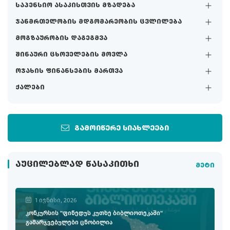
საპენსიო ასაკისთვის მზადება
ჯანმრთელობის მდგომარეობის ცვლილება
მოგზაურობის დაგეგმვა
შინაური ცხოველების მოვლა
ოჯახის ფინანსების მართვა
ქალები
გამოიწერე სიახლეები
ᲐᲣᲪᲘᲚᲔᲑᲚᲐᲓ ᲬᲐᲡᲐᲙᲘᲗᲮᲘ
მეტი
1 ივნისი, 2026
კონკურსის "ფინედუს კუთხე ბიბლიოთეკაში"
გამარჯვებულები ცნობილია