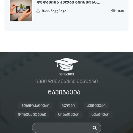
ᲓᲔᲓᲐᲛᲘᲬᲐ ᲙᲕᲚᲐᲕ ᲒᲕᲘᲮᲛᲝᲑᲡ...
მაია ჩაგუნავა
1618
ᲩᲔᲛᲘ ᲤᲘᲜᲐᲜᲡᲣᲠᲘ ᲛᲔᲒᲖᲣᲠᲘ
ᲜᲐᲕᲘᲒᲐᲪᲘᲐ
ᲞᲣᲑᲚᲘᲙᲐᲪᲘᲔᲑᲘ
ᲑᲚᲝᲒᲘ
ᲙᲕᲚᲔᲕᲔᲑᲘ
ᲦᲝᲜᲘᲡᲫᲘᲔᲑᲔᲑᲘ
ᲡᲘᲐᲮᲚᲔᲔᲑᲘ
ᲡᲢᲐᲢᲘᲔᲑᲘ