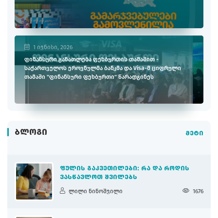
1 ივნისი, 2026
ფინანსური განათლება ფეხბურთის თამაშით -
საქართველოს ეროვნულმა ბანკმა და Visa-მ ციფრული
თამაში "ფინანსური ფეხბურთი" წარადგინეს
ᲑᲚᲝᲒᲘ
მეტი
ᲤᲣᲚᲘᲡ ᲒᲐᲙᲕᲔᲗᲘᲚᲔᲑᲘ: ᲠᲐ ᲓᲐ ᲠᲝᲓᲘᲡ
ᲕᲐᲡᲬᲐᲕᲚᲝᲗ ᲨᲕᲘᲚᲔᲑᲡ
ლილი ნინოშვილი
1676