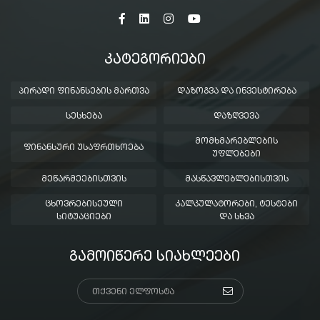
ᲙᲐᲢᲔᲒᲝᲠᲘᲔᲑᲘ
ᲞᲘᲠᲐᲓᲘ ᲤᲘᲜᲐᲜᲡᲔᲑᲘᲡ ᲛᲐᲠᲗᲕᲐ
ᲓᲐᲖᲝᲒᲕᲐ ᲓᲐ ᲘᲜᲕᲔᲡᲢᲘᲠᲔᲑᲐ
ᲡᲔᲡᲮᲔᲑᲐ
ᲓᲐᲖᲦᲕᲔᲕᲐ
ᲛᲝᲛᲮᲛᲐᲠᲔᲑᲚᲔᲑᲘᲡ
ᲤᲘᲜᲐᲜᲡᲣᲠᲘ ᲣᲡᲐᲤᲠᲗᲮᲝᲔᲑᲐ
ᲣᲤᲚᲔᲑᲔᲑᲘ
ᲛᲔᲬᲐᲠᲛᲔᲔᲑᲘᲡᲗᲕᲘᲡ
ᲛᲐᲡᲬᲐᲕᲚᲔᲑᲚᲔᲑᲘᲡᲗᲕᲘᲡ
ᲪᲮᲝᲕᲠᲔᲑᲘᲡᲔᲣᲚᲘ
ᲙᲐᲚᲙᲣᲚᲐᲢᲝᲠᲔᲑᲘ, ᲢᲔᲡᲢᲔᲑᲘ
ᲡᲘᲢᲣᲐᲪᲘᲔᲑᲘ
ᲓᲐ ᲡᲮᲕᲐ
ᲒᲐᲛᲝᲘᲬᲔᲠᲔ ᲡᲘᲐᲮᲚᲔᲔᲑᲘ