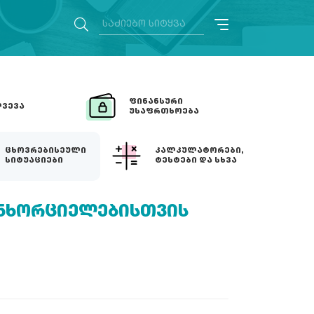
ᲤᲘᲜᲐᲜᲡᲣᲠᲘ
ᲕᲔᲕᲐ
ᲣᲡᲐᲤᲠᲗᲮᲝᲔᲑᲐ
ᲪᲮᲝᲕᲠᲔᲑᲘᲡᲔᲣᲚᲘ
ᲙᲐᲚᲙᲣᲚᲐᲢᲝᲠᲔᲑᲘ,
ᲡᲘᲢᲣᲐᲪᲘᲔᲑᲘ
ᲢᲔᲡᲢᲔᲑᲘ ᲓᲐ ᲡᲮᲕᲐ
ᲐᲜᲮᲝᲠᲪᲘᲔᲚᲔᲑᲘᲡᲗᲕᲘᲡ