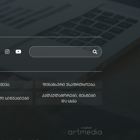
ᲕᲔᲕᲐ
ᲤᲘᲜᲐᲜᲡᲣᲠᲘ ᲣᲡᲐᲤᲠᲗᲮᲝᲔᲑᲐ
ᲙᲐᲚᲙᲣᲚᲐᲢᲝᲠᲔᲑᲘ, ᲢᲔᲡᲢᲔᲑᲘ
Ი ᲡᲘᲢᲣᲐᲪᲘᲔᲑᲘ
ᲓᲐ ᲡᲮᲕᲐ
created