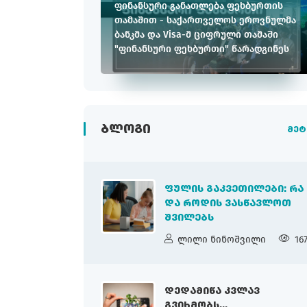
ფინანსური განათლება ფეხბურთის
თამაშით - საქართველოს ეროვნულმა
ბანკმა და Visa-მ ციფრული თამაში
"ფინანსური ფეხბურთი" წარადგინეს
ᲑᲚᲝᲒᲘ
მეტ
ᲤᲣᲚᲘᲡ ᲒᲐᲙᲕᲔᲗᲘᲚᲔᲑᲘ: ᲠᲐ
ᲓᲐ ᲠᲝᲓᲘᲡ ᲕᲐᲡᲬᲐᲕᲚᲝᲗ
ᲨᲕᲘᲚᲔᲑᲡ
ლილი ნინოშვილი
16
ᲓᲔᲓᲐᲛᲘᲬᲐ ᲙᲕᲚᲐᲕ
ᲒᲕᲘᲮᲛᲝᲑᲡ...