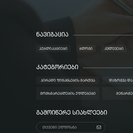
ᲜᲐᲕᲘᲒᲐᲪᲘᲐ
ᲞᲣᲑᲚᲘᲙᲐᲪᲘᲔᲑᲘ
ᲑᲚᲝᲒᲘ
ᲙᲕᲚᲔᲕᲔᲑᲘ
ᲙᲐᲢᲔᲒᲝᲠᲘᲔᲑᲘ
ᲞᲘᲠᲐᲓᲘ ᲤᲘᲜᲐᲜᲡᲔᲑᲘᲡ ᲛᲐᲠᲗᲕᲐ
ᲓᲐᲖᲝᲒᲕᲐ ᲓᲐ
ᲛᲝᲛᲮᲛᲐᲠᲔᲑᲚᲔᲑᲘᲡ ᲣᲤᲚᲔᲑᲔᲑᲘ
ᲛᲔᲬᲐᲠᲛᲔ
ᲒᲐᲛᲝᲘᲬᲔᲠᲔ ᲡᲘᲐᲮᲚᲔᲔᲑᲘ