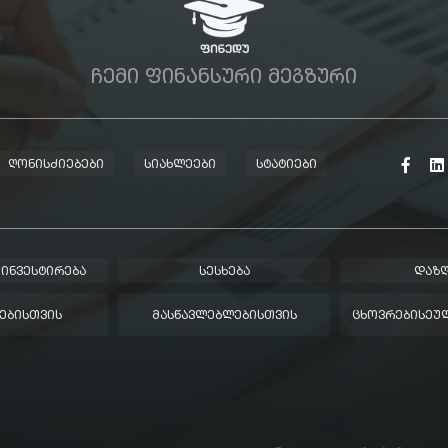
ᲩᲔᲛᲘ ᲤᲘᲜᲐᲜᲡᲣᲠᲘ ᲛᲔᲒᲖᲣᲠᲘ
ᲦᲝᲜᲘᲡᲫᲘᲔᲑᲔᲑᲘ
ᲡᲘᲐᲮᲚᲔᲔᲑᲘ
ᲡᲢᲐᲢᲘᲔᲑᲘ
 ᲘᲜᲕᲔᲡᲢᲘᲠᲔᲑᲐ
ᲡᲔᲡᲮᲔᲑᲐ
ᲓᲐᲖᲦ
ᲔᲑᲘᲡᲗᲕᲘᲡ
ᲛᲐᲡᲬᲐᲕᲚᲔᲑᲚᲔᲑᲘᲡᲗᲕᲘᲡ
ᲪᲮᲝᲕᲠᲔᲑᲘᲡᲔᲣᲚ