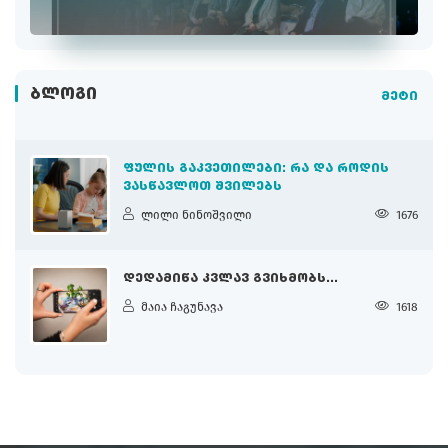
ᲑᲚᲝᲒᲘ
მეტი
ᲤᲣᲚᲘᲡ ᲒᲐᲙᲕᲔᲗᲘᲚᲔᲑᲘ: ᲠᲐ ᲓᲐ ᲠᲝᲓᲘᲡ
ᲕᲐᲡᲬᲐᲕᲚᲝᲗ ᲨᲕᲘᲚᲔᲑᲡ
ლილი ნინოშვილი
1676
ᲓᲔᲓᲐᲛᲘᲬᲐ ᲙᲕᲚᲐᲕ ᲒᲕᲘᲮᲛᲝᲑᲡ...
მაია ჩაგუნავა
1618