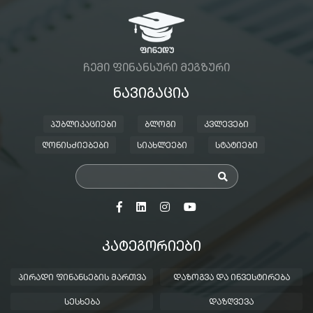
ᲩᲔᲛᲘ ᲤᲘᲜᲐᲜᲡᲣᲠᲘ ᲛᲔᲒᲖᲣᲠᲘ
ᲜᲐᲕᲘᲒᲐᲪᲘᲐ
ᲞᲣᲑᲚᲘᲙᲐᲪᲘᲔᲑᲘ
ᲑᲚᲝᲒᲘ
ᲙᲕᲚᲔᲕᲔᲑᲘ
ᲦᲝᲜᲘᲡᲫᲘᲔᲑᲔᲑᲘ
ᲡᲘᲐᲮᲚᲔᲔᲑᲘ
ᲡᲢᲐᲢᲘᲔᲑᲘ
ᲙᲐᲢᲔᲒᲝᲠᲘᲔᲑᲘ
ᲞᲘᲠᲐᲓᲘ ᲤᲘᲜᲐᲜᲡᲔᲑᲘᲡ ᲛᲐᲠᲗᲕᲐ
ᲓᲐᲖᲝᲒᲕᲐ ᲓᲐ ᲘᲜᲕᲔᲡᲢᲘᲠᲔᲑᲐ
ᲡᲔᲡᲮᲔᲑᲐ
ᲓᲐᲖᲦᲕᲔᲕᲐ