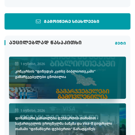
გამოიწერე სიახლეები
ᲐᲣᲪᲘᲚᲔᲑᲚᲐᲓ ᲬᲐᲡᲐᲙᲘᲗᲮᲘ
მეტი
1 ივნისი, 2026
კონკურსის "ფინედუს კუთხე ბიბლიოთეკაში"
გამარჯვებულები ცნობილია
1 ივნისი, 2026
ფინანსური განათლება ფეხბურთის თამაშით -
საქართველოს ეროვნულმა ბანკმა და Visa-მ ციფრული
თამაში "ფინანსური ფეხბურთი" წარადგინეს