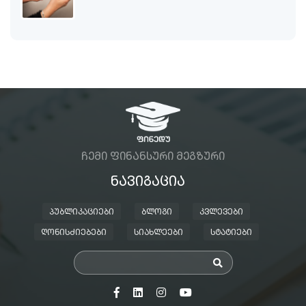
ᲩᲔᲛᲘ ᲤᲘᲜᲐᲜᲡᲣᲠᲘ ᲛᲔᲒᲖᲣᲠᲘ
ᲜᲐᲕᲘᲒᲐᲪᲘᲐ
ᲞᲣᲑᲚᲘᲙᲐᲪᲘᲔᲑᲘ
ᲑᲚᲝᲒᲘ
ᲙᲕᲚᲔᲕᲔᲑᲘ
ᲦᲝᲜᲘᲡᲫᲘᲔᲑᲔᲑᲘ
ᲡᲘᲐᲮᲚᲔᲔᲑᲘ
ᲡᲢᲐᲢᲘᲔᲑᲘ