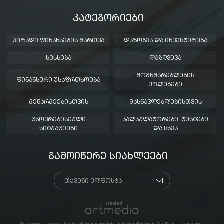
ᲙᲐᲢᲔᲒᲝᲠᲘᲔᲑᲘ
ᲞᲘᲠᲐᲓᲘ ᲤᲘᲜᲐᲜᲡᲔᲑᲘᲡ ᲛᲐᲠᲗᲕᲐ
ᲓᲐᲖᲝᲒᲕᲐ ᲓᲐ ᲘᲜᲕᲔᲡᲢᲘᲠᲔᲑᲐ
ᲡᲔᲡᲮᲔᲑᲐ
ᲓᲐᲖᲦᲕᲔᲕᲐ
ᲛᲝᲛᲮᲛᲐᲠᲔᲑᲚᲔᲑᲘᲡ
ᲤᲘᲜᲐᲜᲡᲣᲠᲘ ᲣᲡᲐᲤᲠᲗᲮᲝᲔᲑᲐ
ᲣᲤᲚᲔᲑᲔᲑᲘ
ᲛᲔᲬᲐᲠᲛᲔᲔᲑᲘᲡᲗᲕᲘᲡ
ᲛᲐᲡᲬᲐᲕᲚᲔᲑᲚᲔᲑᲘᲡᲗᲕᲘᲡ
ᲪᲮᲝᲕᲠᲔᲑᲘᲡᲔᲣᲚᲘ
ᲙᲐᲚᲙᲣᲚᲐᲢᲝᲠᲔᲑᲘ, ᲢᲔᲡᲢᲔᲑᲘ
ᲡᲘᲢᲣᲐᲪᲘᲔᲑᲘ
ᲓᲐ ᲡᲮᲕᲐ
ᲒᲐᲛᲝᲘᲬᲔᲠᲔ ᲡᲘᲐᲮᲚᲔᲔᲑᲘ
created