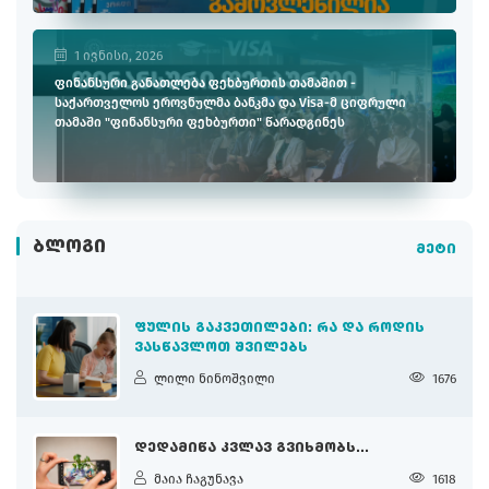
1 ივნისი, 2026
ფინანსური განათლება ფეხბურთის თამაშით -
საქართველოს ეროვნულმა ბანკმა და Visa-მ ციფრული
თამაში "ფინანსური ფეხბურთი" წარადგინეს
ᲑᲚᲝᲒᲘ
მეტი
ᲤᲣᲚᲘᲡ ᲒᲐᲙᲕᲔᲗᲘᲚᲔᲑᲘ: ᲠᲐ ᲓᲐ ᲠᲝᲓᲘᲡ
ᲕᲐᲡᲬᲐᲕᲚᲝᲗ ᲨᲕᲘᲚᲔᲑᲡ
ლილი ნინოშვილი
1676
ᲓᲔᲓᲐᲛᲘᲬᲐ ᲙᲕᲚᲐᲕ ᲒᲕᲘᲮᲛᲝᲑᲡ...
მაია ჩაგუნავა
1618