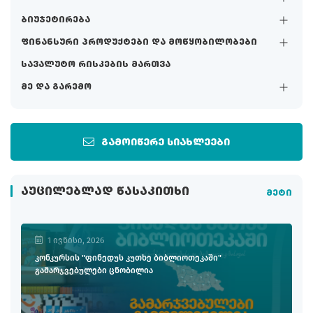
ბიუჯეტირება
ფინანსური პროდუქტები და მოწყობილობები
სავალუტო რისკების მართვა
მე და გარემო
გამოიწერე სიახლეები
ᲐᲣᲪᲘᲚᲔᲑᲚᲐᲓ ᲬᲐᲡᲐᲙᲘᲗᲮᲘ
მეტი
1 ივნისი, 2026
კონკურსის "ფინედუს კუთხე ბიბლიოთეკაში"
გამარჯვებულები ცნობილია