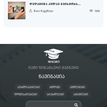
ᲓᲔᲓᲐᲛᲘᲬᲐ ᲙᲕᲚᲐᲕ ᲒᲕᲘᲮᲛᲝᲑᲡ...
მაია ჩაგუნავა
1618
ᲩᲔᲛᲘ ᲤᲘᲜᲐᲜᲡᲣᲠᲘ ᲛᲔᲒᲖᲣᲠᲘ
ᲜᲐᲕᲘᲒᲐᲪᲘᲐ
ᲞᲣᲑᲚᲘᲙᲐᲪᲘᲔᲑᲘ
ᲑᲚᲝᲒᲘ
ᲙᲕᲚᲔᲕᲔᲑᲘ
ᲦᲝᲜᲘᲡᲫᲘᲔᲑᲔᲑᲘ
ᲡᲘᲐᲮᲚᲔᲔᲑᲘ
ᲡᲢᲐᲢᲘᲔᲑᲘ