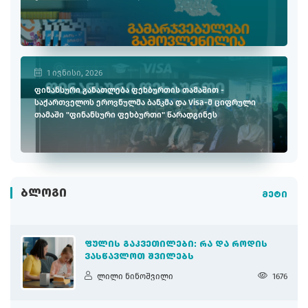
1 ივნისი, 2026
ფინანსური განათლება ფეხბურთის თამაშით -
საქართველოს ეროვნულმა ბანკმა და Visa-მ ციფრული
თამაში "ფინანსური ფეხბურთი" წარადგინეს
ᲑᲚᲝᲒᲘ
მეტი
ᲤᲣᲚᲘᲡ ᲒᲐᲙᲕᲔᲗᲘᲚᲔᲑᲘ: ᲠᲐ ᲓᲐ ᲠᲝᲓᲘᲡ
ᲕᲐᲡᲬᲐᲕᲚᲝᲗ ᲨᲕᲘᲚᲔᲑᲡ
ლილი ნინოშვილი
1676