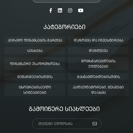
ᲙᲐᲢᲔᲒᲝᲠᲘᲔᲑᲘ
ᲞᲘᲠᲐᲓᲘ ᲤᲘᲜᲐᲜᲡᲔᲑᲘᲡ ᲛᲐᲠᲗᲕᲐ
ᲓᲐᲖᲝᲒᲕᲐ ᲓᲐ ᲘᲜᲕᲔᲡᲢᲘᲠᲔᲑᲐ
ᲡᲔᲡᲮᲔᲑᲐ
ᲓᲐᲖᲦᲕᲔᲕᲐ
ᲛᲝᲛᲮᲛᲐᲠᲔᲑᲚᲔᲑᲘᲡ
ᲤᲘᲜᲐᲜᲡᲣᲠᲘ ᲣᲡᲐᲤᲠᲗᲮᲝᲔᲑᲐ
ᲣᲤᲚᲔᲑᲔᲑᲘ
ᲛᲔᲬᲐᲠᲛᲔᲔᲑᲘᲡᲗᲕᲘᲡ
ᲛᲐᲡᲬᲐᲕᲚᲔᲑᲚᲔᲑᲘᲡᲗᲕᲘᲡ
ᲪᲮᲝᲕᲠᲔᲑᲘᲡᲔᲣᲚᲘ
ᲙᲐᲚᲙᲣᲚᲐᲢᲝᲠᲔᲑᲘ, ᲢᲔᲡᲢᲔᲑᲘ
ᲡᲘᲢᲣᲐᲪᲘᲔᲑᲘ
ᲓᲐ ᲡᲮᲕᲐ
ᲒᲐᲛᲝᲘᲬᲔᲠᲔ ᲡᲘᲐᲮᲚᲔᲔᲑᲘ