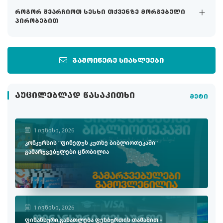
როგორ შეარჩიოთ სესხი თქვენზე მორგებული
პირობებით
გამოიწერე სიახლეები
ᲐᲣᲪᲘᲚᲔᲑᲚᲐᲓ ᲬᲐᲡᲐᲙᲘᲗᲮᲘ
მეტი
1 ივნისი, 2026
კონკურსის "ფინედუს კუთხე ბიბლიოთეკაში"
გამარჯვებულები ცნობილია
1 ივნისი, 2026
ფინანსური განათლება ფეხბურთის თამაშით -