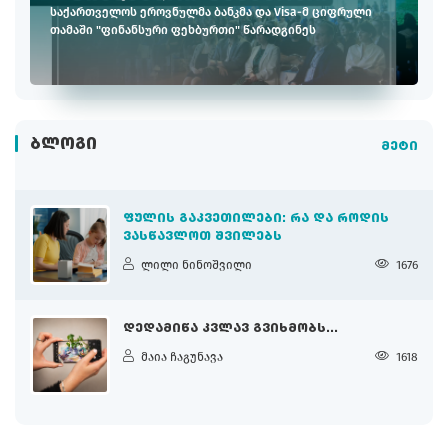
საქართველოს ეროვნულმა ბანკმა და Visa-მ ციფრული
თამაში "ფინანსური ფეხბურთი" წარადგინეს
ᲑᲚᲝᲒᲘ
მეტი
ᲤᲣᲚᲘᲡ ᲒᲐᲙᲕᲔᲗᲘᲚᲔᲑᲘ: ᲠᲐ ᲓᲐ ᲠᲝᲓᲘᲡ
ᲕᲐᲡᲬᲐᲕᲚᲝᲗ ᲨᲕᲘᲚᲔᲑᲡ
ლილი ნინოშვილი
1676
ᲓᲔᲓᲐᲛᲘᲬᲐ ᲙᲕᲚᲐᲕ ᲒᲕᲘᲮᲛᲝᲑᲡ...
მაია ჩაგუნავა
1618