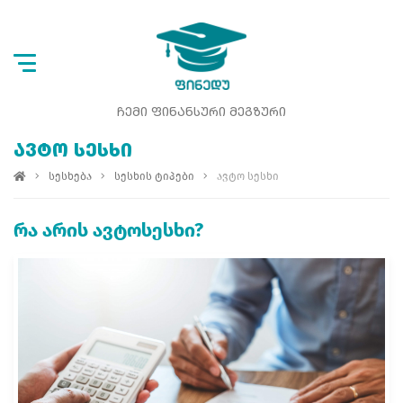
ᲩᲔᲛᲘ ᲤᲘᲜᲐᲜᲡᲣᲠᲘ ᲛᲔᲒᲖᲣᲠᲘ
ᲐᲕᲢᲝ ᲡᲔᲡᲮᲘ
სესხება
სესხის ტიპები
ავტო სესხი
რა არის ავტოსესხი?