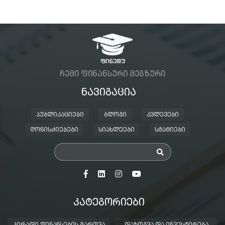
ᲩᲔᲛᲘ ᲤᲘᲜᲐᲜᲡᲣᲠᲘ ᲛᲔᲒᲖᲣᲠᲘ
ᲜᲐᲕᲘᲒᲐᲪᲘᲐ
ᲞᲣᲑᲚᲘᲙᲐᲪᲘᲔᲑᲘ
ᲑᲚᲝᲒᲘ
ᲙᲕᲚᲔᲕᲔᲑᲘ
ᲦᲝᲜᲘᲡᲫᲘᲔᲑᲔᲑᲘ
ᲡᲘᲐᲮᲚᲔᲔᲑᲘ
ᲡᲢᲐᲢᲘᲔᲑᲘ
ᲙᲐᲢᲔᲒᲝᲠᲘᲔᲑᲘ