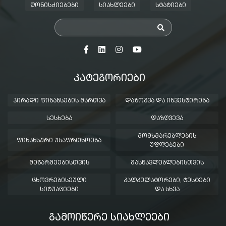
ᲦᲝᲜᲘᲡᲫᲘᲔᲑᲔᲑᲘ
ᲡᲘᲐᲮᲚᲔᲔᲑᲘ
ᲡᲢᲐᲢᲘᲔᲑᲘ
ᲙᲐᲢᲔᲒᲝᲠᲘᲔᲑᲘ
ᲞᲘᲠᲐᲓᲘ ᲤᲘᲜᲐᲜᲡᲔᲑᲘᲡ ᲛᲐᲠᲗᲕᲐ
ᲓᲐᲖᲝᲒᲕᲐ ᲓᲐ ᲘᲜᲕᲔᲡᲢᲘᲠᲔᲑᲐ
ᲡᲔᲡᲮᲔᲑᲐ
ᲓᲐᲖᲦᲕᲔᲕᲐ
ᲛᲝᲛᲮᲛᲐᲠᲔᲑᲚᲔᲑᲘᲡ
ᲤᲘᲜᲐᲜᲡᲣᲠᲘ ᲣᲡᲐᲤᲠᲗᲮᲝᲔᲑᲐ
ᲣᲤᲚᲔᲑᲔᲑᲘ
ᲛᲔᲬᲐᲠᲛᲔᲔᲑᲘᲡᲗᲕᲘᲡ
ᲛᲐᲡᲬᲐᲕᲚᲔᲑᲚᲔᲑᲘᲡᲗᲕᲘᲡ
ᲪᲮᲝᲕᲠᲔᲑᲘᲡᲔᲣᲚᲘ
ᲙᲐᲚᲙᲣᲚᲐᲢᲝᲠᲔᲑᲘ, ᲢᲔᲡᲢᲔᲑᲘ
ᲡᲘᲢᲣᲐᲪᲘᲔᲑᲘ
ᲓᲐ ᲡᲮᲕᲐ
ᲒᲐᲛᲝᲘᲬᲔᲠᲔ ᲡᲘᲐᲮᲚᲔᲔᲑᲘ