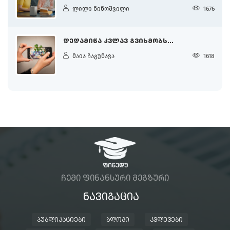
ლილი ნინოშვილი
1676
ᲓᲔᲓᲐᲛᲘᲬᲐ ᲙᲕᲚᲐᲕ ᲒᲕᲘᲮᲛᲝᲑᲡ...
მაია ჩაგუნავა
1618
ᲩᲔᲛᲘ ᲤᲘᲜᲐᲜᲡᲣᲠᲘ ᲛᲔᲒᲖᲣᲠᲘ
ᲜᲐᲕᲘᲒᲐᲪᲘᲐ
ᲞᲣᲑᲚᲘᲙᲐᲪᲘᲔᲑᲘ
ᲑᲚᲝᲒᲘ
ᲙᲕᲚᲔᲕᲔᲑᲘ