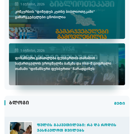
1 ივნისი, 2026
კონკურსის "ფინედუს კუთხე ბიბლიოთეკაში"
გამარჯვებულები ცნობილია
1 ივნისი, 2026
ფინანსური განათლება ფეხბურთის თამაშით -
საქართველოს ეროვნულმა ბანკმა და Visa-მ ციფრული
თამაში "ფინანსური ფეხბურთი" წარადგინეს
ᲑᲚᲝᲒᲘ
მეტი
ᲤᲣᲚᲘᲡ ᲒᲐᲙᲕᲔᲗᲘᲚᲔᲑᲘ: ᲠᲐ ᲓᲐ ᲠᲝᲓᲘᲡ
ᲕᲐᲡᲬᲐᲕᲚᲝᲗ ᲨᲕᲘᲚᲔᲑᲡ