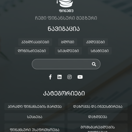
ᲩᲔᲛᲘ ᲤᲘᲜᲐᲜᲡᲣᲠᲘ ᲛᲔᲒᲖᲣᲠᲘ
ᲜᲐᲕᲘᲒᲐᲪᲘᲐ
ᲞᲣᲑᲚᲘᲙᲐᲪᲘᲔᲑᲘ
ᲑᲚᲝᲒᲘ
ᲙᲕᲚᲔᲕᲔᲑᲘ
ᲦᲝᲜᲘᲡᲫᲘᲔᲑᲔᲑᲘ
ᲡᲘᲐᲮᲚᲔᲔᲑᲘ
ᲡᲢᲐᲢᲘᲔᲑᲘ
ᲙᲐᲢᲔᲒᲝᲠᲘᲔᲑᲘ
ᲞᲘᲠᲐᲓᲘ ᲤᲘᲜᲐᲜᲡᲔᲑᲘᲡ ᲛᲐᲠᲗᲕᲐ
ᲓᲐᲖᲝᲒᲕᲐ ᲓᲐ ᲘᲜᲕᲔᲡᲢᲘᲠᲔᲑᲐ
ᲡᲔᲡᲮᲔᲑᲐ
ᲓᲐᲖᲦᲕᲔᲕᲐ
ᲛᲝᲛᲮᲛᲐᲠᲔᲑᲚᲔᲑᲘᲡ
ᲤᲘᲜᲐᲜᲡᲣᲠᲘ ᲣᲡᲐᲤᲠᲗᲮᲝᲔᲑᲐ