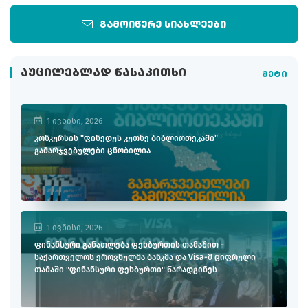
გამოიწერე სიახლეები
ᲐᲣᲪᲘᲚᲔᲑᲚᲐᲓ ᲬᲐᲡᲐᲙᲘᲗᲮᲘ
მეტი
1 ივნისი, 2026
კონკურსის "ფინედუს კუთხე ბიბლიოთეკაში"
გამარჯვებულები ცნობილია
1 ივნისი, 2026
ფინანსური განათლება ფეხბურთის თამაშით -
საქართველოს ეროვნულმა ბანკმა და Visa-მ ციფრული
თამაში "ფინანსური ფეხბურთი" წარადგინეს