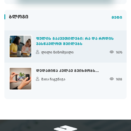
ᲑᲚᲝᲒᲘ
მეტი
ᲤᲣᲚᲘᲡ ᲒᲐᲙᲕᲔᲗᲘᲚᲔᲑᲘ: ᲠᲐ ᲓᲐ ᲠᲝᲓᲘᲡ
ᲕᲐᲡᲬᲐᲕᲚᲝᲗ ᲨᲕᲘᲚᲔᲑᲡ
ლილი ნინოშვილი
1676
ᲓᲔᲓᲐᲛᲘᲬᲐ ᲙᲕᲚᲐᲕ ᲒᲕᲘᲮᲛᲝᲑᲡ...
მაია ჩაგუნავა
1618