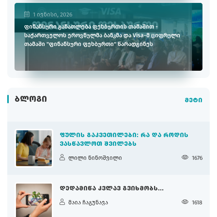
1 ივნისი, 2026
ფინანსური განათლება ფეხბურთის თამაშით -
საქართველოს ეროვნულმა ბანკმა და Visa-მ ციფრული
თამაში "ფინანსური ფეხბურთი" წარადგინეს
ᲑᲚᲝᲒᲘ
მეტი
ᲤᲣᲚᲘᲡ ᲒᲐᲙᲕᲔᲗᲘᲚᲔᲑᲘ: ᲠᲐ ᲓᲐ ᲠᲝᲓᲘᲡ
ᲕᲐᲡᲬᲐᲕᲚᲝᲗ ᲨᲕᲘᲚᲔᲑᲡ
ლილი ნინოშვილი
1676
ᲓᲔᲓᲐᲛᲘᲬᲐ ᲙᲕᲚᲐᲕ ᲒᲕᲘᲮᲛᲝᲑᲡ...
მაია ჩაგუნავა
1618