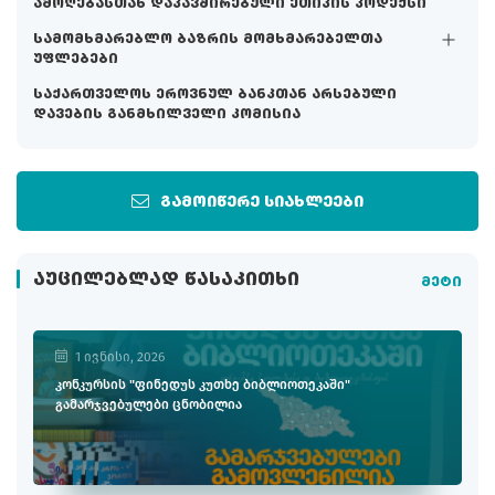
ამოღებასთან დაკავშირებული ეთიკის კოდექსი
სამომხმარებლო ბაზრის მომხმარებელთა
უფლებები
საქართველოს ეროვნულ ბანკთან არსებული
დავების განმხილველი კომისია
გამოიწერე სიახლეები
ᲐᲣᲪᲘᲚᲔᲑᲚᲐᲓ ᲬᲐᲡᲐᲙᲘᲗᲮᲘ
მეტი
1 ივნისი, 2026
კონკურსის "ფინედუს კუთხე ბიბლიოთეკაში"
გამარჯვებულები ცნობილია