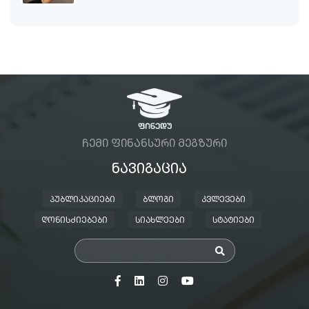
ᲩᲔᲛᲘ ᲤᲘᲜᲐᲜᲡᲣᲠᲘ ᲛᲔᲒᲖᲣᲠᲘ
ᲜᲐᲕᲘᲒᲐᲪᲘᲐ
ᲞᲣᲑᲚᲘᲙᲐᲪᲘᲔᲑᲘ
ᲑᲚᲝᲒᲘ
ᲙᲕᲚᲔᲕᲔᲑᲘ
ᲦᲝᲜᲘᲡᲫᲘᲔᲑᲔᲑᲘ
ᲡᲘᲐᲮᲚᲔᲔᲑᲘ
ᲡᲢᲐᲢᲘᲔᲑᲘ