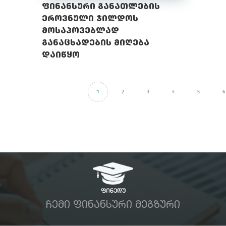
ფინანსური განათლების
ეროვნული ჯილდოს
მოსაპოვებლად
განაცხადების მიღება
დაიწყო
1
2
3
4
5
6
ᲩᲔᲛᲘ ᲤᲘᲜᲐᲜᲡᲣᲠᲘ ᲛᲔᲒᲖᲣᲠᲘ