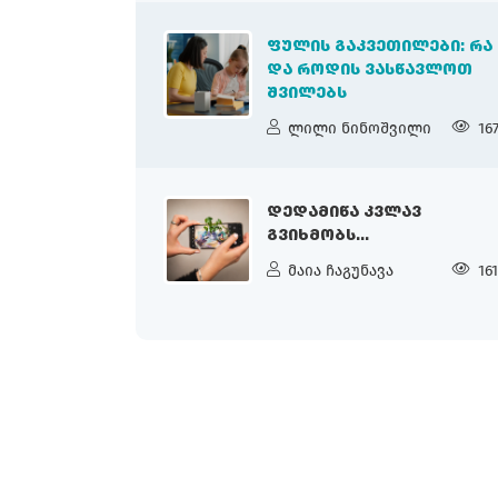
ᲤᲣᲚᲘᲡ ᲒᲐᲙᲕᲔᲗᲘᲚᲔᲑᲘ: ᲠᲐ
ᲓᲐ ᲠᲝᲓᲘᲡ ᲕᲐᲡᲬᲐᲕᲚᲝᲗ
ᲨᲕᲘᲚᲔᲑᲡ
ლილი ნინოშვილი
16
ᲓᲔᲓᲐᲛᲘᲬᲐ ᲙᲕᲚᲐᲕ
ᲒᲕᲘᲮᲛᲝᲑᲡ...
მაია ჩაგუნავა
16