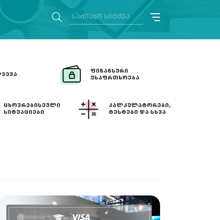
ᲤᲘᲜᲐᲜᲡᲣᲠᲘ
ᲕᲔᲕᲐ
ᲣᲡᲐᲤᲠᲗᲮᲝᲔᲑᲐ
ᲪᲮᲝᲕᲠᲔᲑᲘᲡᲔᲣᲚᲘ
ᲙᲐᲚᲙᲣᲚᲐᲢᲝᲠᲔᲑᲘ,
ᲡᲘᲢᲣᲐᲪᲘᲔᲑᲘ
ᲢᲔᲡᲢᲔᲑᲘ ᲓᲐ ᲡᲮᲕᲐ