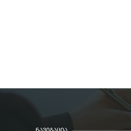
ᲜᲐᲕᲘᲒᲐᲪᲘᲐ