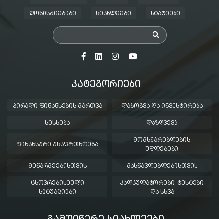
ᲦᲝᲜᲘᲡᲫᲘᲔᲑᲔᲑᲘ
ᲡᲘᲐᲮᲚᲔᲔᲑᲘ
ᲡᲢᲐᲢᲘᲔᲑᲘ
ᲙᲐᲢᲔᲒᲝᲠᲘᲔᲑᲘ
ᲞᲘᲠᲐᲓᲘ ᲤᲘᲜᲐᲜᲡᲔᲑᲘᲡ ᲛᲐᲠᲗᲕᲐ
ᲓᲐᲖᲝᲒᲕᲐ ᲓᲐ ᲘᲜᲕᲔᲡᲢᲘᲠᲔᲑᲐ
ᲡᲔᲡᲮᲔᲑᲐ
ᲓᲐᲖᲦᲕᲔᲕᲐ
ᲛᲝᲛᲮᲛᲐᲠᲔᲑᲚᲔᲑᲘᲡ
ᲤᲘᲜᲐᲜᲡᲣᲠᲘ ᲣᲡᲐᲤᲠᲗᲮᲝᲔᲑᲐ
ᲣᲤᲚᲔᲑᲔᲑᲘ
ᲛᲔᲬᲐᲠᲛᲔᲔᲑᲘᲡᲗᲕᲘᲡ
ᲛᲐᲡᲬᲐᲕᲚᲔᲑᲚᲔᲑᲘᲡᲗᲕᲘᲡ
ᲪᲮᲝᲕᲠᲔᲑᲘᲡᲔᲣᲚᲘ
ᲙᲐᲚᲙᲣᲚᲐᲢᲝᲠᲔᲑᲘ, ᲢᲔᲡᲢᲔᲑᲘ
ᲡᲘᲢᲣᲐᲪᲘᲔᲑᲘ
ᲓᲐ ᲡᲮᲕᲐ