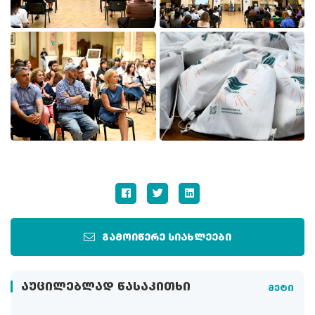
გამოიწერე სიახლეები
ᲐᲣᲪᲘᲚᲔᲑᲚᲐᲓ ᲬᲐᲡᲐᲙᲘᲗᲮᲘ
მეტი