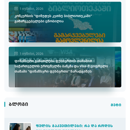
1 ივნისი, 2026
კონკურსის "ფინედუს კუთხე ბიბლიოთეკაში"
გამარჯვებულები ცნობილია
1 ივნისი, 2026
ფინანსური განათლება ფეხბურთის თამაშით -
საქართველოს ეროვნულმა ბანკმა და Visa-მ ციფრული
თამაში "ფინანსური ფეხბურთი" წარადგინეს
ᲑᲚᲝᲒᲘ
მეტი
ᲤᲣᲚᲘᲡ ᲒᲐᲙᲕᲔᲗᲘᲚᲔᲑᲘ: ᲠᲐ ᲓᲐ ᲠᲝᲓᲘᲡ