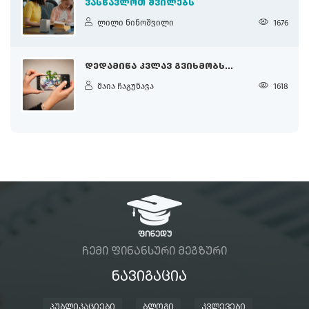
ᲕᲐᲡᲬᲐᲕᲚᲝᲗ ᲨᲕᲘᲚᲔᲑᲡ
ლილი ნინოშვილი
1676
ᲓᲔᲓᲐᲛᲘᲬᲐ ᲙᲕᲚᲐᲕ ᲒᲕᲘᲮᲛᲝᲑᲡ...
მაია ჩაგუნავა
1618
ᲩᲔᲛᲘ ᲤᲘᲜᲐᲜᲡᲣᲠᲘ ᲛᲔᲒᲖᲣᲠᲘ
ᲜᲐᲕᲘᲒᲐᲪᲘᲐ
ᲞᲣᲑᲚᲘᲙᲐᲪᲘᲔᲑᲘ
ᲑᲚᲝᲒᲘ
ᲙᲕᲚᲔᲕᲔᲑᲘ