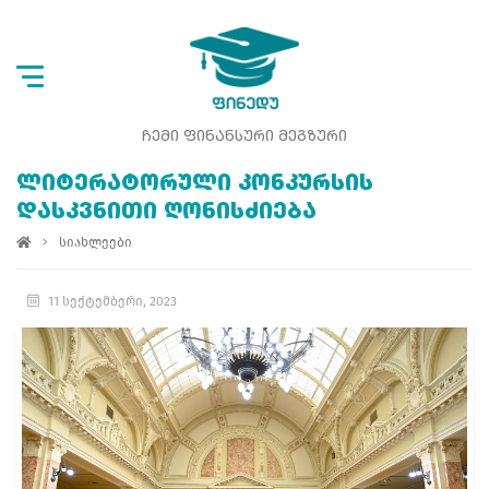
ᲩᲔᲛᲘ ᲤᲘᲜᲐᲜᲡᲣᲠᲘ ᲛᲔᲒᲖᲣᲠᲘ
ᲚᲘᲢᲔᲠᲐᲢᲝᲠᲣᲚᲘ ᲙᲝᲜᲙᲣᲠᲡᲘᲡ
ᲓᲐᲡᲙᲕᲜᲘᲗᲘ ᲦᲝᲜᲘᲡᲫᲘᲔᲑᲐ
სიახლეები
11 სექტემბერი, 2023