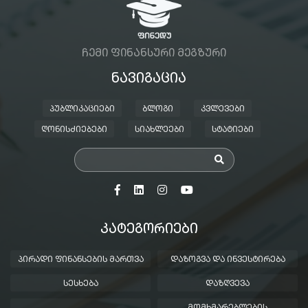
ᲩᲔᲛᲘ ᲤᲘᲜᲐᲜᲡᲣᲠᲘ ᲛᲔᲒᲖᲣᲠᲘ
ᲜᲐᲕᲘᲒᲐᲪᲘᲐ
ᲞᲣᲑᲚᲘᲙᲐᲪᲘᲔᲑᲘ
ᲑᲚᲝᲒᲘ
ᲙᲕᲚᲔᲕᲔᲑᲘ
ᲦᲝᲜᲘᲡᲫᲘᲔᲑᲔᲑᲘ
ᲡᲘᲐᲮᲚᲔᲔᲑᲘ
ᲡᲢᲐᲢᲘᲔᲑᲘ
ᲙᲐᲢᲔᲒᲝᲠᲘᲔᲑᲘ
ᲞᲘᲠᲐᲓᲘ ᲤᲘᲜᲐᲜᲡᲔᲑᲘᲡ ᲛᲐᲠᲗᲕᲐ
ᲓᲐᲖᲝᲒᲕᲐ ᲓᲐ ᲘᲜᲕᲔᲡᲢᲘᲠᲔᲑᲐ
ᲡᲔᲡᲮᲔᲑᲐ
ᲓᲐᲖᲦᲕᲔᲕᲐ
ᲛᲝᲛᲮᲛᲐᲠᲔᲑᲚᲔᲑᲘᲡ