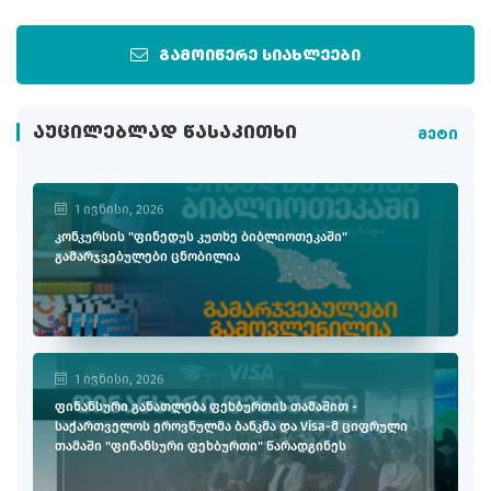
გამოიწერე სიახლეები
ᲐᲣᲪᲘᲚᲔᲑᲚᲐᲓ ᲬᲐᲡᲐᲙᲘᲗᲮᲘ
მეტი
1 ივნისი, 2026
კონკურსის "ფინედუს კუთხე ბიბლიოთეკაში"
გამარჯვებულები ცნობილია
1 ივნისი, 2026
ფინანსური განათლება ფეხბურთის თამაშით -
საქართველოს ეროვნულმა ბანკმა და Visa-მ ციფრული
თამაში "ფინანსური ფეხბურთი" წარადგინეს