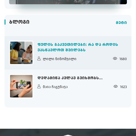
ᲑᲚᲝᲒᲘ
მეტი
ᲤᲣᲚᲘᲡ ᲒᲐᲙᲕᲔᲗᲘᲚᲔᲑᲘ: ᲠᲐ ᲓᲐ ᲠᲝᲓᲘᲡ
ᲕᲐᲡᲬᲐᲕᲚᲝᲗ ᲨᲕᲘᲚᲔᲑᲡ
ლილი ნინოშვილი
1680
ᲓᲔᲓᲐᲛᲘᲬᲐ ᲙᲕᲚᲐᲕ ᲒᲕᲘᲮᲛᲝᲑᲡ...
მაია ჩაგუნავა
1623