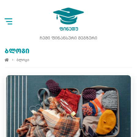
ᲩᲔᲛᲘ ᲤᲘᲜᲐᲜᲡᲣᲠᲘ ᲛᲔᲒᲖᲣᲠᲘ
ᲑᲚᲝᲒᲘ
ბლოგი