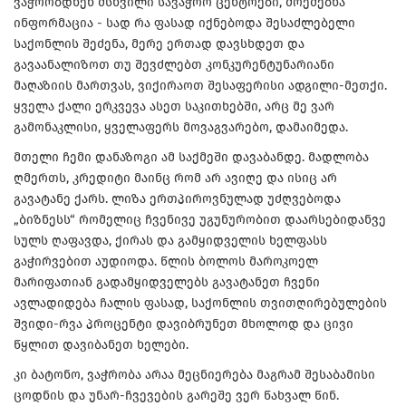
ვაჭრობდნენ მსხვილი სავაჭრო ცენტრები, მოეძებნა
ინფორმაცია - სად რა ფასად იქნებოდა შესაძლებელი
საქონლის შეძენა, მერე ერთად დავსხდეთ და
გავაანალიზოთ თუ შევძლებთ კონკურენტუნარიანი
მაღაზიის მართვას, ვიქირაოთ შესაფერისი ადგილი-მეთქი.
ყველა ქალი ერკვევა ასეთ საკითხებში, არც მე ვარ
გამონაკლისი, ყველაფერს მოვაგვარებო, დამაიმედა.
მთელი ჩემი დანაზოგი ამ საქმეში დავაბანდე. მადლობა
ღმერთს, კრედიტი მაინც რომ არ ავიღე და ისიც არ
გავატანე ქარს. ლიზა ერთპიროვნულად უძღვებოდა
„ბიზნესს“ რომელიც ჩვენივე უგუნურობით დაარსებიდანვე
სულს ღაფავდა, ქირას და გამყიდველის ხელფასს
გაჭირვებით აუდიოდა. წლის ბოლოს მაროკოელ
მარიფათიან გადამყიდველებს გავატანეთ ჩვენი
ავლადიდება ჩალის ფასად, საქონლის თვითღირებულების
შვიდი-რვა პროცენტი დავიბრუნეთ მხოლოდ და ცივი
წყლით დავიბანეთ ხელები.
კი ბატონო, ვაჭრობა არაა მეცნიერება მაგრამ შესაბამისი
ცოდნის და უნარ-ჩვევების გარეშე ვერ წახვალ წინ.