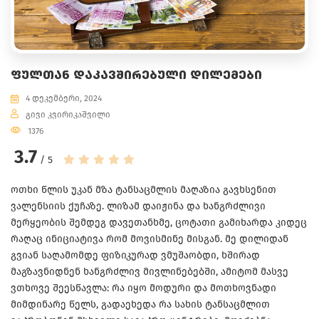
ᲤᲣᲚᲗᲐᲜ ᲓᲐᲙᲐᲕᲨᲘᲠᲔᲑᲣᲚᲘ ᲓᲘᲚᲔᲛᲔᲑᲘ
4 დეკემბერი, 2024
გივი კვირიკაშვილი
1376
3.7
/ 5
ოთხი წლის უკან მზა ტანსაცმლის მაღაზია გავხსენით
ვალენსიის ქუჩაზე. ლიზამ დაიჟინა და ხანგრძლივი
მერყეობის შემდეგ დავეთანხმე, ცოტათი გამიხარდა კიდეც
რაღაც ინიციატივა რომ მოვისმინე მისგან. მე დილიდან
გვიან საღამომდე ფიზიკურად ვმუშაობდი, ხშირად
მაგზავნიდნენ ხანგრძლივ მივლინებებში, ამიტომ მასვე
ვთხოვე შეესწავლა: რა იყო მოდური და მოთხოვნადი
მიმდინარე წელს, გადაეხედა რა სახის ტანსაცმლით