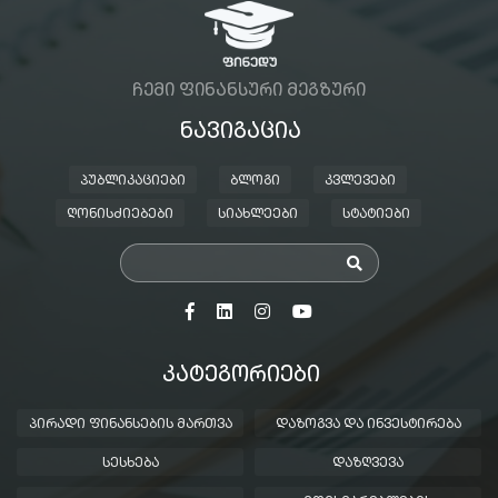
ᲩᲔᲛᲘ ᲤᲘᲜᲐᲜᲡᲣᲠᲘ ᲛᲔᲒᲖᲣᲠᲘ
ᲜᲐᲕᲘᲒᲐᲪᲘᲐ
ᲞᲣᲑᲚᲘᲙᲐᲪᲘᲔᲑᲘ
ᲑᲚᲝᲒᲘ
ᲙᲕᲚᲔᲕᲔᲑᲘ
ᲦᲝᲜᲘᲡᲫᲘᲔᲑᲔᲑᲘ
ᲡᲘᲐᲮᲚᲔᲔᲑᲘ
ᲡᲢᲐᲢᲘᲔᲑᲘ
ᲙᲐᲢᲔᲒᲝᲠᲘᲔᲑᲘ
ᲞᲘᲠᲐᲓᲘ ᲤᲘᲜᲐᲜᲡᲔᲑᲘᲡ ᲛᲐᲠᲗᲕᲐ
ᲓᲐᲖᲝᲒᲕᲐ ᲓᲐ ᲘᲜᲕᲔᲡᲢᲘᲠᲔᲑᲐ
ᲡᲔᲡᲮᲔᲑᲐ
ᲓᲐᲖᲦᲕᲔᲕᲐ