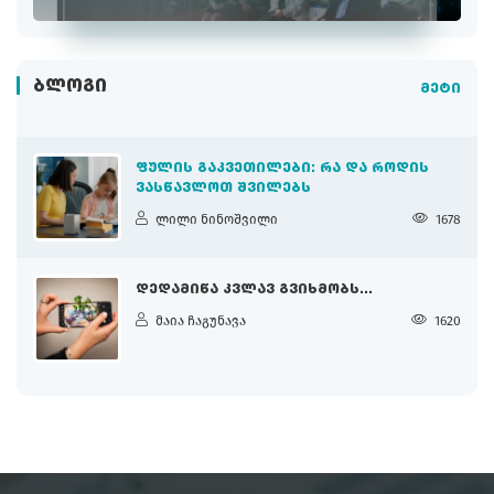
ᲑᲚᲝᲒᲘ
მეტი
ᲤᲣᲚᲘᲡ ᲒᲐᲙᲕᲔᲗᲘᲚᲔᲑᲘ: ᲠᲐ ᲓᲐ ᲠᲝᲓᲘᲡ
ᲕᲐᲡᲬᲐᲕᲚᲝᲗ ᲨᲕᲘᲚᲔᲑᲡ
ლილი ნინოშვილი
1678
ᲓᲔᲓᲐᲛᲘᲬᲐ ᲙᲕᲚᲐᲕ ᲒᲕᲘᲮᲛᲝᲑᲡ...
მაია ჩაგუნავა
1620