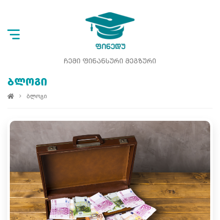
ᲩᲔᲛᲘ ᲤᲘᲜᲐᲜᲡᲣᲠᲘ ᲛᲔᲒᲖᲣᲠᲘ
ᲑᲚᲝᲒᲘ
ბლოგი