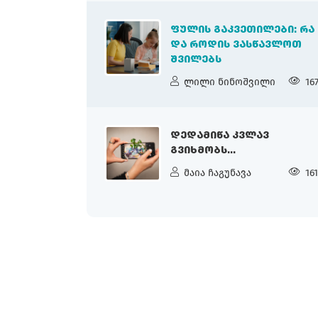
ᲤᲣᲚᲘᲡ ᲒᲐᲙᲕᲔᲗᲘᲚᲔᲑᲘ: ᲠᲐ
ᲓᲐ ᲠᲝᲓᲘᲡ ᲕᲐᲡᲬᲐᲕᲚᲝᲗ
ᲨᲕᲘᲚᲔᲑᲡ
ლილი ნინოშვილი
16
ᲓᲔᲓᲐᲛᲘᲬᲐ ᲙᲕᲚᲐᲕ
ᲒᲕᲘᲮᲛᲝᲑᲡ...
მაია ჩაგუნავა
16