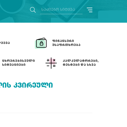
ᲤᲘᲜᲐᲜᲡᲣᲠᲘ
ᲕᲔᲕᲐ
ᲣᲡᲐᲤᲠᲗᲮᲝᲔᲑᲐ
ᲪᲮᲝᲕᲠᲔᲑᲘᲡᲔᲣᲚᲘ
ᲙᲐᲚᲙᲣᲚᲐᲢᲝᲠᲔᲑᲘ,
ᲡᲘᲢᲣᲐᲪᲘᲔᲑᲘ
ᲢᲔᲡᲢᲔᲑᲘ ᲓᲐ ᲡᲮᲕᲐ
ᲚᲘᲡ ᲙᲕᲘᲠᲔᲣᲚᲘ