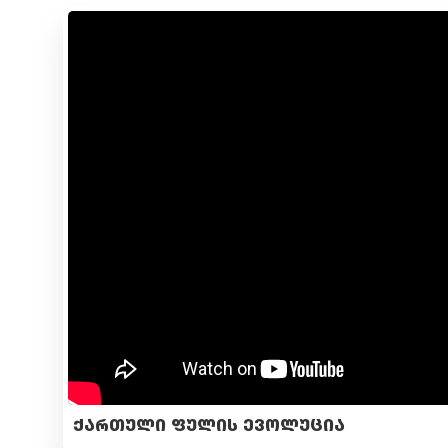
ᲥᲐᲠᲗᲣᲚᲘ ᲤᲣᲚᲘᲡ ᲔᲕᲝᲚᲣᲪᲘᲐ