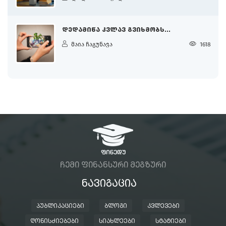
ᲓᲔᲓᲐᲛᲘᲬᲐ ᲙᲕᲚᲐᲕ ᲒᲕᲘᲮᲛᲝᲑᲡ...
მაია ჩაგუნავა
1618
ᲩᲔᲛᲘ ᲤᲘᲜᲐᲜᲡᲣᲠᲘ ᲛᲔᲒᲖᲣᲠᲘ
ᲜᲐᲕᲘᲒᲐᲪᲘᲐ
ᲞᲣᲑᲚᲘᲙᲐᲪᲘᲔᲑᲘ
ᲑᲚᲝᲒᲘ
ᲙᲕᲚᲔᲕᲔᲑᲘ
ᲦᲝᲜᲘᲡᲫᲘᲔᲑᲔᲑᲘ
ᲡᲘᲐᲮᲚᲔᲔᲑᲘ
ᲡᲢᲐᲢᲘᲔᲑᲘ