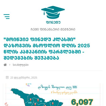
ᲩᲔᲛᲘ ᲤᲘᲜᲐᲜᲡᲣᲠᲘ ᲛᲔᲒᲖᲣᲠᲘ
"ᲛᲝᲘᲬᲕᲘᲔ ᲤᲘᲜᲔᲓᲣ ᲙᲚᲐᲡᲨᲘ"
ᲓᲐᲖᲝᲒᲕᲘᲡ ᲛᲡᲝᲤᲚᲘᲝ ᲓᲦᲘᲡ 2025
ᲬᲚᲘᲡ ᲙᲐᲛᲞᲐᲜᲘᲘᲡ ᲤᲐᲠᲒᲚᲔᲑᲨᲘ -
ᲨᲔᲓᲔᲒᲔᲑᲘᲡ ᲨᲔᲯᲐᲛᲔᲑᲐ
სიახლეები
23 დეკემბერი, 2025