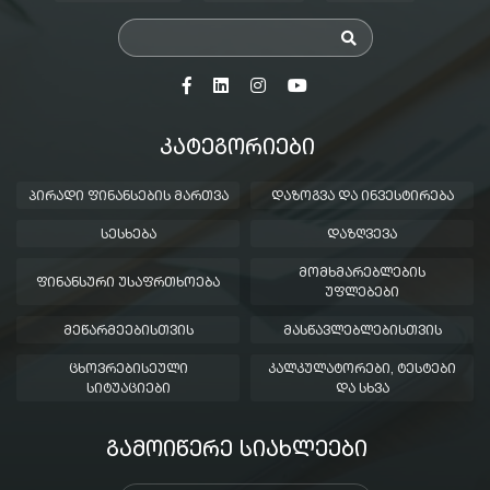
ᲙᲐᲢᲔᲒᲝᲠᲘᲔᲑᲘ
ᲞᲘᲠᲐᲓᲘ ᲤᲘᲜᲐᲜᲡᲔᲑᲘᲡ ᲛᲐᲠᲗᲕᲐ
ᲓᲐᲖᲝᲒᲕᲐ ᲓᲐ ᲘᲜᲕᲔᲡᲢᲘᲠᲔᲑᲐ
ᲡᲔᲡᲮᲔᲑᲐ
ᲓᲐᲖᲦᲕᲔᲕᲐ
ᲛᲝᲛᲮᲛᲐᲠᲔᲑᲚᲔᲑᲘᲡ
ᲤᲘᲜᲐᲜᲡᲣᲠᲘ ᲣᲡᲐᲤᲠᲗᲮᲝᲔᲑᲐ
ᲣᲤᲚᲔᲑᲔᲑᲘ
ᲛᲔᲬᲐᲠᲛᲔᲔᲑᲘᲡᲗᲕᲘᲡ
ᲛᲐᲡᲬᲐᲕᲚᲔᲑᲚᲔᲑᲘᲡᲗᲕᲘᲡ
ᲪᲮᲝᲕᲠᲔᲑᲘᲡᲔᲣᲚᲘ
ᲙᲐᲚᲙᲣᲚᲐᲢᲝᲠᲔᲑᲘ, ᲢᲔᲡᲢᲔᲑᲘ
ᲡᲘᲢᲣᲐᲪᲘᲔᲑᲘ
ᲓᲐ ᲡᲮᲕᲐ
ᲒᲐᲛᲝᲘᲬᲔᲠᲔ ᲡᲘᲐᲮᲚᲔᲔᲑᲘ