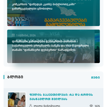
კონკურსის "ფინედუს კუთხე ბიბლიოთეკაში"
გამარჯვებულები ცნობილია
1 ივნისი, 2026
ფინანსური განათლება ფეხბურთის თამაშით -
საქართველოს ეროვნულმა ბანკმა და Visa-მ ციფრული
თამაში "ფინანსური ფეხბურთი" წარადგინეს
ᲑᲚᲝᲒᲘ
მეტი
ᲤᲣᲚᲘᲡ ᲒᲐᲙᲕᲔᲗᲘᲚᲔᲑᲘ: ᲠᲐ ᲓᲐ ᲠᲝᲓᲘᲡ
ᲕᲐᲡᲬᲐᲕᲚᲝᲗ ᲨᲕᲘᲚᲔᲑᲡ
ლილი ნინოშვილი
1676