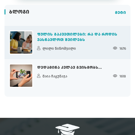
ᲑᲚᲝᲒᲘ
მეტი
ᲤᲣᲚᲘᲡ ᲒᲐᲙᲕᲔᲗᲘᲚᲔᲑᲘ: ᲠᲐ ᲓᲐ ᲠᲝᲓᲘᲡ
ᲕᲐᲡᲬᲐᲕᲚᲝᲗ ᲨᲕᲘᲚᲔᲑᲡ
ლილი ნინოშვილი
1676
ᲓᲔᲓᲐᲛᲘᲬᲐ ᲙᲕᲚᲐᲕ ᲒᲕᲘᲮᲛᲝᲑᲡ...
მაია ჩაგუნავა
1618