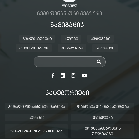
ᲩᲔᲛᲘ ᲤᲘᲜᲐᲜᲡᲣᲠᲘ ᲛᲔᲒᲖᲣᲠᲘ
ᲜᲐᲕᲘᲒᲐᲪᲘᲐ
ᲞᲣᲑᲚᲘᲙᲐᲪᲘᲔᲑᲘ
ᲑᲚᲝᲒᲘ
ᲙᲕᲚᲔᲕᲔᲑᲘ
ᲦᲝᲜᲘᲡᲫᲘᲔᲑᲔᲑᲘ
ᲡᲘᲐᲮᲚᲔᲔᲑᲘ
ᲡᲢᲐᲢᲘᲔᲑᲘ
ᲙᲐᲢᲔᲒᲝᲠᲘᲔᲑᲘ
ᲞᲘᲠᲐᲓᲘ ᲤᲘᲜᲐᲜᲡᲔᲑᲘᲡ ᲛᲐᲠᲗᲕᲐ
ᲓᲐᲖᲝᲒᲕᲐ ᲓᲐ ᲘᲜᲕᲔᲡᲢᲘᲠᲔᲑᲐ
ᲡᲔᲡᲮᲔᲑᲐ
ᲓᲐᲖᲦᲕᲔᲕᲐ
ᲛᲝᲛᲮᲛᲐᲠᲔᲑᲚᲔᲑᲘᲡ
ᲤᲘᲜᲐᲜᲡᲣᲠᲘ ᲣᲡᲐᲤᲠᲗᲮᲝᲔᲑᲐ
ᲣᲤᲚᲔᲑᲔᲑᲘ