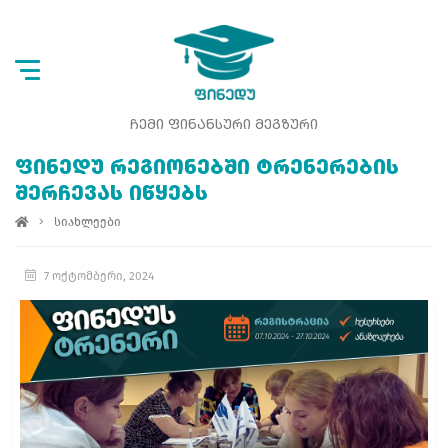
ᲩᲔᲛᲘ ᲤᲘᲜᲐᲜᲡᲣᲠᲘ ᲛᲔᲒᲖᲣᲠᲘ
ᲤᲘᲜᲔᲓᲣ ᲠᲔᲒᲘᲝᲜᲔᲑᲨᲘ ᲢᲠᲔᲜᲔᲠᲔᲑᲘᲡ
ᲨᲔᲠᲩᲔᲕᲐᲡ ᲘᲬᲧᲔᲑᲡ
სიახლეები
7 ოქტომბერი, 2024