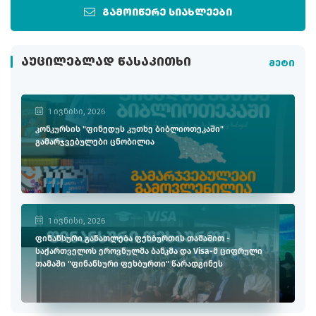
გამოიწერე სიახლეები
ᲐᲣᲪᲘᲚᲔᲑᲚᲐᲓ ᲬᲐᲡᲐᲙᲘᲗᲮᲘ
მეტი
1 ივნისი, 2026
კონკურსის "ფინედუს კუთხე ბიბლიოთეკაში"
გამარჯვებულები ცნობილია
1 ივნისი, 2026
ფინანსური განათლება ფეხბურთის თამაშით -
საქართველოს ეროვნულმა ბანკმა და Visa-მ ციფრული
თამაში "ფინანსური ფეხბურთი" წარადგინეს