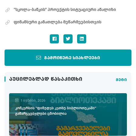
"სკოლა-ბანკის" პროექტის სიტუაციური ანალიზი
ფინანსური განათლება მეწარმეებისთვის
გამოიწერე სიახლეები
ᲐᲣᲪᲘᲚᲔᲑᲚᲐᲓ ᲬᲐᲡᲐᲙᲘᲗᲮᲘ
მეტი
1 ივნისი, 2026
კონკურსის "ფინედუს კუთხე ბიბლიოთეკაში"
გამარჯვებულები ცნობილია