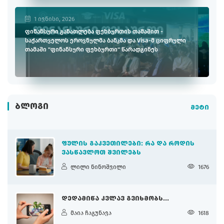
1 ივნისი, 2026
ფინანსური განათლება ფეხბურთის თამაშით -
საქართველოს ეროვნულმა ბანკმა და Visa-მ ციფრული
თამაში "ფინანსური ფეხბურთი" წარადგინეს
ᲑᲚᲝᲒᲘ
მეტი
ᲤᲣᲚᲘᲡ ᲒᲐᲙᲕᲔᲗᲘᲚᲔᲑᲘ: ᲠᲐ ᲓᲐ ᲠᲝᲓᲘᲡ
ᲕᲐᲡᲬᲐᲕᲚᲝᲗ ᲨᲕᲘᲚᲔᲑᲡ
ლილი ნინოშვილი
1676
ᲓᲔᲓᲐᲛᲘᲬᲐ ᲙᲕᲚᲐᲕ ᲒᲕᲘᲮᲛᲝᲑᲡ...
მაია ჩაგუნავა
1618