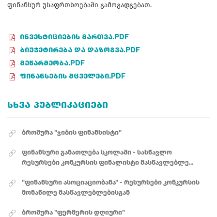
ფინანსურ უსაფრთხოებაში გამოგადგებათ.
ᲘᲜᲕᲔᲡᲢᲘᲪᲘᲔᲑᲘᲡ ᲛᲐᲠᲗᲕᲐ.PDF
ᲑᲘᲣᲯᲔᲢᲘᲠᲔᲑᲐ ᲓᲐ ᲓᲐᲖᲝᲒᲕᲐ.PDF
ᲛᲔᲬᲐᲠᲛᲔᲝᲑᲐ.PDF
ᲤᲘᲜᲐᲜᲡᲔᲑᲘᲡ ᲛᲪᲕᲔᲚᲔᲑᲘ.PDF
ᲡᲮᲕᲐ ᲞᲣᲑᲚᲘᲙᲐᲪᲘᲔᲑᲘ
ბროშურა "ჯიბის ფინანსისტი"
ფინანსური განათლება სკოლაში - სასწავლო
რესურსები კონკურსის ფინალისტი მასწავლებლე...
"ფინანსური ასოციაციობანა" - რესურსები კონკურსის
მონაწილე მასწავლებლებისგან
ბროშურა "ფერმერის დღიური"