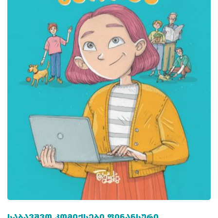
ᲡᲐᲑᲐᲕᲨᲕᲝ ᲙᲝᲛᲘᲥᲡᲔᲑᲘ ᲤᲘᲜᲐᲜᲡᲣᲠᲘ