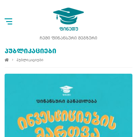
ᲩᲔᲛᲘ ᲤᲘᲜᲐᲜᲡᲣᲠᲘ ᲛᲔᲒᲖᲣᲠᲘ
ᲞᲣᲑᲚᲘᲙᲐᲪᲘᲔᲑᲘ
პუბლიკაციები