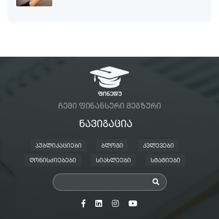
ᲩᲔᲛᲘ ᲤᲘᲜᲐᲜᲡᲣᲠᲘ ᲛᲔᲒᲖᲣᲠᲘ
ᲜᲐᲕᲘᲒᲐᲪᲘᲐ
ᲞᲣᲑᲚᲘᲙᲐᲪᲘᲔᲑᲘ
ᲑᲚᲝᲒᲘ
ᲙᲕᲚᲔᲕᲔᲑᲘ
ᲦᲝᲜᲘᲡᲫᲘᲔᲑᲔᲑᲘ
ᲡᲘᲐᲮᲚᲔᲔᲑᲘ
ᲡᲢᲐᲢᲘᲔᲑᲘ