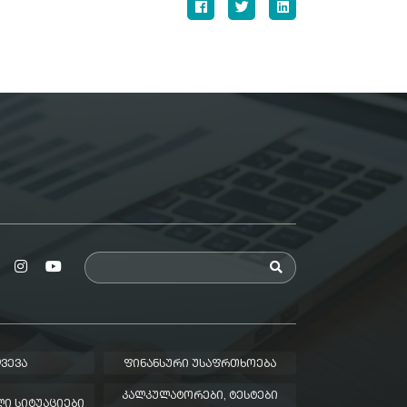
ᲕᲔᲕᲐ
ᲤᲘᲜᲐᲜᲡᲣᲠᲘ ᲣᲡᲐᲤᲠᲗᲮᲝᲔᲑᲐ
ᲙᲐᲚᲙᲣᲚᲐᲢᲝᲠᲔᲑᲘ, ᲢᲔᲡᲢᲔᲑᲘ
Ი ᲡᲘᲢᲣᲐᲪᲘᲔᲑᲘ