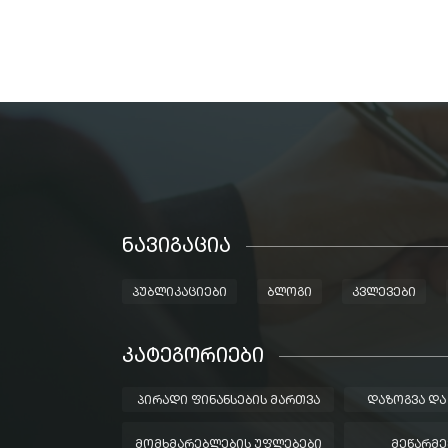
ᲜᲐᲕᲘᲒᲐᲪᲘᲐ
ᲞᲣᲑᲚᲘᲙᲐᲪᲘᲔᲑᲘ
ᲑᲚᲝᲒᲘ
ᲙᲕᲚᲔᲕᲔᲑᲘ
ᲙᲐᲢᲔᲒᲝᲠᲘᲔᲑᲘ
ᲞᲘᲠᲐᲓᲘ ᲤᲘᲜᲐᲜᲡᲔᲑᲘᲡ ᲛᲐᲠᲗᲕᲐ
ᲓᲐᲖᲝᲒᲕᲐ ᲓᲐ
ᲛᲝᲛᲮᲛᲐᲠᲔᲑᲚᲔᲑᲘᲡ ᲣᲤᲚᲔᲑᲔᲑᲘ
ᲛᲔᲬᲐᲠᲛᲔ