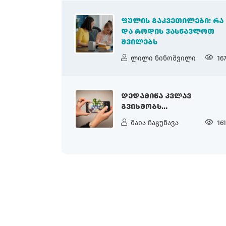
ᲤᲣᲚᲘᲡ ᲒᲐᲙᲕᲔᲗᲘᲚᲔᲑᲘ: ᲠᲐ
ᲓᲐ ᲠᲝᲓᲘᲡ ᲕᲐᲡᲬᲐᲕᲚᲝᲗ
ᲨᲕᲘᲚᲔᲑᲡ
ლილი ნინოშვილი
16
ᲓᲔᲓᲐᲛᲘᲬᲐ ᲙᲕᲚᲐᲕ
ᲒᲕᲘᲮᲛᲝᲑᲡ...
მაია ჩაგუნავა
16