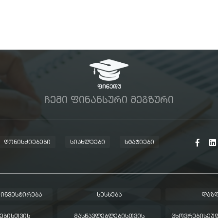
ᲩᲔᲛᲘ ᲤᲘᲜᲐᲜᲡᲣᲠᲘ ᲛᲔᲒᲖᲣᲠᲘ
ᲦᲝᲜᲘᲡᲫᲘᲔᲑᲔᲑᲘ
ᲡᲘᲐᲮᲚᲔᲔᲑᲘ
ᲡᲢᲐᲢᲘᲔᲑᲘ
 ᲘᲜᲕᲔᲡᲢᲘᲠᲔᲑᲐ
ᲡᲔᲡᲮᲔᲑᲐ
ᲓᲐᲖᲦ
ᲔᲑᲘᲡᲗᲕᲘᲡ
ᲛᲐᲡᲬᲐᲕᲚᲔᲑᲚᲔᲑᲘᲡᲗᲕᲘᲡ
ᲪᲮᲝᲕᲠᲔᲑᲘᲡᲔᲣᲚ