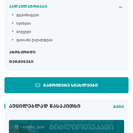
კალკულატორები
დეპოზიტები
სესხები
ბიუჯეტი
ფასიანი ქაღალდები
კროსვორდი
ტერმინები
გამოიწერე სიახლეები
ᲐᲣᲪᲘᲚᲔᲑᲚᲐᲓ ᲬᲐᲡᲐᲙᲘᲗᲮᲘ
მეტი
1 ივნისი, 2026