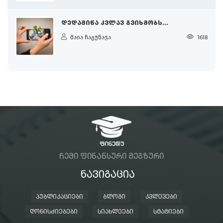
ᲓᲔᲓᲐᲛᲘᲬᲐ ᲙᲕᲚᲐᲕ ᲒᲕᲘᲮᲛᲝᲑᲡ...
მაია ჩაგუნავა
1618
ᲩᲔᲛᲘ ᲤᲘᲜᲐᲜᲡᲣᲠᲘ ᲛᲔᲒᲖᲣᲠᲘ
ᲜᲐᲕᲘᲒᲐᲪᲘᲐ
ᲞᲣᲑᲚᲘᲙᲐᲪᲘᲔᲑᲘ
ᲑᲚᲝᲒᲘ
ᲙᲕᲚᲔᲕᲔᲑᲘ
ᲦᲝᲜᲘᲡᲫᲘᲔᲑᲔᲑᲘ
ᲡᲘᲐᲮᲚᲔᲔᲑᲘ
ᲡᲢᲐᲢᲘᲔᲑᲘ