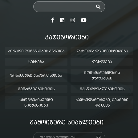
ᲙᲐᲢᲔᲒᲝᲠᲘᲔᲑᲘ
ᲞᲘᲠᲐᲓᲘ ᲤᲘᲜᲐᲜᲡᲔᲑᲘᲡ ᲛᲐᲠᲗᲕᲐ
ᲓᲐᲖᲝᲒᲕᲐ ᲓᲐ ᲘᲜᲕᲔᲡᲢᲘᲠᲔᲑᲐ
ᲡᲔᲡᲮᲔᲑᲐ
ᲓᲐᲖᲦᲕᲔᲕᲐ
ᲛᲝᲛᲮᲛᲐᲠᲔᲑᲚᲔᲑᲘᲡ
ᲤᲘᲜᲐᲜᲡᲣᲠᲘ ᲣᲡᲐᲤᲠᲗᲮᲝᲔᲑᲐ
ᲣᲤᲚᲔᲑᲔᲑᲘ
ᲛᲔᲬᲐᲠᲛᲔᲔᲑᲘᲡᲗᲕᲘᲡ
ᲛᲐᲡᲬᲐᲕᲚᲔᲑᲚᲔᲑᲘᲡᲗᲕᲘᲡ
ᲪᲮᲝᲕᲠᲔᲑᲘᲡᲔᲣᲚᲘ
ᲙᲐᲚᲙᲣᲚᲐᲢᲝᲠᲔᲑᲘ, ᲢᲔᲡᲢᲔᲑᲘ
ᲡᲘᲢᲣᲐᲪᲘᲔᲑᲘ
ᲓᲐ ᲡᲮᲕᲐ
ᲒᲐᲛᲝᲘᲬᲔᲠᲔ ᲡᲘᲐᲮᲚᲔᲔᲑᲘ