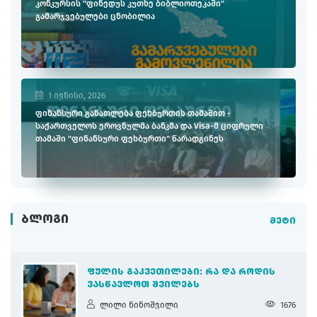
კონკურსის "ფინედუს კუთხე ბიბლიოთეკაში"
გამარჯვებულები ცნობილია
1 ივნისი, 2026
ფინანსური განათლება ფეხბურთის თამაშით -
საქართველოს ეროვნულმა ბანკმა და Visa-მ ციფრული
თამაში "ფინანსური ფეხბურთი" წარადგინეს
ᲑᲚᲝᲒᲘ
მეტი
ᲤᲣᲚᲘᲡ ᲒᲐᲙᲕᲔᲗᲘᲚᲔᲑᲘ: ᲠᲐ ᲓᲐ ᲠᲝᲓᲘᲡ
ᲕᲐᲡᲬᲐᲕᲚᲝᲗ ᲨᲕᲘᲚᲔᲑᲡ
ლილი ნინოშვილი
1676