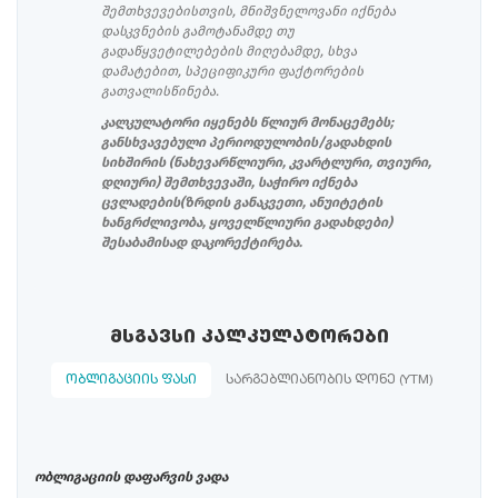
შემთხვევებისთვის, მნიშვნელოვანი იქნება
დასკვნების გამოტანამდე თუ
გადაწყვეტილებების მიღებამდე, სხვა
დამატებით, სპეციფიკური ფაქტორების
გათვალისწინება.
კალკულატორი იყენებს წლიურ მონაცემებს;
განსხვავებული პერიოდულობის/გადახდის
სიხშირის (ნახევარწლიური, კვარტლური, თვიური,
დღიური) შემთხვევაში, საჭირო იქნება
ცვლადების(ზრდის განაკვეთი, ანუიტეტის
ხანგრძლივობა, ყოველწლიური გადახდები)
შესაბამისად დაკორექტირება.
ᲛᲡᲒᲐᲕᲡᲘ ᲙᲐᲚᲙᲣᲚᲐᲢᲝᲠᲔᲑᲘ
ᲝᲑᲚᲘᲒᲐᲪᲘᲘᲡ ᲤᲐᲡᲘ
ᲡᲐᲠᲒᲔᲑᲚᲘᲐᲜᲝᲑᲘᲡ ᲓᲝᲜᲔ (YTM)
ობლიგაციის დაფარვის ვადა