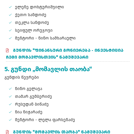
ელენე დოხტურიშვილი
ქეთო სანდოძე
თეკლა სანდოძე
სეიფულ ორუჯოვი
მენტორი - ნინო სამხარაული
ᲒᲣᲜᲓᲘᲡ "ᲤᲘᲜᲐᲜᲡᲣᲠᲘ ᲒᲝᲜᲘᲔᲠᲔᲑᲐ - ᲘᲜᲕᲔᲡᲢᲘᲪᲘᲐ
ᲩᲔᲛᲘ ᲛᲝᲛᲐᲕᲚᲘᲡᲗᲕᲘᲡ" ᲜᲐᲛᲣᲨᲔᲕᲐᲠᲘ
5. გუნდი „მომავლის თაობა“
გუნდის წევრები
ნინო გელავა
თამარ გუმბერიძე
რუსუდან ბიწაძე
ნია ნიჟარაძე
მენტორი - ლელა ფარსენაძე
ᲒᲣᲜᲓᲘᲡ "ᲛᲝᲛᲐᲕᲚᲘᲡ ᲗᲐᲝᲑᲐ" ᲜᲐᲛᲣᲨᲔᲕᲐᲠᲘ