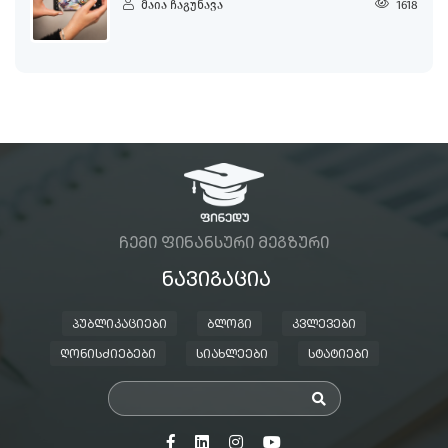
მაია ჩაგუნავა
1618
ᲩᲔᲛᲘ ᲤᲘᲜᲐᲜᲡᲣᲠᲘ ᲛᲔᲒᲖᲣᲠᲘ
ᲜᲐᲕᲘᲒᲐᲪᲘᲐ
ᲞᲣᲑᲚᲘᲙᲐᲪᲘᲔᲑᲘ
ᲑᲚᲝᲒᲘ
ᲙᲕᲚᲔᲕᲔᲑᲘ
ᲦᲝᲜᲘᲡᲫᲘᲔᲑᲔᲑᲘ
ᲡᲘᲐᲮᲚᲔᲔᲑᲘ
ᲡᲢᲐᲢᲘᲔᲑᲘ