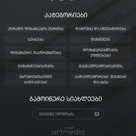
ᲙᲐᲢᲔᲒᲝᲠᲘᲔᲑᲘ
ᲞᲘᲠᲐᲓᲘ ᲤᲘᲜᲐᲜᲡᲔᲑᲘᲡ ᲛᲐᲠᲗᲕᲐ
ᲓᲐᲖᲝᲒᲕᲐ ᲓᲐ ᲘᲜᲕᲔᲡᲢᲘᲠᲔᲑᲐ
ᲡᲔᲡᲮᲔᲑᲐ
ᲓᲐᲖᲦᲕᲔᲕᲐ
ᲛᲝᲛᲮᲛᲐᲠᲔᲑᲚᲔᲑᲘᲡ
ᲤᲘᲜᲐᲜᲡᲣᲠᲘ ᲣᲡᲐᲤᲠᲗᲮᲝᲔᲑᲐ
ᲣᲤᲚᲔᲑᲔᲑᲘ
ᲛᲔᲬᲐᲠᲛᲔᲔᲑᲘᲡᲗᲕᲘᲡ
ᲛᲐᲡᲬᲐᲕᲚᲔᲑᲚᲔᲑᲘᲡᲗᲕᲘᲡ
ᲪᲮᲝᲕᲠᲔᲑᲘᲡᲔᲣᲚᲘ
ᲙᲐᲚᲙᲣᲚᲐᲢᲝᲠᲔᲑᲘ, ᲢᲔᲡᲢᲔᲑᲘ
ᲡᲘᲢᲣᲐᲪᲘᲔᲑᲘ
ᲓᲐ ᲡᲮᲕᲐ
ᲒᲐᲛᲝᲘᲬᲔᲠᲔ ᲡᲘᲐᲮᲚᲔᲔᲑᲘ
created