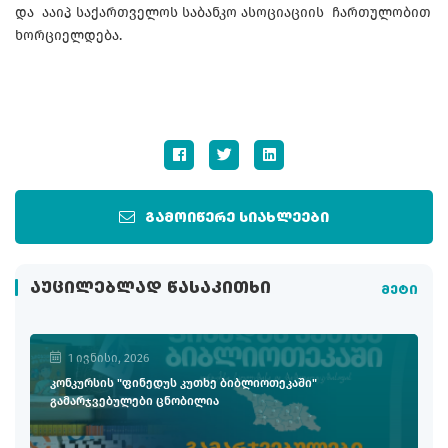
და ააიპ საქართველოს საბანკო ასოციაციის ჩართულობით
ხორციელდება.
გამოიწერე სიახლეები
ᲐᲣᲪᲘᲚᲔᲑᲚᲐᲓ ᲬᲐᲡᲐᲙᲘᲗᲮᲘ
მეტი
1 ივნისი, 2026
კონკურსის "ფინედუს კუთხე ბიბლიოთეკაში"
გამარჯვებულები ცნობილია