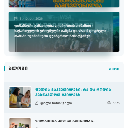
1 ივნისი, 2026
ფინანსური განათლება ფეხბურთის თამაშით -
საქართველოს ეროვნულმა ბანკმა და Visa-მ ციფრული
თამაში "ფინანსური ფეხბურთი" წარადგინეს
ᲑᲚᲝᲒᲘ
მეტი
ᲤᲣᲚᲘᲡ ᲒᲐᲙᲕᲔᲗᲘᲚᲔᲑᲘ: ᲠᲐ ᲓᲐ ᲠᲝᲓᲘᲡ
ᲕᲐᲡᲬᲐᲕᲚᲝᲗ ᲨᲕᲘᲚᲔᲑᲡ
ლილი ნინოშვილი
1676
ᲓᲔᲓᲐᲛᲘᲬᲐ ᲙᲕᲚᲐᲕ ᲒᲕᲘᲮᲛᲝᲑᲡ...