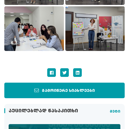
გამოიწერე სიახლეები
ᲐᲣᲪᲘᲚᲔᲑᲚᲐᲓ ᲬᲐᲡᲐᲙᲘᲗᲮᲘ
მეტი