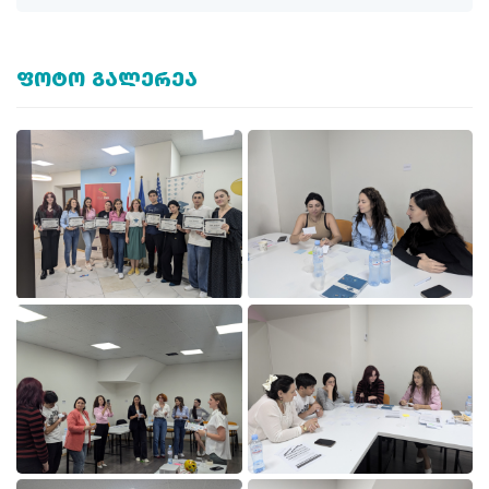
ᲤᲝᲢᲝ ᲒᲐᲚᲔᲠᲔᲐ