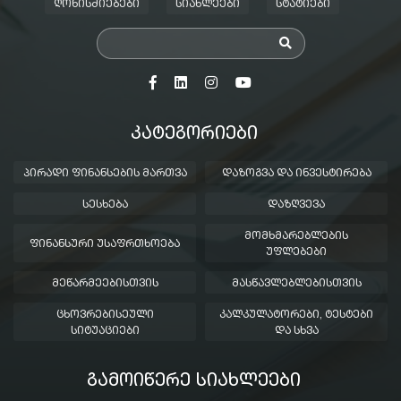
ᲦᲝᲜᲘᲡᲫᲘᲔᲑᲔᲑᲘ
ᲡᲘᲐᲮᲚᲔᲔᲑᲘ
ᲡᲢᲐᲢᲘᲔᲑᲘ
ᲙᲐᲢᲔᲒᲝᲠᲘᲔᲑᲘ
ᲞᲘᲠᲐᲓᲘ ᲤᲘᲜᲐᲜᲡᲔᲑᲘᲡ ᲛᲐᲠᲗᲕᲐ
ᲓᲐᲖᲝᲒᲕᲐ ᲓᲐ ᲘᲜᲕᲔᲡᲢᲘᲠᲔᲑᲐ
ᲡᲔᲡᲮᲔᲑᲐ
ᲓᲐᲖᲦᲕᲔᲕᲐ
ᲛᲝᲛᲮᲛᲐᲠᲔᲑᲚᲔᲑᲘᲡ
ᲤᲘᲜᲐᲜᲡᲣᲠᲘ ᲣᲡᲐᲤᲠᲗᲮᲝᲔᲑᲐ
ᲣᲤᲚᲔᲑᲔᲑᲘ
ᲛᲔᲬᲐᲠᲛᲔᲔᲑᲘᲡᲗᲕᲘᲡ
ᲛᲐᲡᲬᲐᲕᲚᲔᲑᲚᲔᲑᲘᲡᲗᲕᲘᲡ
ᲪᲮᲝᲕᲠᲔᲑᲘᲡᲔᲣᲚᲘ
ᲙᲐᲚᲙᲣᲚᲐᲢᲝᲠᲔᲑᲘ, ᲢᲔᲡᲢᲔᲑᲘ
ᲡᲘᲢᲣᲐᲪᲘᲔᲑᲘ
ᲓᲐ ᲡᲮᲕᲐ
ᲒᲐᲛᲝᲘᲬᲔᲠᲔ ᲡᲘᲐᲮᲚᲔᲔᲑᲘ