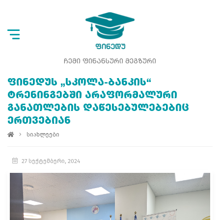
ᲩᲔᲛᲘ ᲤᲘᲜᲐᲜᲡᲣᲠᲘ ᲛᲔᲒᲖᲣᲠᲘ
ᲤᲘᲜᲔᲓᲣᲡ „ᲡᲙᲝᲚᲐ-ᲑᲐᲜᲙᲘᲡ“
ᲢᲠᲔᲜᲘᲜᲒᲔᲑᲨᲘ ᲐᲠᲐᲤᲝᲠᲛᲐᲚᲣᲠᲘ
ᲒᲐᲜᲐᲗᲚᲔᲑᲘᲡ ᲓᲐᲬᲔᲡᲔᲑᲣᲚᲔᲑᲔᲑᲘᲪ
ᲔᲠᲗᲕᲔᲑᲘᲐᲜ
სიახლეები
27 სექტემბერი, 2024