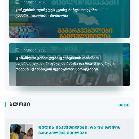
1 ივნისი, 2026
კონკურსის "ფინედუს კუთხე ბიბლიოთეკაში"
გამარჯვებულები ცნობილია
1 ივნისი, 2026
ფინანსური განათლება ფეხბურთის თამაშით -
საქართველოს ეროვნულმა ბანკმა და Visa-მ ციფრული
თამაში "ფინანსური ფეხბურთი" წარადგინეს
ᲑᲚᲝᲒᲘ
მეტი
ᲤᲣᲚᲘᲡ ᲒᲐᲙᲕᲔᲗᲘᲚᲔᲑᲘ: ᲠᲐ ᲓᲐ ᲠᲝᲓᲘᲡ
ᲕᲐᲡᲬᲐᲕᲚᲝᲗ ᲨᲕᲘᲚᲔᲑᲡ