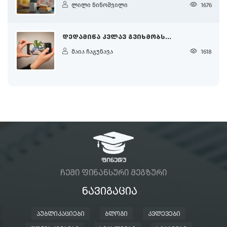
ლილი ნინოშვილი
1676
ᲓᲔᲓᲐᲛᲘᲬᲐ ᲙᲕᲚᲐᲕ ᲒᲕᲘᲮᲛᲝᲑᲡ...
მაია ჩაგუნავა
1618
ᲩᲔᲛᲘ ᲤᲘᲜᲐᲜᲡᲣᲠᲘ ᲛᲔᲒᲖᲣᲠᲘ
ᲜᲐᲕᲘᲒᲐᲪᲘᲐ
ᲞᲣᲑᲚᲘᲙᲐᲪᲘᲔᲑᲘ
ᲑᲚᲝᲒᲘ
ᲙᲕᲚᲔᲕᲔᲑᲘ