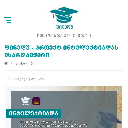
ᲩᲔᲛᲘ ᲤᲘᲜᲐᲜᲡᲣᲠᲘ ᲛᲔᲒᲖᲣᲠᲘ
ᲤᲘᲜᲔᲓᲣ - ᲞᲠᲝᲔᲥᲢ ᲘᲜᲢᲔᲚᲔᲥᲢᲘᲐᲓᲐᲡ
ᲛᲮᲐᲠᲓᲐᲛᲭᲔᲠᲘ
სიახლეები
26 თებერვალი, 2025