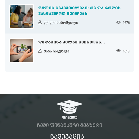
ᲤᲣᲚᲘᲡ ᲒᲐᲙᲕᲔᲗᲘᲚᲔᲑᲘ: ᲠᲐ ᲓᲐ ᲠᲝᲓᲘᲡ
ᲕᲐᲡᲬᲐᲕᲚᲝᲗ ᲨᲕᲘᲚᲔᲑᲡ
ლილი ნინოშვილი
1676
ᲓᲔᲓᲐᲛᲘᲬᲐ ᲙᲕᲚᲐᲕ ᲒᲕᲘᲮᲛᲝᲑᲡ...
მაია ჩაგუნავა
1618
ᲩᲔᲛᲘ ᲤᲘᲜᲐᲜᲡᲣᲠᲘ ᲛᲔᲒᲖᲣᲠᲘ
ᲜᲐᲕᲘᲒᲐᲪᲘᲐ