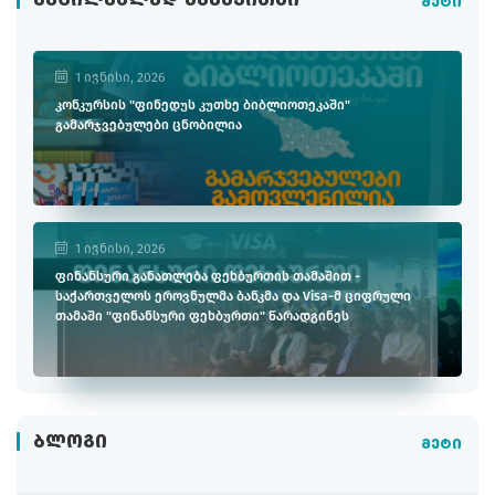
ᲐᲣᲪᲘᲚᲔᲑᲚᲐᲓ ᲬᲐᲡᲐᲙᲘᲗᲮᲘ
მეტი
1 ივნისი, 2026
კონკურსის "ფინედუს კუთხე ბიბლიოთეკაში"
გამარჯვებულები ცნობილია
1 ივნისი, 2026
ფინანსური განათლება ფეხბურთის თამაშით -
საქართველოს ეროვნულმა ბანკმა და Visa-მ ციფრული
თამაში "ფინანსური ფეხბურთი" წარადგინეს
ᲑᲚᲝᲒᲘ
მეტი