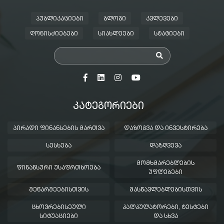
ᲞᲣᲑᲚᲘᲙᲐᲪᲘᲔᲑᲘ
ᲑᲚᲝᲒᲘ
ᲙᲕᲚᲔᲕᲔᲑᲘ
ᲦᲝᲜᲘᲡᲫᲘᲔᲑᲔᲑᲘ
ᲡᲘᲐᲮᲚᲔᲔᲑᲘ
ᲡᲢᲐᲢᲘᲔᲑᲘ
ᲙᲐᲢᲔᲒᲝᲠᲘᲔᲑᲘ
ᲞᲘᲠᲐᲓᲘ ᲤᲘᲜᲐᲜᲡᲔᲑᲘᲡ ᲛᲐᲠᲗᲕᲐ
ᲓᲐᲖᲝᲒᲕᲐ ᲓᲐ ᲘᲜᲕᲔᲡᲢᲘᲠᲔᲑᲐ
ᲡᲔᲡᲮᲔᲑᲐ
ᲓᲐᲖᲦᲕᲔᲕᲐ
ᲛᲝᲛᲮᲛᲐᲠᲔᲑᲚᲔᲑᲘᲡ
ᲤᲘᲜᲐᲜᲡᲣᲠᲘ ᲣᲡᲐᲤᲠᲗᲮᲝᲔᲑᲐ
ᲣᲤᲚᲔᲑᲔᲑᲘ
ᲛᲔᲬᲐᲠᲛᲔᲔᲑᲘᲡᲗᲕᲘᲡ
ᲛᲐᲡᲬᲐᲕᲚᲔᲑᲚᲔᲑᲘᲡᲗᲕᲘᲡ
ᲪᲮᲝᲕᲠᲔᲑᲘᲡᲔᲣᲚᲘ
ᲙᲐᲚᲙᲣᲚᲐᲢᲝᲠᲔᲑᲘ, ᲢᲔᲡᲢᲔᲑᲘ
ᲡᲘᲢᲣᲐᲪᲘᲔᲑᲘ
ᲓᲐ ᲡᲮᲕᲐ