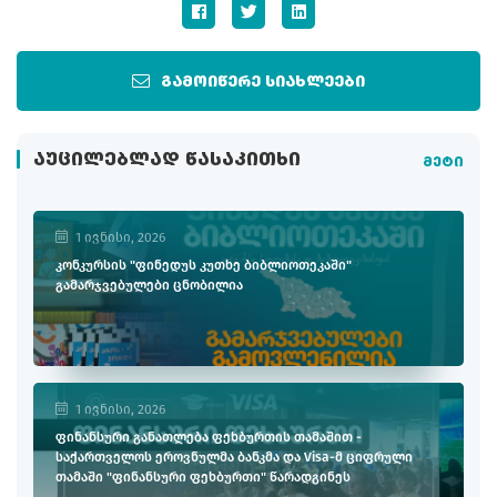
გამოიწერე სიახლეები
ᲐᲣᲪᲘᲚᲔᲑᲚᲐᲓ ᲬᲐᲡᲐᲙᲘᲗᲮᲘ
მეტი
1 ივნისი, 2026
კონკურსის "ფინედუს კუთხე ბიბლიოთეკაში"
გამარჯვებულები ცნობილია
1 ივნისი, 2026
ფინანსური განათლება ფეხბურთის თამაშით -
საქართველოს ეროვნულმა ბანკმა და Visa-მ ციფრული
თამაში "ფინანსური ფეხბურთი" წარადგინეს