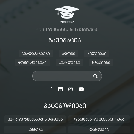
ᲩᲔᲛᲘ ᲤᲘᲜᲐᲜᲡᲣᲠᲘ ᲛᲔᲒᲖᲣᲠᲘ
ᲜᲐᲕᲘᲒᲐᲪᲘᲐ
ᲞᲣᲑᲚᲘᲙᲐᲪᲘᲔᲑᲘ
ᲑᲚᲝᲒᲘ
ᲙᲕᲚᲔᲕᲔᲑᲘ
ᲦᲝᲜᲘᲡᲫᲘᲔᲑᲔᲑᲘ
ᲡᲘᲐᲮᲚᲔᲔᲑᲘ
ᲡᲢᲐᲢᲘᲔᲑᲘ
ᲙᲐᲢᲔᲒᲝᲠᲘᲔᲑᲘ
ᲞᲘᲠᲐᲓᲘ ᲤᲘᲜᲐᲜᲡᲔᲑᲘᲡ ᲛᲐᲠᲗᲕᲐ
ᲓᲐᲖᲝᲒᲕᲐ ᲓᲐ ᲘᲜᲕᲔᲡᲢᲘᲠᲔᲑᲐ
ᲡᲔᲡᲮᲔᲑᲐ
ᲓᲐᲖᲦᲕᲔᲕᲐ