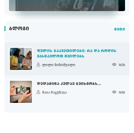
ᲑᲚᲝᲒᲘ
მეტი
ᲤᲣᲚᲘᲡ ᲒᲐᲙᲕᲔᲗᲘᲚᲔᲑᲘ: ᲠᲐ ᲓᲐ ᲠᲝᲓᲘᲡ
ᲕᲐᲡᲬᲐᲕᲚᲝᲗ ᲨᲕᲘᲚᲔᲑᲡ
ლილი ნინოშვილი
1676
ᲓᲔᲓᲐᲛᲘᲬᲐ ᲙᲕᲚᲐᲕ ᲒᲕᲘᲮᲛᲝᲑᲡ...
მაია ჩაგუნავა
1618