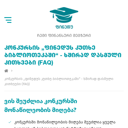
ᲩᲔᲛᲘ ᲤᲘᲜᲐᲜᲡᲣᲠᲘ ᲛᲔᲒᲖᲣᲠᲘ
ᲙᲝᲜᲙᲣᲠᲡᲘᲡ „ᲤᲘᲜᲔᲓᲣᲡ ᲙᲣᲗᲮᲔ
ᲑᲘᲑᲚᲘᲝᲗᲔᲙᲐᲨᲘ“ - ᲮᲨᲘᲠᲐᲓ ᲓᲐᲡᲛᲣᲚᲘ
ᲙᲘᲗᲮᲕᲔᲑᲘ (FAQ)
კონკურსის „ფინედუს კუთხე ბიბლიოთეკაში“ - ხშირად დასმული
კითხვები (FAQ)
ვის შეუძლია კონკურსში
მონაწილეობის მიღება?
კონკურსში მონაწილეობის მიღება შეუძლია ყველა