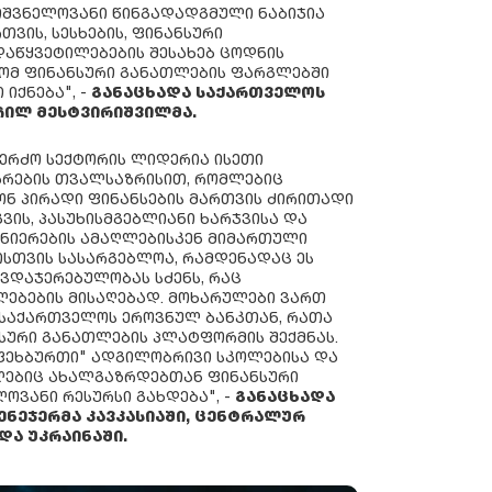
ᲘᲨᲕᲜᲔᲚᲝᲕᲐᲜᲘ ᲬᲘᲜᲒᲐᲓᲐᲓᲒᲛᲣᲚᲘ ᲜᲐᲑᲘᲯᲘᲐ
ᲗᲕᲘᲡ, ᲡᲔᲡᲮᲔᲑᲘᲡ, ᲤᲘᲜᲐᲜᲡᲣᲠᲘ
ᲓᲐᲬᲧᲕᲔᲢᲘᲚᲔᲑᲔᲑᲘᲡ ᲨᲔᲡᲐᲮᲔᲑ ᲪᲝᲓᲜᲘᲡ
ᲠᲝᲛ ᲤᲘᲜᲐᲜᲡᲣᲠᲘ ᲒᲐᲜᲐᲗᲚᲔᲑᲘᲡ ᲤᲐᲠᲒᲚᲔᲑᲨᲘ
ᲘᲥᲜᲔᲑᲐ", -
ᲒᲐᲜᲐᲪᲮᲐᲓᲐ ᲡᲐᲥᲐᲠᲗᲕᲔᲚᲝᲡ
ᲩᲘᲚ ᲛᲔᲡᲢᲕᲘᲠᲘᲨᲕᲘᲚᲛᲐ.
ᲙᲔᲠᲫᲝ ᲡᲔᲥᲢᲝᲠᲘᲡ ᲚᲘᲓᲔᲠᲘᲐ ᲘᲡᲔᲗᲘ
ᲐᲠᲔᲑᲘᲡ ᲗᲕᲐᲚᲡᲐᲖᲠᲘᲡᲘᲗ, ᲠᲝᲛᲚᲔᲑᲘᲪ
ᲝᲜ ᲞᲘᲠᲐᲓᲘ ᲤᲘᲜᲐᲜᲡᲔᲑᲘᲡ ᲛᲐᲠᲗᲕᲘᲡ ᲫᲘᲠᲘᲗᲐᲓᲘ
ᲒᲕᲘᲡ, ᲞᲐᲡᲣᲮᲘᲡᲛᲒᲔᲑᲚᲘᲐᲜᲘ ᲮᲐᲠᲯᲕᲘᲡᲐ ᲓᲐ
ᲒᲜᲘᲔᲠᲔᲑᲘᲡ ᲐᲛᲐᲦᲚᲔᲑᲘᲡᲙᲔᲜ ᲛᲘᲛᲐᲠᲗᲣᲚᲘ
ᲡᲗᲕᲘᲡ ᲡᲐᲡᲐᲠᲒᲔᲑᲚᲝᲐ, ᲠᲐᲛᲓᲔᲜᲐᲓᲐᲪ ᲔᲡ
ᲐᲕᲓᲐᲯᲔᲠᲔᲑᲣᲚᲝᲑᲐᲡ ᲡᲫᲔᲜᲡ, ᲠᲐᲪ
ᲔᲑᲔᲑᲘᲡ ᲛᲘᲡᲐᲦᲔᲑᲐᲓ. ᲛᲝᲮᲐᲠᲣᲚᲔᲑᲘ ᲕᲐᲠᲗ
ᲡᲐᲥᲐᲠᲗᲕᲔᲚᲝᲡ ᲔᲠᲝᲕᲜᲣᲚ ᲑᲐᲜᲙᲗᲐᲜ, ᲠᲐᲗᲐ
ᲡᲣᲠᲘ ᲒᲐᲜᲐᲗᲚᲔᲑᲘᲡ ᲞᲚᲐᲢᲤᲝᲠᲛᲘᲡ ᲨᲔᲥᲛᲜᲐᲡ.
 ᲤᲔᲮᲑᲣᲠᲗᲘ" ᲐᲓᲒᲘᲚᲝᲑᲠᲘᲕᲘ ᲡᲙᲝᲚᲔᲑᲘᲡᲐ ᲓᲐ
ᲚᲔᲑᲘᲪ ᲐᲮᲐᲚᲒᲐᲖᲠᲓᲔᲑᲗᲐᲜ ᲤᲘᲜᲐᲜᲡᲣᲠᲘ
ᲝᲕᲐᲜᲘ ᲠᲔᲡᲣᲠᲡᲘ ᲒᲐᲮᲓᲔᲑᲐ", -
ᲒᲐᲜᲐᲪᲮᲐᲓᲐ
ᲔᲜᲔᲯᲔᲠᲛᲐ ᲙᲐᲕᲙᲐᲡᲘᲐᲨᲘ, ᲪᲔᲜᲢᲠᲐᲚᲣᲠ
ᲓᲐ ᲣᲙᲠᲐᲘᲜᲐᲨᲘ.