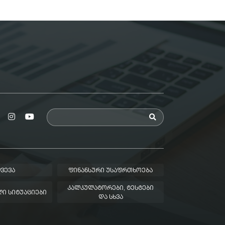
ᲕᲔᲕᲐ
ᲤᲘᲜᲐᲜᲡᲣᲠᲘ ᲣᲡᲐᲤᲠᲗᲮᲝᲔᲑᲐ
ᲙᲐᲚᲙᲣᲚᲐᲢᲝᲠᲔᲑᲘ, ᲢᲔᲡᲢᲔᲑᲘ
Ი ᲡᲘᲢᲣᲐᲪᲘᲔᲑᲘ
ᲓᲐ ᲡᲮᲕᲐ