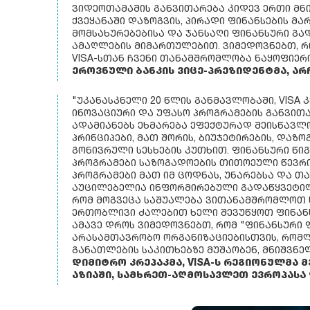
ᲕᲘᲓᲔᲝᲗᲐᲛᲐᲨᲘᲡ ᲒᲐᲜᲕᲘᲗᲐᲠᲔᲑᲐ ᲙᲘᲓᲔᲕ ᲔᲠᲗᲘ ᲛᲜ
ᲥᲕᲔᲧᲐᲜᲐᲨᲘ ᲓᲐᲖᲝᲒᲕᲘᲡ, ᲞᲘᲠᲐᲓᲘ ᲤᲘᲜᲐᲜᲡᲔᲑᲘᲡ ᲛᲐᲠ
ᲛᲝᲛᲡᲐᲮᲣᲠᲔᲑᲔᲑᲘᲡᲐ ᲓᲐ ᲯᲐᲜᲡᲐᲦᲘ ᲤᲘᲜᲐᲜᲡᲣᲠᲘ ᲒᲐ
ᲐᲛᲐᲦᲚᲔᲑᲘᲡ ᲛᲘᲛᲐᲠᲗᲣᲚᲔᲑᲘᲗ. ᲕᲘᲛᲔᲓᲝᲕᲜᲔᲑᲗ, 
VISA-ᲡᲗᲐᲜ ᲩᲕᲔᲜᲘ ᲗᲐᲜᲐᲛᲨᲠᲝᲛᲚᲝᲑᲐ ᲜᲐᲧᲝᲤᲘᲔᲠᲘ 
ᲔᲠᲝᲕᲜᲣᲚᲘ ᲑᲐᲜᲙᲘᲡ ᲕᲘᲪᲔ-ᲞᲠᲔᲖᲘᲓᲔᲜᲢᲛᲐ, ᲐᲠ
"ᲣᲙᲐᲜᲐᲡᲙᲜᲔᲚᲘ 20 ᲬᲚᲘᲡ ᲒᲐᲜᲛᲐᲕᲚᲝᲑᲐᲨᲘ, VISA 
ᲘᲜᲝᲕᲐᲪᲘᲣᲠᲘ ᲓᲐ ᲣᲤᲐᲡᲝ ᲞᲠᲝᲒᲠᲐᲛᲔᲑᲘᲡ ᲒᲐᲜᲕᲘᲗ
ᲐᲓᲐᲛᲘᲐᲜᲔᲑᲡ ᲔᲮᲛᲐᲠᲔᲑᲐ ᲔᲤᲔᲥᲢᲣᲠᲐᲓ ᲨᲔᲘᲡᲬᲐᲕᲚ
ᲞᲠᲘᲜᲪᲘᲞᲔᲑᲘ, ᲛᲐᲗ ᲨᲝᲠᲘᲡ, ᲑᲘᲣᲯᲔᲢᲘᲠᲔᲑᲘᲡ, ᲓᲐᲖᲝ
ᲒᲝᲜᲘᲕᲠᲣᲚᲘ ᲡᲔᲡᲮᲔᲑᲘᲡ ᲙᲣᲗᲮᲘᲗ. ᲤᲘᲜᲐᲜᲡᲣᲠᲘ ᲬᲘ
ᲞᲠᲝᲒᲠᲐᲛᲔᲑᲘ ᲡᲐᲖᲝᲒᲐᲓᲝᲔᲑᲘᲡ ᲗᲘᲗᲝᲔᲣᲚᲘ ᲬᲔᲕᲠᲘ
ᲞᲠᲝᲒᲠᲐᲛᲔᲑᲘ ᲛᲐᲗ ᲘᲛ ᲪᲝᲓᲜᲐᲡ, ᲣᲜᲐᲠᲔᲑᲡᲐ ᲓᲐ Თ
ᲐᲣᲪᲘᲚᲔᲑᲔᲚᲘᲐ ᲘᲜᲤᲝᲠᲛᲘᲠᲔᲑᲣᲚᲘ ᲒᲐᲓᲐᲬᲧᲕᲔᲢᲘᲚ
ᲠᲝᲛ ᲛᲝᲒᲕᲔᲪᲐ ᲡᲐᲨᲣᲐᲚᲔᲑᲐ ᲕᲘᲗᲐᲜᲐᲛᲨᲠᲝᲛᲚᲝᲗ 
ᲔᲠᲗᲝᲑᲚᲘᲕᲘ ᲫᲐᲚᲔᲑᲘᲗ ᲮᲔᲚᲘ ᲨᲔᲕᲣᲬᲧᲝᲗ ᲤᲘᲜᲐᲜ
ᲐᲛᲐᲕᲔ ᲓᲠᲝᲡ ᲕᲘᲛᲔᲓᲝᲕᲜᲔᲑᲗ, ᲠᲝᲛ "ᲤᲘᲜᲐᲜᲡᲣᲠᲘ
ᲐᲠᲐᲡᲐᲛᲗᲐᲕᲠᲝᲑᲝ ᲝᲠᲒᲐᲜᲘᲖᲐᲪᲘᲔᲑᲘᲡᲗᲕᲘᲡ, ᲠᲝᲛ
ᲒᲐᲜᲐᲗᲚᲔᲑᲘᲡ ᲡᲐᲙᲘᲗᲮᲔᲑᲖᲔ ᲛᲣᲨᲐᲝᲑᲔᲜ, ᲛᲜᲘᲨᲕᲜᲔᲚ
ᲓᲘᲛᲘᲢᲠᲝ ᲙᲠᲔᲞᲐᲙᲛᲐ, VISA-Ს ᲠᲔᲒᲘᲝᲜᲣᲚᲛᲐ Მ
ᲐᲖᲘᲐᲨᲘ, ᲡᲐᲛᲮᲠᲔᲗ-ᲐᲦᲛᲝᲡᲐᲕᲚᲔᲗ ᲔᲕᲠᲝᲞᲐᲡᲐ 