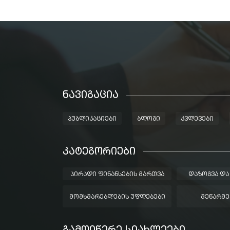
ᲜᲐᲕᲘᲒᲐᲪᲘᲐ
ᲞᲣᲑᲚᲘᲙᲐᲪᲘᲔᲑᲘ
ᲑᲚᲝᲒᲘ
ᲙᲕᲚᲔᲕᲔᲑᲘ
ᲙᲐᲢᲔᲒᲝᲠᲘᲔᲑᲘ
ᲞᲘᲠᲐᲓᲘ ᲤᲘᲜᲐᲜᲡᲔᲑᲘᲡ ᲛᲐᲠᲗᲕᲐ
ᲓᲐᲖᲝᲒᲕᲐ ᲓᲐ
ᲛᲝᲛᲮᲛᲐᲠᲔᲑᲚᲔᲑᲘᲡ ᲣᲤᲚᲔᲑᲔᲑᲘ
ᲛᲔᲬᲐᲠᲛᲔ