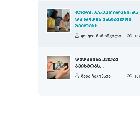
ᲤᲣᲚᲘᲡ ᲒᲐᲙᲕᲔᲗᲘᲚᲔᲑᲘ: ᲠᲐ
ᲓᲐ ᲠᲝᲓᲘᲡ ᲕᲐᲡᲬᲐᲕᲚᲝᲗ
ᲨᲕᲘᲚᲔᲑᲡ
ლილი ნინოშვილი
16
ᲓᲔᲓᲐᲛᲘᲬᲐ ᲙᲕᲚᲐᲕ
ᲒᲕᲘᲮᲛᲝᲑᲡ...
მაია ჩაგუნავა
16