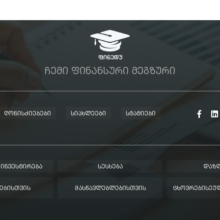
ᲩᲔᲛᲘ ᲤᲘᲜᲐᲜᲡᲣᲠᲘ ᲛᲔᲒᲖᲣᲠᲘ
ᲦᲝᲜᲘᲡᲫᲘᲔᲑᲔᲑᲘ
ᲡᲘᲐᲮᲚᲔᲔᲑᲘ
ᲡᲢᲐᲢᲘᲔᲑᲘ
 ᲘᲜᲕᲔᲡᲢᲘᲠᲔᲑᲐ
ᲡᲔᲡᲮᲔᲑᲐ
ᲓᲐᲖᲦ
ᲔᲑᲘᲡᲗᲕᲘᲡ
ᲛᲐᲡᲬᲐᲕᲚᲔᲑᲚᲔᲑᲘᲡᲗᲕᲘᲡ
ᲪᲮᲝᲕᲠᲔᲑᲘᲡᲔᲣᲚ