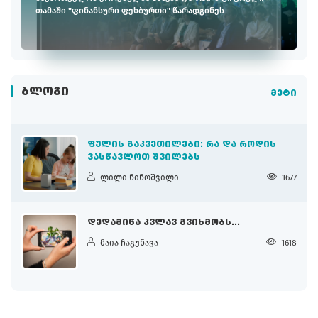
თამაში "ფინანსური ფეხბურთი" წარადგინეს
ᲑᲚᲝᲒᲘ
მეტი
ᲤᲣᲚᲘᲡ ᲒᲐᲙᲕᲔᲗᲘᲚᲔᲑᲘ: ᲠᲐ ᲓᲐ ᲠᲝᲓᲘᲡ
ᲕᲐᲡᲬᲐᲕᲚᲝᲗ ᲨᲕᲘᲚᲔᲑᲡ
ლილი ნინოშვილი
1677
ᲓᲔᲓᲐᲛᲘᲬᲐ ᲙᲕᲚᲐᲕ ᲒᲕᲘᲮᲛᲝᲑᲡ...
მაია ჩაგუნავა
1618