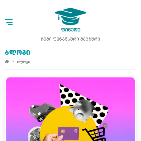
ᲩᲔᲛᲘ ᲤᲘᲜᲐᲜᲡᲣᲠᲘ ᲛᲔᲒᲖᲣᲠᲘ
ᲑᲚᲝᲒᲘ
ბლოგი