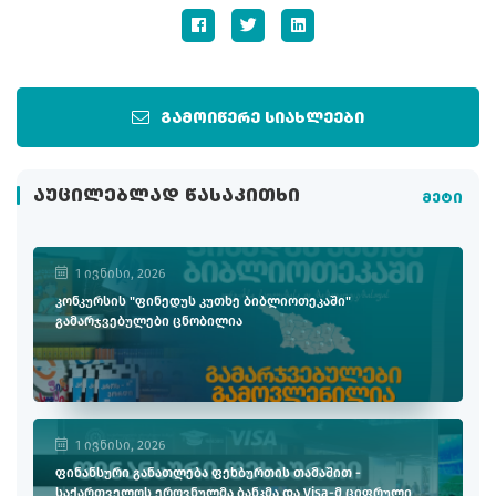
გამოიწერე სიახლეები
ᲐᲣᲪᲘᲚᲔᲑᲚᲐᲓ ᲬᲐᲡᲐᲙᲘᲗᲮᲘ
მეტი
1 ივნისი, 2026
კონკურსის "ფინედუს კუთხე ბიბლიოთეკაში"
გამარჯვებულები ცნობილია
1 ივნისი, 2026
ფინანსური განათლება ფეხბურთის თამაშით -
საქართველოს ეროვნულმა ბანკმა და Visa-მ ციფრული