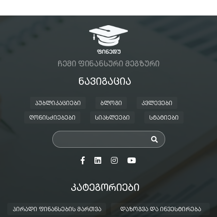
ᲩᲔᲛᲘ ᲤᲘᲜᲐᲜᲡᲣᲠᲘ ᲛᲔᲒᲖᲣᲠᲘ
ᲜᲐᲕᲘᲒᲐᲪᲘᲐ
ᲞᲣᲑᲚᲘᲙᲐᲪᲘᲔᲑᲘ
ᲑᲚᲝᲒᲘ
ᲙᲕᲚᲔᲕᲔᲑᲘ
ᲦᲝᲜᲘᲡᲫᲘᲔᲑᲔᲑᲘ
ᲡᲘᲐᲮᲚᲔᲔᲑᲘ
ᲡᲢᲐᲢᲘᲔᲑᲘ
ᲙᲐᲢᲔᲒᲝᲠᲘᲔᲑᲘ
ᲞᲘᲠᲐᲓᲘ ᲤᲘᲜᲐᲜᲡᲔᲑᲘᲡ ᲛᲐᲠᲗᲕᲐ
ᲓᲐᲖᲝᲒᲕᲐ ᲓᲐ ᲘᲜᲕᲔᲡᲢᲘᲠᲔᲑᲐ