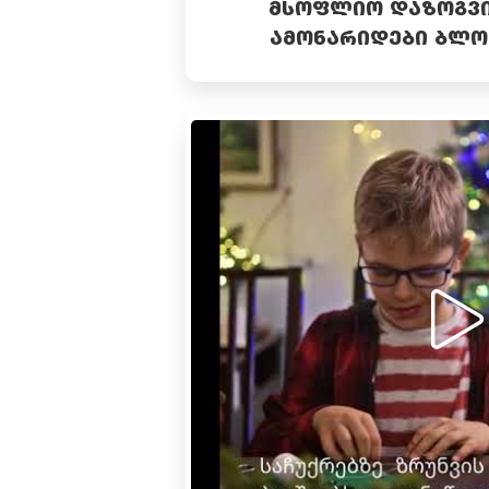
ᲛᲡᲝᲤᲚᲘᲝ ᲓᲐᲖᲝᲒᲕᲘᲡ
ᲐᲛᲝᲜᲐᲠᲘᲓᲔᲑᲘ ᲑᲚᲝ