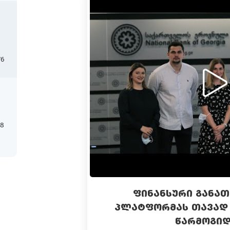
76
18
ᲤᲘᲜᲐᲜᲡᲣᲠᲘ ᲒᲐᲜᲐ
ᲞᲚᲐᲢᲤᲝᲠᲛᲐᲡ ᲗᲐᲕᲐᲓ 
ᲬᲐᲠᲛᲝᲒᲘᲓ