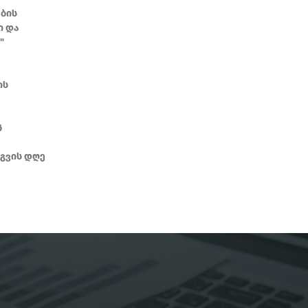
ბის
ი და
"
ის
ნ
გვის დღე