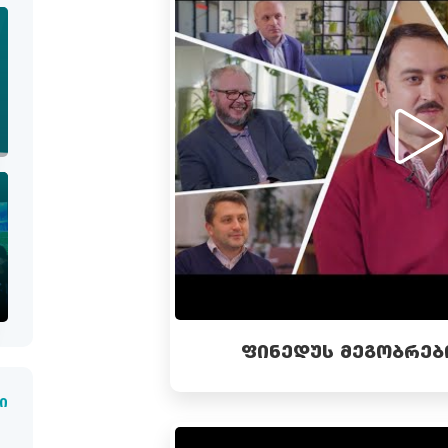
ᲤᲘᲜᲔᲓᲣᲡ ᲛᲔᲒᲝᲑᲠᲔᲑ
ი