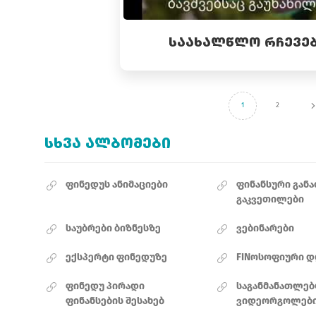
ᲡᲐᲐᲮᲐᲚᲬᲚᲝ ᲠᲩᲔᲕᲔᲑ
1
2
ᲡᲮᲕᲐ ᲐᲚᲑᲝᲛᲔᲑᲘ
ფინედუს ანიმაციები
ფინანსური გან
გაკვეთილები
საუბრები ბიზნესზე
ვებინარები
ექსპერტი ფინედუზე
FINოსოფიური დ
ფინედუ პირადი
საგანმანათლე
ფინანსების შესახებ
ვიდეორგოლებ