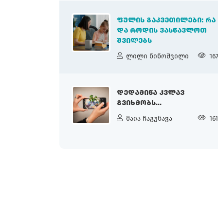
ᲤᲣᲚᲘᲡ ᲒᲐᲙᲕᲔᲗᲘᲚᲔᲑᲘ: ᲠᲐ
ᲓᲐ ᲠᲝᲓᲘᲡ ᲕᲐᲡᲬᲐᲕᲚᲝᲗ
ᲨᲕᲘᲚᲔᲑᲡ
ლილი ნინოშვილი
16
ᲓᲔᲓᲐᲛᲘᲬᲐ ᲙᲕᲚᲐᲕ
ᲒᲕᲘᲮᲛᲝᲑᲡ...
მაია ჩაგუნავა
16