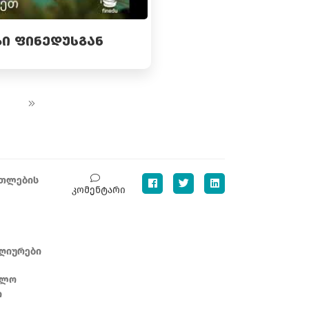
Ი ᲤᲘᲜᲔᲓᲣᲡᲒᲐᲜ
ათლების
კომენტარი
ღიურები
ბლო
ი