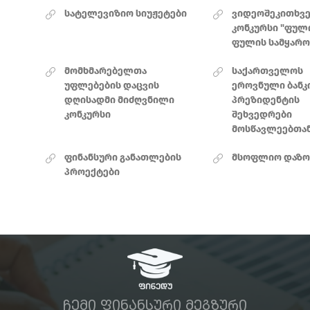
სატელევიზიო სიუჟეტები
ვიდეოშეკითხვე
კონკურსი "ფულ
ფულის სამყარო
მომხმარებელთა
საქართველოს
უფლებების დაცვის
ეროვნული ბანკ
დღისადმი მიძღვნილი
პრეზიდენტის
კონკურსი
შეხვედრები
მოსწავლეებთა
ფინანსური განათლების
მსოფლიო დაზო
პროექტები
ᲩᲔᲛᲘ ᲤᲘᲜᲐᲜᲡᲣᲠᲘ ᲛᲔᲒᲖᲣᲠᲘ