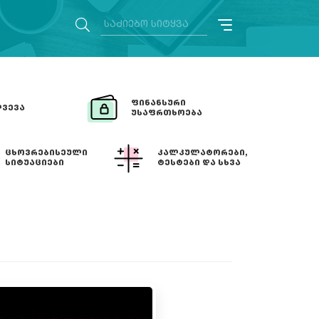
ᲤᲘᲜᲐᲜᲡᲣᲠᲘ
ᲕᲔᲕᲐ
ᲣᲡᲐᲤᲠᲗᲮᲝᲔᲑᲐ
ᲪᲮᲝᲕᲠᲔᲑᲘᲡᲔᲣᲚᲘ
ᲙᲐᲚᲙᲣᲚᲐᲢᲝᲠᲔᲑᲘ,
ᲡᲘᲢᲣᲐᲪᲘᲔᲑᲘ
ᲢᲔᲡᲢᲔᲑᲘ ᲓᲐ ᲡᲮᲕᲐ