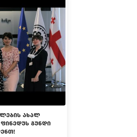
ᲗᲚᲔᲑᲘᲡ ᲐᲮᲐᲚ
ᲤᲘᲜᲔᲓᲣᲡ ᲒᲣᲜᲓᲘ
ᲔᲜᲗ!