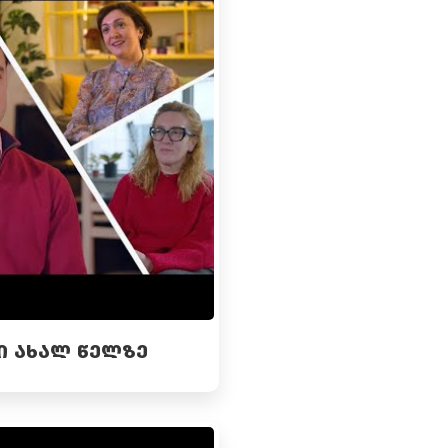
Ი ᲐᲮᲐᲚ ᲬᲔᲚᲖᲔ