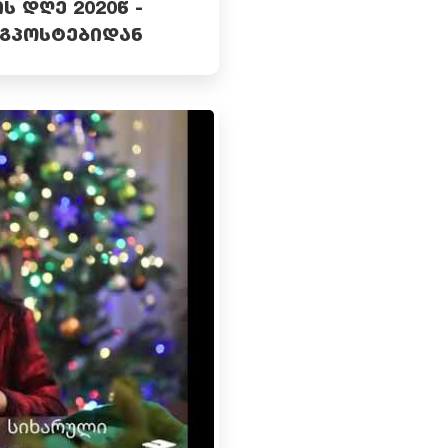
 ᲓᲦᲔ 2020Წ -
ᲒᲞᲝᲡᲢᲔᲑᲘᲓᲐᲜ