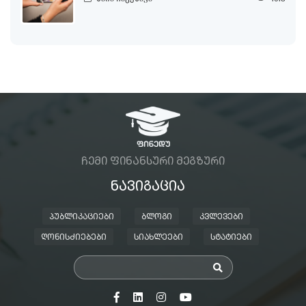
ᲩᲔᲛᲘ ᲤᲘᲜᲐᲜᲡᲣᲠᲘ ᲛᲔᲒᲖᲣᲠᲘ
ᲜᲐᲕᲘᲒᲐᲪᲘᲐ
ᲞᲣᲑᲚᲘᲙᲐᲪᲘᲔᲑᲘ
ᲑᲚᲝᲒᲘ
ᲙᲕᲚᲔᲕᲔᲑᲘ
ᲦᲝᲜᲘᲡᲫᲘᲔᲑᲔᲑᲘ
ᲡᲘᲐᲮᲚᲔᲔᲑᲘ
ᲡᲢᲐᲢᲘᲔᲑᲘ