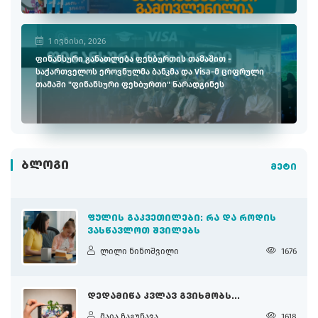
1 ივნისი, 2026
ფინანსური განათლება ფეხბურთის თამაშით -
საქართველოს ეროვნულმა ბანკმა და Visa-მ ციფრული
თამაში "ფინანსური ფეხბურთი" წარადგინეს
ᲑᲚᲝᲒᲘ
მეტი
ᲤᲣᲚᲘᲡ ᲒᲐᲙᲕᲔᲗᲘᲚᲔᲑᲘ: ᲠᲐ ᲓᲐ ᲠᲝᲓᲘᲡ
ᲕᲐᲡᲬᲐᲕᲚᲝᲗ ᲨᲕᲘᲚᲔᲑᲡ
ლილი ნინოშვილი
1676
ᲓᲔᲓᲐᲛᲘᲬᲐ ᲙᲕᲚᲐᲕ ᲒᲕᲘᲮᲛᲝᲑᲡ...
მაია ჩაგუნავა
1618