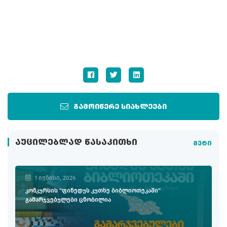
გამოიწერე სიახლეები
ᲐᲣᲪᲘᲚᲔᲑᲚᲐᲓ ᲬᲐᲡᲐᲙᲘᲗᲮᲘ
მეტი
1 ივნისი, 2026
კონკურსის "ფინედუს კუთხე ბიბლიოთეკაში"
გამარჯვებულები ცნობილია