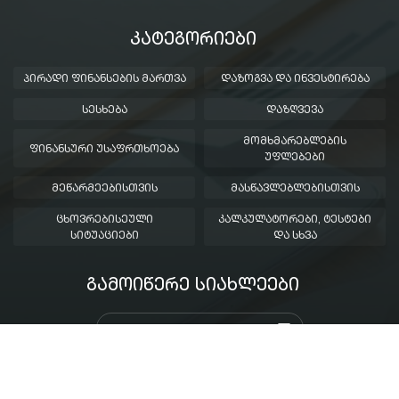
ᲙᲐᲢᲔᲒᲝᲠᲘᲔᲑᲘ
ᲞᲘᲠᲐᲓᲘ ᲤᲘᲜᲐᲜᲡᲔᲑᲘᲡ ᲛᲐᲠᲗᲕᲐ
ᲓᲐᲖᲝᲒᲕᲐ ᲓᲐ ᲘᲜᲕᲔᲡᲢᲘᲠᲔᲑᲐ
ᲡᲔᲡᲮᲔᲑᲐ
ᲓᲐᲖᲦᲕᲔᲕᲐ
ᲛᲝᲛᲮᲛᲐᲠᲔᲑᲚᲔᲑᲘᲡ
ᲤᲘᲜᲐᲜᲡᲣᲠᲘ ᲣᲡᲐᲤᲠᲗᲮᲝᲔᲑᲐ
ᲣᲤᲚᲔᲑᲔᲑᲘ
ᲛᲔᲬᲐᲠᲛᲔᲔᲑᲘᲡᲗᲕᲘᲡ
ᲛᲐᲡᲬᲐᲕᲚᲔᲑᲚᲔᲑᲘᲡᲗᲕᲘᲡ
ᲪᲮᲝᲕᲠᲔᲑᲘᲡᲔᲣᲚᲘ
ᲙᲐᲚᲙᲣᲚᲐᲢᲝᲠᲔᲑᲘ, ᲢᲔᲡᲢᲔᲑᲘ
ᲡᲘᲢᲣᲐᲪᲘᲔᲑᲘ
ᲓᲐ ᲡᲮᲕᲐ
ᲒᲐᲛᲝᲘᲬᲔᲠᲔ ᲡᲘᲐᲮᲚᲔᲔᲑᲘ
created