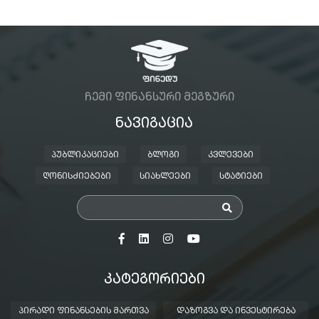
ᲩᲔᲛᲘ ᲤᲘᲜᲐᲜᲡᲣᲠᲘ ᲛᲔᲒᲖᲣᲠᲘ
ᲜᲐᲕᲘᲒᲐᲪᲘᲐ
ᲞᲣᲑᲚᲘᲙᲐᲪᲘᲔᲑᲘ
ᲑᲚᲝᲒᲘ
ᲙᲕᲚᲔᲕᲔᲑᲘ
ᲦᲝᲜᲘᲡᲫᲘᲔᲑᲔᲑᲘ
ᲡᲘᲐᲮᲚᲔᲔᲑᲘ
ᲡᲢᲐᲢᲘᲔᲑᲘ
ᲙᲐᲢᲔᲒᲝᲠᲘᲔᲑᲘ
ᲞᲘᲠᲐᲓᲘ ᲤᲘᲜᲐᲜᲡᲔᲑᲘᲡ ᲛᲐᲠᲗᲕᲐ
ᲓᲐᲖᲝᲒᲕᲐ ᲓᲐ ᲘᲜᲕᲔᲡᲢᲘᲠᲔᲑᲐ