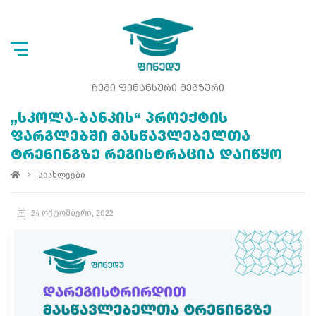
ᲩᲔᲛᲘ ᲤᲘᲜᲐᲜᲡᲣᲠᲘ ᲛᲔᲒᲖᲣᲠᲘ
„ᲡᲙᲝᲚᲐ-ᲑᲐᲜᲙᲘᲡ“ ᲞᲠᲝᲔᲥᲢᲘᲡ
ᲤᲐᲠᲒᲚᲔᲑᲨᲘ ᲛᲐᲡᲬᲐᲕᲚᲔᲑᲔᲚᲗᲐ
ᲢᲠᲔᲜᲘᲜᲒᲖᲔ ᲠᲔᲒᲘᲡᲢᲠᲐᲪᲘᲐ ᲓᲐᲘᲬᲧᲝ
სიახლეები
24 ოქტომბერი, 2022