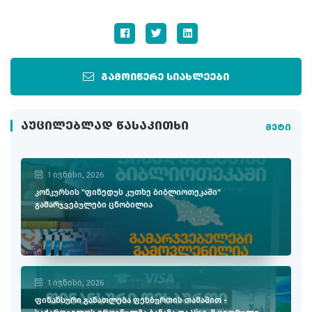
გამოიწერე სიახლეები
ᲐᲣᲪᲘᲚᲔᲑᲚᲐᲓ ᲬᲐᲡᲐᲙᲘᲗᲮᲘ
მეტი
1 ივნისი, 2026
კონკურსის "ფინედუს კუთხე ბიბლიოთეკაში"
გამარჯვებულები ცნობილია
1 ივნისი, 2026
ფინანსური განათლება ფეხბურთის თამაშით -