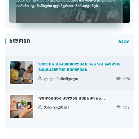
საქართველოს ეროვნულმა ბანკმა და Visa-მ ციფრული
თამაში "ფინანსური ფეხბურთი" წარადგინეს
ᲑᲚᲝᲒᲘ
მეტი
ᲤᲣᲚᲘᲡ ᲒᲐᲙᲕᲔᲗᲘᲚᲔᲑᲘ: ᲠᲐ ᲓᲐ ᲠᲝᲓᲘᲡ
ᲕᲐᲡᲬᲐᲕᲚᲝᲗ ᲨᲕᲘᲚᲔᲑᲡ
ლილი ნინოშვილი
1676
ᲓᲔᲓᲐᲛᲘᲬᲐ ᲙᲕᲚᲐᲕ ᲒᲕᲘᲮᲛᲝᲑᲡ...
მაია ჩაგუნავა
1618