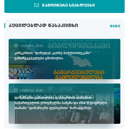
გამოიწერე სიახლეები
ᲐᲣᲪᲘᲚᲔᲑᲚᲐᲓ ᲬᲐᲡᲐᲙᲘᲗᲮᲘ
მეტი
1 ივნისი, 2026
კონკურსის "ფინედუს კუთხე ბიბლიოთეკაში"
გამარჯვებულები ცნობილია
1 ივნისი, 2026
ფინანსური განათლება ფეხბურთის თამაშით -
საქართველოს ეროვნულმა ბანკმა და Visa-მ ციფრული
თამაში "ფინანსური ფეხბურთი" წარადგინეს