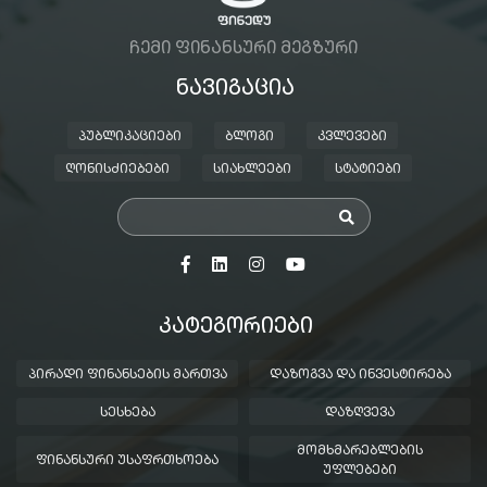
ᲩᲔᲛᲘ ᲤᲘᲜᲐᲜᲡᲣᲠᲘ ᲛᲔᲒᲖᲣᲠᲘ
ᲜᲐᲕᲘᲒᲐᲪᲘᲐ
ᲞᲣᲑᲚᲘᲙᲐᲪᲘᲔᲑᲘ
ᲑᲚᲝᲒᲘ
ᲙᲕᲚᲔᲕᲔᲑᲘ
ᲦᲝᲜᲘᲡᲫᲘᲔᲑᲔᲑᲘ
ᲡᲘᲐᲮᲚᲔᲔᲑᲘ
ᲡᲢᲐᲢᲘᲔᲑᲘ
ᲙᲐᲢᲔᲒᲝᲠᲘᲔᲑᲘ
ᲞᲘᲠᲐᲓᲘ ᲤᲘᲜᲐᲜᲡᲔᲑᲘᲡ ᲛᲐᲠᲗᲕᲐ
ᲓᲐᲖᲝᲒᲕᲐ ᲓᲐ ᲘᲜᲕᲔᲡᲢᲘᲠᲔᲑᲐ
ᲡᲔᲡᲮᲔᲑᲐ
ᲓᲐᲖᲦᲕᲔᲕᲐ
ᲛᲝᲛᲮᲛᲐᲠᲔᲑᲚᲔᲑᲘᲡ
ᲤᲘᲜᲐᲜᲡᲣᲠᲘ ᲣᲡᲐᲤᲠᲗᲮᲝᲔᲑᲐ
ᲣᲤᲚᲔᲑᲔᲑᲘ