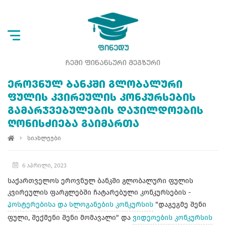
ᲩᲔᲛᲘ ᲤᲘᲜᲐᲜᲡᲣᲠᲘ ᲛᲔᲒᲖᲣᲠᲘ
ᲔᲠᲝᲕᲜᲣᲚ ᲑᲐᲜᲙᲨᲘ ᲒᲚᲝᲑᲐᲚᲣᲠᲘ
ᲤᲣᲚᲘᲡ ᲙᲕᲘᲠᲔᲣᲚᲘᲡ ᲙᲝᲜᲙᲣᲠᲡᲔᲑᲘᲡ
ᲒᲐᲛᲐᲠᲯᲕᲔᲑᲣᲚᲔᲑᲘᲡ ᲓᲐᲯᲘᲚᲓᲝᲔᲑᲘᲡ
ᲦᲝᲜᲘᲡᲫᲘᲔᲑᲐ ᲒᲐᲘᲛᲐᲠᲗᲐ
სიახლეები
6 აპრილი, 2023
საქართველოს ეროვნულ ბანკში გლობალური ფულის
კვირეულის ფარგლებში ჩატარებული კონკურსების -
პოსტერებისა და სლოგანების კონკურსის
"დაგეგმე შენი
ფული, შექმენი შენი მომავალი" და
ვიდეოების კონკურსის