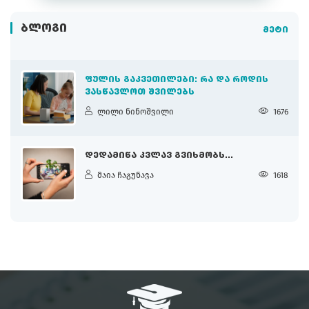
ᲑᲚᲝᲒᲘ
მეტი
ᲤᲣᲚᲘᲡ ᲒᲐᲙᲕᲔᲗᲘᲚᲔᲑᲘ: ᲠᲐ ᲓᲐ ᲠᲝᲓᲘᲡ
ᲕᲐᲡᲬᲐᲕᲚᲝᲗ ᲨᲕᲘᲚᲔᲑᲡ
ლილი ნინოშვილი
1676
ᲓᲔᲓᲐᲛᲘᲬᲐ ᲙᲕᲚᲐᲕ ᲒᲕᲘᲮᲛᲝᲑᲡ...
მაია ჩაგუნავა
1618