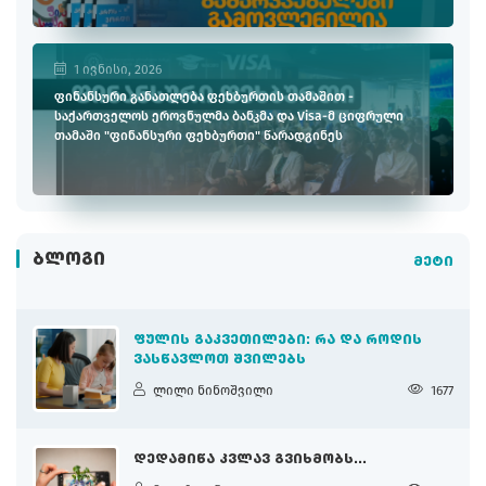
1 ივნისი, 2026
ფინანსური განათლება ფეხბურთის თამაშით -
საქართველოს ეროვნულმა ბანკმა და Visa-მ ციფრული
თამაში "ფინანსური ფეხბურთი" წარადგინეს
ᲑᲚᲝᲒᲘ
მეტი
ᲤᲣᲚᲘᲡ ᲒᲐᲙᲕᲔᲗᲘᲚᲔᲑᲘ: ᲠᲐ ᲓᲐ ᲠᲝᲓᲘᲡ
ᲕᲐᲡᲬᲐᲕᲚᲝᲗ ᲨᲕᲘᲚᲔᲑᲡ
ლილი ნინოშვილი
1677
ᲓᲔᲓᲐᲛᲘᲬᲐ ᲙᲕᲚᲐᲕ ᲒᲕᲘᲮᲛᲝᲑᲡ...