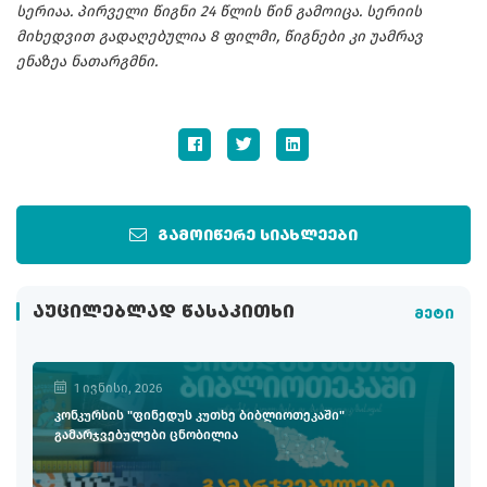
სერიაა. პირველი წიგნი 24 წლის წინ გამოიცა. სერიის
მიხედვით გადაღებულია 8 ფილმი, წიგნები კი უამრავ
ენაზეა ნათარგმნი.
გამოიწერე სიახლეები
ᲐᲣᲪᲘᲚᲔᲑᲚᲐᲓ ᲬᲐᲡᲐᲙᲘᲗᲮᲘ
მეტი
1 ივნისი, 2026
კონკურსის "ფინედუს კუთხე ბიბლიოთეკაში"
გამარჯვებულები ცნობილია