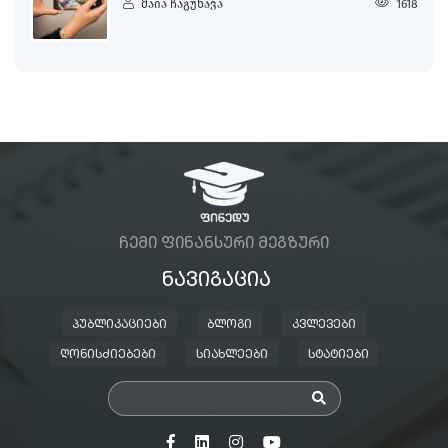
მაია ჩაგუნავა
1618
ᲩᲔᲛᲘ ᲤᲘᲜᲐᲜᲡᲣᲠᲘ ᲛᲔᲒᲖᲣᲠᲘ
ᲜᲐᲕᲘᲒᲐᲪᲘᲐ
ᲞᲣᲑᲚᲘᲙᲐᲪᲘᲔᲑᲘ
ᲑᲚᲝᲒᲘ
ᲙᲕᲚᲔᲕᲔᲑᲘ
ᲦᲝᲜᲘᲡᲫᲘᲔᲑᲔᲑᲘ
ᲡᲘᲐᲮᲚᲔᲔᲑᲘ
ᲡᲢᲐᲢᲘᲔᲑᲘ