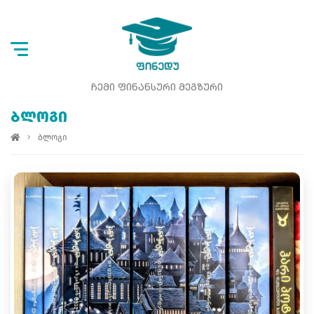
ᲩᲔᲛᲘ ᲤᲘᲜᲐᲜᲡᲣᲠᲘ ᲛᲔᲒᲖᲣᲠᲘ
ᲑᲚᲝᲒᲘ
ბლოგი