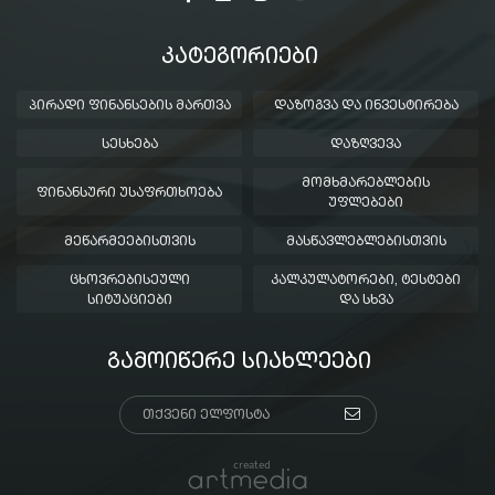
ᲙᲐᲢᲔᲒᲝᲠᲘᲔᲑᲘ
ᲞᲘᲠᲐᲓᲘ ᲤᲘᲜᲐᲜᲡᲔᲑᲘᲡ ᲛᲐᲠᲗᲕᲐ
ᲓᲐᲖᲝᲒᲕᲐ ᲓᲐ ᲘᲜᲕᲔᲡᲢᲘᲠᲔᲑᲐ
ᲡᲔᲡᲮᲔᲑᲐ
ᲓᲐᲖᲦᲕᲔᲕᲐ
ᲛᲝᲛᲮᲛᲐᲠᲔᲑᲚᲔᲑᲘᲡ
ᲤᲘᲜᲐᲜᲡᲣᲠᲘ ᲣᲡᲐᲤᲠᲗᲮᲝᲔᲑᲐ
ᲣᲤᲚᲔᲑᲔᲑᲘ
ᲛᲔᲬᲐᲠᲛᲔᲔᲑᲘᲡᲗᲕᲘᲡ
ᲛᲐᲡᲬᲐᲕᲚᲔᲑᲚᲔᲑᲘᲡᲗᲕᲘᲡ
ᲪᲮᲝᲕᲠᲔᲑᲘᲡᲔᲣᲚᲘ
ᲙᲐᲚᲙᲣᲚᲐᲢᲝᲠᲔᲑᲘ, ᲢᲔᲡᲢᲔᲑᲘ
ᲡᲘᲢᲣᲐᲪᲘᲔᲑᲘ
ᲓᲐ ᲡᲮᲕᲐ
ᲒᲐᲛᲝᲘᲬᲔᲠᲔ ᲡᲘᲐᲮᲚᲔᲔᲑᲘ
created