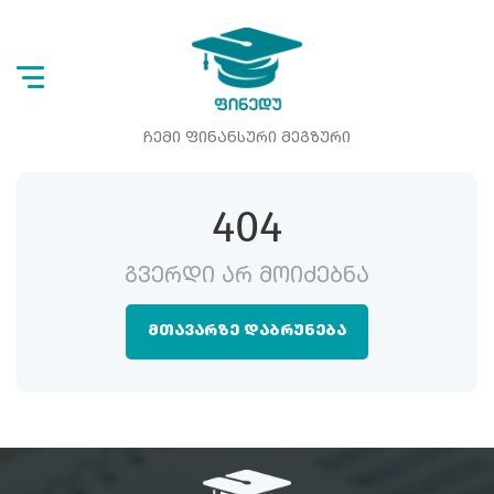
ᲩᲔᲛᲘ ᲤᲘᲜᲐᲜᲡᲣᲠᲘ ᲛᲔᲒᲖᲣᲠᲘ
404
ᲒᲕᲔᲠᲓᲘ ᲐᲠ ᲛᲝᲘᲫᲔᲑᲜᲐ
ᲛᲗᲐᲕᲐᲠᲖᲔ ᲓᲐᲑᲠᲣᲜᲔᲑᲐ