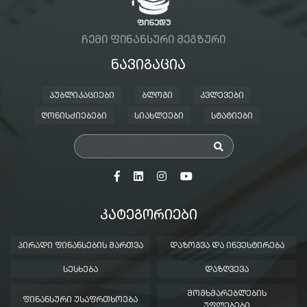
ᲩᲔᲛᲘ ᲤᲘᲜᲐᲜᲡᲣᲠᲘ ᲛᲔᲒᲖᲣᲠᲘ
ᲜᲐᲕᲘᲒᲐᲪᲘᲐ
ᲞᲣᲑᲚᲘᲙᲐᲪᲘᲔᲑᲘ
ᲑᲚᲝᲒᲘ
ᲙᲕᲚᲔᲕᲔᲑᲘ
ᲦᲝᲜᲘᲡᲫᲘᲔᲑᲔᲑᲘ
ᲡᲘᲐᲮᲚᲔᲔᲑᲘ
ᲡᲢᲐᲢᲘᲔᲑᲘ
ᲙᲐᲢᲔᲒᲝᲠᲘᲔᲑᲘ
ᲞᲘᲠᲐᲓᲘ ᲤᲘᲜᲐᲜᲡᲔᲑᲘᲡ ᲛᲐᲠᲗᲕᲐ
ᲓᲐᲖᲝᲒᲕᲐ ᲓᲐ ᲘᲜᲕᲔᲡᲢᲘᲠᲔᲑᲐ
ᲡᲔᲡᲮᲔᲑᲐ
ᲓᲐᲖᲦᲕᲔᲕᲐ
ᲛᲝᲛᲮᲛᲐᲠᲔᲑᲚᲔᲑᲘᲡ
ᲤᲘᲜᲐᲜᲡᲣᲠᲘ ᲣᲡᲐᲤᲠᲗᲮᲝᲔᲑᲐ
ᲣᲤᲚᲔᲑᲔᲑᲘ