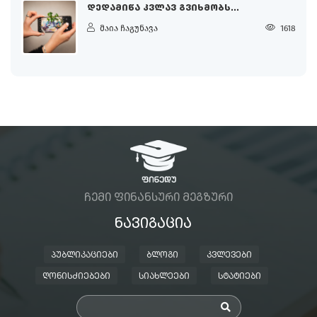
ᲓᲔᲓᲐᲛᲘᲬᲐ ᲙᲕᲚᲐᲕ ᲒᲕᲘᲮᲛᲝᲑᲡ...
მაია ჩაგუნავა
1618
ᲩᲔᲛᲘ ᲤᲘᲜᲐᲜᲡᲣᲠᲘ ᲛᲔᲒᲖᲣᲠᲘ
ᲜᲐᲕᲘᲒᲐᲪᲘᲐ
ᲞᲣᲑᲚᲘᲙᲐᲪᲘᲔᲑᲘ
ᲑᲚᲝᲒᲘ
ᲙᲕᲚᲔᲕᲔᲑᲘ
ᲦᲝᲜᲘᲡᲫᲘᲔᲑᲔᲑᲘ
ᲡᲘᲐᲮᲚᲔᲔᲑᲘ
ᲡᲢᲐᲢᲘᲔᲑᲘ