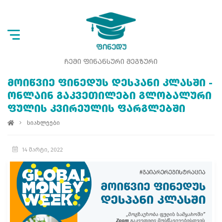
ᲩᲔᲛᲘ ᲤᲘᲜᲐᲜᲡᲣᲠᲘ ᲛᲔᲒᲖᲣᲠᲘ
ᲛᲝᲘᲬᲕᲘᲔ ᲤᲘᲜᲔᲓᲣᲡ ᲓᲔᲡᲞᲐᲜᲘ ᲙᲚᲐᲡᲨᲘ -
ᲝᲜᲚᲐᲘᲜ ᲒᲐᲙᲕᲔᲗᲘᲚᲔᲑᲘ ᲒᲚᲝᲑᲐᲚᲣᲠᲘ
ᲤᲣᲚᲘᲡ ᲙᲕᲘᲠᲔᲣᲚᲘᲡ ᲤᲐᲠᲒᲚᲔᲑᲨᲘ
სიახლეები
14 მარტი, 2022