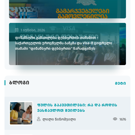
1 ივნისი, 2026
ფინანსური განათლება ფეხბურთის თამაშით -
საქართველოს ეროვნულმა ბანკმა და Visa-მ ციფრული
თამაში "ფინანსური ფეხბურთი" წარადგინეს
ᲑᲚᲝᲒᲘ
მეტი
ᲤᲣᲚᲘᲡ ᲒᲐᲙᲕᲔᲗᲘᲚᲔᲑᲘ: ᲠᲐ ᲓᲐ ᲠᲝᲓᲘᲡ
ᲕᲐᲡᲬᲐᲕᲚᲝᲗ ᲨᲕᲘᲚᲔᲑᲡ
ლილი ნინოშვილი
1676