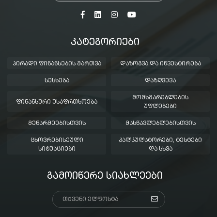
ᲙᲐᲢᲔᲒᲝᲠᲘᲔᲑᲘ
ᲞᲘᲠᲐᲓᲘ ᲤᲘᲜᲐᲜᲡᲔᲑᲘᲡ ᲛᲐᲠᲗᲕᲐ
ᲓᲐᲖᲝᲒᲕᲐ ᲓᲐ ᲘᲜᲕᲔᲡᲢᲘᲠᲔᲑᲐ
ᲡᲔᲡᲮᲔᲑᲐ
ᲓᲐᲖᲦᲕᲔᲕᲐ
ᲛᲝᲛᲮᲛᲐᲠᲔᲑᲚᲔᲑᲘᲡ
ᲤᲘᲜᲐᲜᲡᲣᲠᲘ ᲣᲡᲐᲤᲠᲗᲮᲝᲔᲑᲐ
ᲣᲤᲚᲔᲑᲔᲑᲘ
ᲛᲔᲬᲐᲠᲛᲔᲔᲑᲘᲡᲗᲕᲘᲡ
ᲛᲐᲡᲬᲐᲕᲚᲔᲑᲚᲔᲑᲘᲡᲗᲕᲘᲡ
ᲪᲮᲝᲕᲠᲔᲑᲘᲡᲔᲣᲚᲘ
ᲙᲐᲚᲙᲣᲚᲐᲢᲝᲠᲔᲑᲘ, ᲢᲔᲡᲢᲔᲑᲘ
ᲡᲘᲢᲣᲐᲪᲘᲔᲑᲘ
ᲓᲐ ᲡᲮᲕᲐ
ᲒᲐᲛᲝᲘᲬᲔᲠᲔ ᲡᲘᲐᲮᲚᲔᲔᲑᲘ