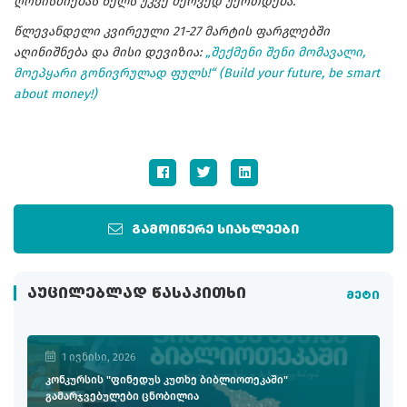
ღონისძიებას წელს უკვე მერვედ უერთდება.
წლევანდელი კვირეული 21-27 მარტის ფარგლებში
აღინიშნება და მისი დევიზია:
„შექმენი შენი მომავალი,
მოეპყარი გონივრულად ფულს!“ (Build your future, be smart
about money!)
გამოიწერე სიახლეები
ᲐᲣᲪᲘᲚᲔᲑᲚᲐᲓ ᲬᲐᲡᲐᲙᲘᲗᲮᲘ
მეტი
1 ივნისი, 2026
კონკურსის "ფინედუს კუთხე ბიბლიოთეკაში"
გამარჯვებულები ცნობილია