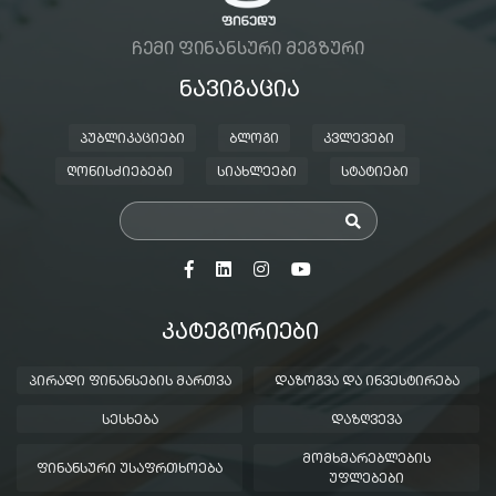
ᲩᲔᲛᲘ ᲤᲘᲜᲐᲜᲡᲣᲠᲘ ᲛᲔᲒᲖᲣᲠᲘ
ᲜᲐᲕᲘᲒᲐᲪᲘᲐ
ᲞᲣᲑᲚᲘᲙᲐᲪᲘᲔᲑᲘ
ᲑᲚᲝᲒᲘ
ᲙᲕᲚᲔᲕᲔᲑᲘ
ᲦᲝᲜᲘᲡᲫᲘᲔᲑᲔᲑᲘ
ᲡᲘᲐᲮᲚᲔᲔᲑᲘ
ᲡᲢᲐᲢᲘᲔᲑᲘ
ᲙᲐᲢᲔᲒᲝᲠᲘᲔᲑᲘ
ᲞᲘᲠᲐᲓᲘ ᲤᲘᲜᲐᲜᲡᲔᲑᲘᲡ ᲛᲐᲠᲗᲕᲐ
ᲓᲐᲖᲝᲒᲕᲐ ᲓᲐ ᲘᲜᲕᲔᲡᲢᲘᲠᲔᲑᲐ
ᲡᲔᲡᲮᲔᲑᲐ
ᲓᲐᲖᲦᲕᲔᲕᲐ
ᲛᲝᲛᲮᲛᲐᲠᲔᲑᲚᲔᲑᲘᲡ
ᲤᲘᲜᲐᲜᲡᲣᲠᲘ ᲣᲡᲐᲤᲠᲗᲮᲝᲔᲑᲐ
ᲣᲤᲚᲔᲑᲔᲑᲘ