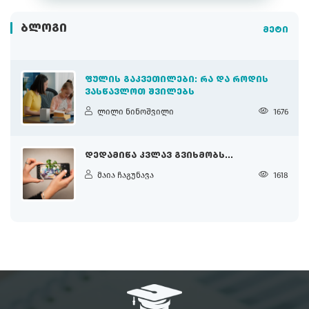
ᲑᲚᲝᲒᲘ
მეტი
ᲤᲣᲚᲘᲡ ᲒᲐᲙᲕᲔᲗᲘᲚᲔᲑᲘ: ᲠᲐ ᲓᲐ ᲠᲝᲓᲘᲡ
ᲕᲐᲡᲬᲐᲕᲚᲝᲗ ᲨᲕᲘᲚᲔᲑᲡ
ლილი ნინოშვილი
1676
ᲓᲔᲓᲐᲛᲘᲬᲐ ᲙᲕᲚᲐᲕ ᲒᲕᲘᲮᲛᲝᲑᲡ...
მაია ჩაგუნავა
1618