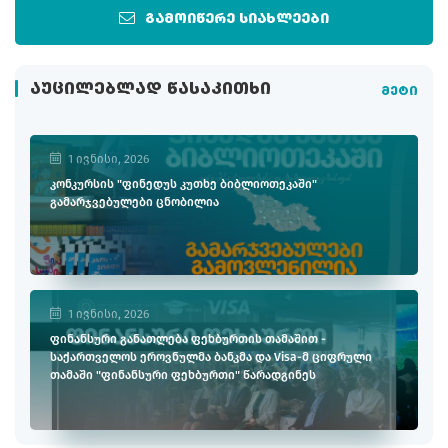
გამოიწერე სიახლეები
ᲐᲣᲪᲘᲚᲔᲑᲚᲐᲓ ᲬᲐᲡᲐᲙᲘᲗᲮᲘ
მეტი
1 ივნისი, 2026
კონკურსის "ფინედუს კუთხე ბიბლიოთეკაში"
გამარჯვებულები ცნობილია
1 ივნისი, 2026
ფინანსური განათლება ფეხბურთის თამაშით -
საქართველოს ეროვნულმა ბანკმა და Visa-მ ციფრული
თამაში "ფინანსური ფეხბურთი" წარადგინეს