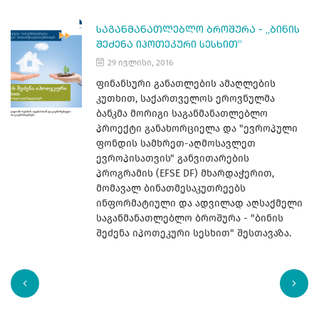
ᲡᲐᲒᲐᲜᲛᲐᲜᲐᲗᲚᲔᲑᲚᲝ ᲑᲠᲝᲨᲣᲠᲐ - „ᲑᲘᲜᲘᲡ
ᲨᲔᲫᲔᲜᲐ ᲘᲞᲝᲗᲔᲙᲣᲠᲘ ᲡᲔᲡᲮᲘᲗ“
29 ივლისი, 2016
ფინანსური განათლების ამაღლების
კუთხით, საქართველოს ეროვნულმა
ბანკმა მორიგი საგანმანათლებლო
პროექტი განახორციელა და "ევროპული
ფონდის სამხრეთ-აღმოსავლეთ
ევროპისათვის" განვითარების
პროგრამის (EFSE DF) მხარდაჭერით,
მომავალ ბინათმესაკუთრეებს
ინფორმატიული და ადვილად აღსაქმელი
საგანმანათლებლო ბროშურა - "ბინის
შეძენა იპოთეკური სესხით" შესთავაზა.