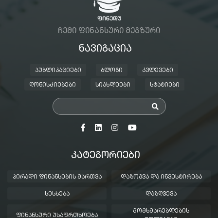
ᲩᲔᲛᲘ ᲤᲘᲜᲐᲜᲡᲣᲠᲘ ᲛᲔᲒᲖᲣᲠᲘ
ᲜᲐᲕᲘᲒᲐᲪᲘᲐ
ᲞᲣᲑᲚᲘᲙᲐᲪᲘᲔᲑᲘ
ᲑᲚᲝᲒᲘ
ᲙᲕᲚᲔᲕᲔᲑᲘ
ᲦᲝᲜᲘᲡᲫᲘᲔᲑᲔᲑᲘ
ᲡᲘᲐᲮᲚᲔᲔᲑᲘ
ᲡᲢᲐᲢᲘᲔᲑᲘ
ᲙᲐᲢᲔᲒᲝᲠᲘᲔᲑᲘ
ᲞᲘᲠᲐᲓᲘ ᲤᲘᲜᲐᲜᲡᲔᲑᲘᲡ ᲛᲐᲠᲗᲕᲐ
ᲓᲐᲖᲝᲒᲕᲐ ᲓᲐ ᲘᲜᲕᲔᲡᲢᲘᲠᲔᲑᲐ
ᲡᲔᲡᲮᲔᲑᲐ
ᲓᲐᲖᲦᲕᲔᲕᲐ
ᲛᲝᲛᲮᲛᲐᲠᲔᲑᲚᲔᲑᲘᲡ
ᲤᲘᲜᲐᲜᲡᲣᲠᲘ ᲣᲡᲐᲤᲠᲗᲮᲝᲔᲑᲐ