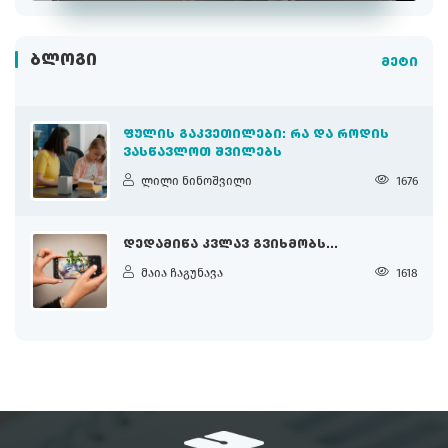
ᲑᲚᲝᲒᲘ
მეტი
ᲤᲣᲚᲘᲡ ᲒᲐᲙᲕᲔᲗᲘᲚᲔᲑᲘ: ᲠᲐ ᲓᲐ ᲠᲝᲓᲘᲡ
ᲕᲐᲡᲬᲐᲕᲚᲝᲗ ᲨᲕᲘᲚᲔᲑᲡ
ლილი ნინოშვილი
1676
ᲓᲔᲓᲐᲛᲘᲬᲐ ᲙᲕᲚᲐᲕ ᲒᲕᲘᲮᲛᲝᲑᲡ...
მაია ჩაგუნავა
1618