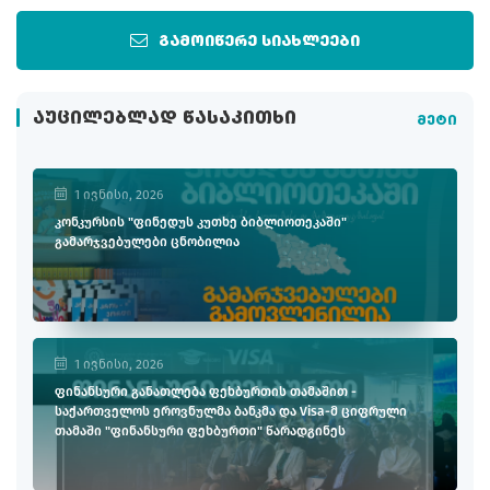
გამოიწერე სიახლეები
ᲐᲣᲪᲘᲚᲔᲑᲚᲐᲓ ᲬᲐᲡᲐᲙᲘᲗᲮᲘ
მეტი
1 ივნისი, 2026
კონკურსის "ფინედუს კუთხე ბიბლიოთეკაში"
გამარჯვებულები ცნობილია
1 ივნისი, 2026
ფინანსური განათლება ფეხბურთის თამაშით -
საქართველოს ეროვნულმა ბანკმა და Visa-მ ციფრული
თამაში "ფინანსური ფეხბურთი" წარადგინეს