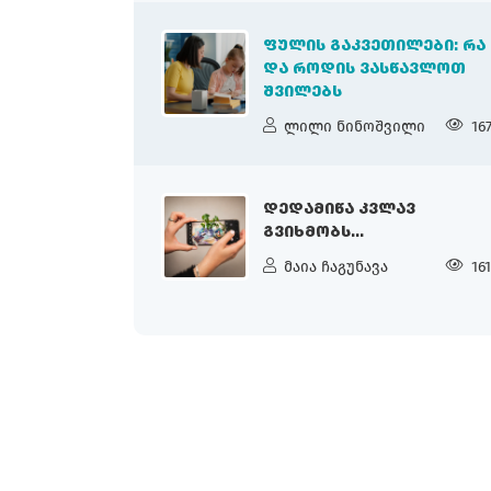
ᲤᲣᲚᲘᲡ ᲒᲐᲙᲕᲔᲗᲘᲚᲔᲑᲘ: ᲠᲐ
ᲓᲐ ᲠᲝᲓᲘᲡ ᲕᲐᲡᲬᲐᲕᲚᲝᲗ
ᲨᲕᲘᲚᲔᲑᲡ
ლილი ნინოშვილი
16
ᲓᲔᲓᲐᲛᲘᲬᲐ ᲙᲕᲚᲐᲕ
ᲒᲕᲘᲮᲛᲝᲑᲡ...
მაია ჩაგუნავა
16