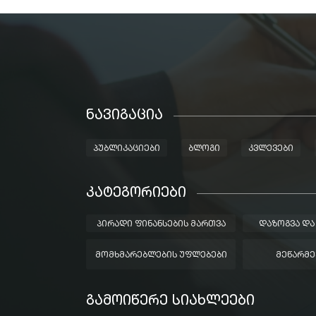
ᲜᲐᲕᲘᲒᲐᲪᲘᲐ
ᲞᲣᲑᲚᲘᲙᲐᲪᲘᲔᲑᲘ
ᲑᲚᲝᲒᲘ
ᲙᲕᲚᲔᲕᲔᲑᲘ
ᲙᲐᲢᲔᲒᲝᲠᲘᲔᲑᲘ
ᲞᲘᲠᲐᲓᲘ ᲤᲘᲜᲐᲜᲡᲔᲑᲘᲡ ᲛᲐᲠᲗᲕᲐ
ᲓᲐᲖᲝᲒᲕᲐ ᲓᲐ
ᲛᲝᲛᲮᲛᲐᲠᲔᲑᲚᲔᲑᲘᲡ ᲣᲤᲚᲔᲑᲔᲑᲘ
ᲛᲔᲬᲐᲠᲛᲔ
ᲒᲐᲛᲝᲘᲬᲔᲠᲔ ᲡᲘᲐᲮᲚᲔᲔᲑᲘ