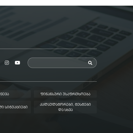
ᲕᲔᲕᲐ
ᲤᲘᲜᲐᲜᲡᲣᲠᲘ ᲣᲡᲐᲤᲠᲗᲮᲝᲔᲑᲐ
ᲙᲐᲚᲙᲣᲚᲐᲢᲝᲠᲔᲑᲘ, ᲢᲔᲡᲢᲔᲑᲘ
Ი ᲡᲘᲢᲣᲐᲪᲘᲔᲑᲘ
ᲓᲐ ᲡᲮᲕᲐ