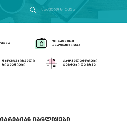
ᲤᲘᲜᲐᲜᲡᲣᲠᲘ
ᲕᲔᲕᲐ
ᲣᲡᲐᲤᲠᲗᲮᲝᲔᲑᲐ
ᲪᲮᲝᲕᲠᲔᲑᲘᲡᲔᲣᲚᲘ
ᲙᲐᲚᲙᲣᲚᲐᲢᲝᲠᲔᲑᲘ,
ᲡᲘᲢᲣᲐᲪᲘᲔᲑᲘ
ᲢᲔᲡᲢᲔᲑᲘ ᲓᲐ ᲡᲮᲕᲐ
ᲘᲐᲠᲔᲑᲘᲐᲜ ᲘᲐᲠᲚᲘᲧᲔᲑᲘ