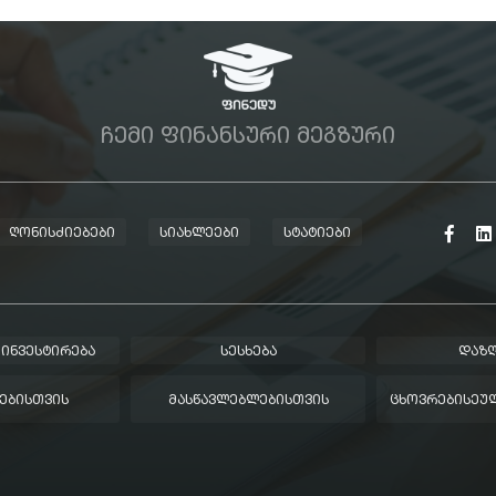
ᲩᲔᲛᲘ ᲤᲘᲜᲐᲜᲡᲣᲠᲘ ᲛᲔᲒᲖᲣᲠᲘ
ᲦᲝᲜᲘᲡᲫᲘᲔᲑᲔᲑᲘ
ᲡᲘᲐᲮᲚᲔᲔᲑᲘ
ᲡᲢᲐᲢᲘᲔᲑᲘ
 ᲘᲜᲕᲔᲡᲢᲘᲠᲔᲑᲐ
ᲡᲔᲡᲮᲔᲑᲐ
ᲓᲐᲖᲦ
ᲔᲑᲘᲡᲗᲕᲘᲡ
ᲛᲐᲡᲬᲐᲕᲚᲔᲑᲚᲔᲑᲘᲡᲗᲕᲘᲡ
ᲪᲮᲝᲕᲠᲔᲑᲘᲡᲔᲣᲚ